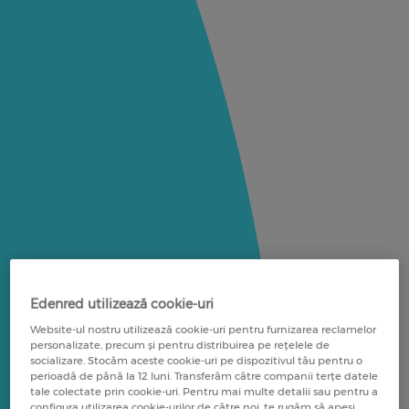
Edenred utilizează cookie-uri
Website-ul nostru utilizează cookie-uri pentru furnizarea reclamelor
personalizate, precum și pentru distribuirea pe rețelele de
socializare. Stocăm aceste cookie-uri pe dispozitivul tău pentru o
perioadă de până la 12 luni. Transferăm către companii terțe datele
tale colectate prin cookie-uri. Pentru mai multe detalii sau pentru a
configura utilizarea cookie-urilor de către noi, te rugăm să apeși