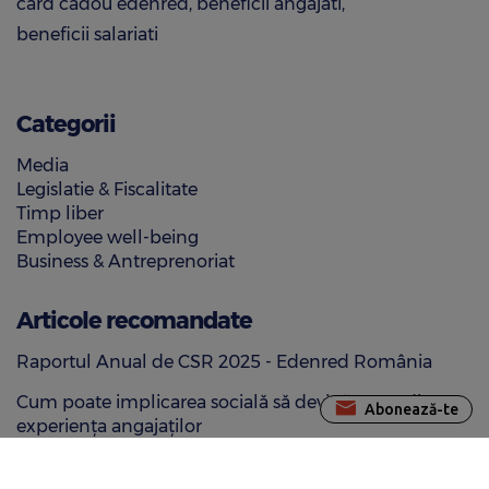
card cadou edenred
beneficii angajati
beneficii salariati
Categorii
Media
Legislatie & Fiscalitate
Timp liber
Employee well-being
Business & Antreprenoriat
Articole recomandate
Raportul Anual de CSR 2025 - Edenred România
Cum poate implicarea socială să devină parte din
Abonează-te
experiența angajaților
Ce se întâmplă cu beneficiile extrasalariale în