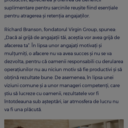
suplimentare pentru sarcinile reușite fiind esențiale
pentru atragerea și retenția angajaților.
Richard Branson, fondatorul Virgin Group, spunea:
„Dacă ai grijă de angajații tăi, aceștia vor avea grijă de
afacerea ta”. În lipsa unor angajați motivați și
mulțumiți, o afacere nu va avea succes și nu se va
dezvolta, pentru că oamenii responsabili cu derularea
operațiunilor nu au niciun motiv să fie productivi și să
obțină rezultate bune. De asemenea, în lipsa unei
viziuni comune și a unor manageri competenți, care
știu să lucreze cu oamenii, rezultatele vor fi
întotdeauna sub așteptări, iar atmosfera de lucru nu
va fi una plăcută.