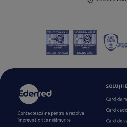
SOLUȚII
Card de m
Card cad
Contactează-ne pentru a rezolva
împreună orice nelămurire
Card de v