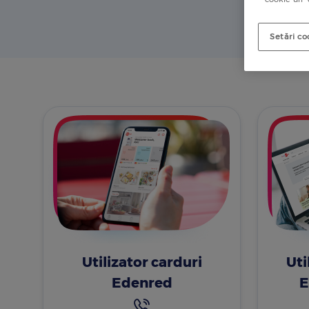
Setări co
Utilizator carduri
Uti
Edenred
E