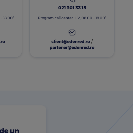
021 301 33 15
 – 18:00*
Program call center: L-V, 08:00 – 18:00*
/
.ro
client@edenred.ro
partener@edenred.ro
 de un