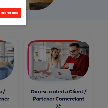
 cookie-urile
 /
Doresc o ofertă Client /
ener
Partener Comerciant