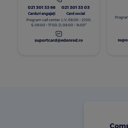
021 301 33 66
021 301 33 03
Carduri angajați
Card social
Program 
Program call center: L-V, 08:00 – 21:00,
S, 09:00 – 17:00, D, 09:00 – 14:00*
supo
suportcard@edenred.ro
Compl