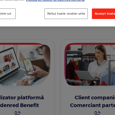
okie-uri
Refuz toate cookie-urile
Accept toate
lizator platformă
Client companie
denred Benefit
Comerciant part