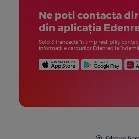
Ne poti contacta di
din aplicația Edenr
Sold & tranzacții în timp real, plăți contact
informațiile cardurilor Edenred la îndem
Edenred Romani