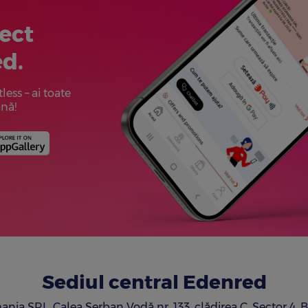
rect
ed.
less – ai toate
ână!
Sediul central Edenred
a SRL, Calea Şerban Vodă nr. 133, clădirea C, Sector 4, 