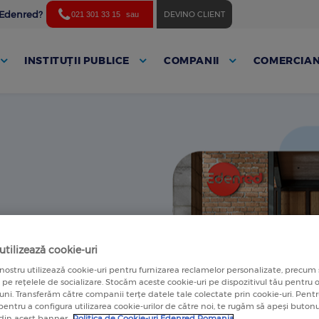
ă Edenred?
DEVINO CLIENT
021 301 33 15
sau
INSTITUȚII PUBLICE
COMPANII
COMERCIAN
ai jos
tilizează cookie-uri
rul.
nostru utilizează cookie-uri pentru furnizarea reclamelor personalizate, precum 
a pe rețelele de socializare. Stocăm aceste cookie-uri pe dispozitivul tău pentru
luni. Transferăm către companii terțe datele tale colectate prin cookie-uri. Pen
 pentru a configura utilizarea cookie-urilor de către noi, te rugăm să apeși butonu
 din acest banner.
Politica de Cookie-uri Edenred Romania