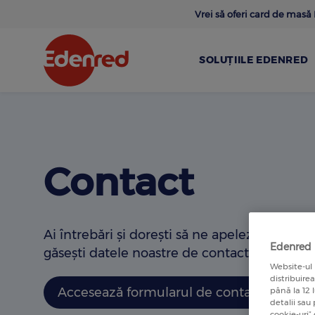
Skip
Vrei să oferi card de mas
to
main
content
SOLUȚIILE EDENRED
Contact
Ai întrebări și dorești să ne apelezi direct? M
Edenred u
găsești datele noastre de contact și formula
Website-ul 
distribuire
Accesează formularul de contact
până la 12 
detalii sau
cookie-uri”