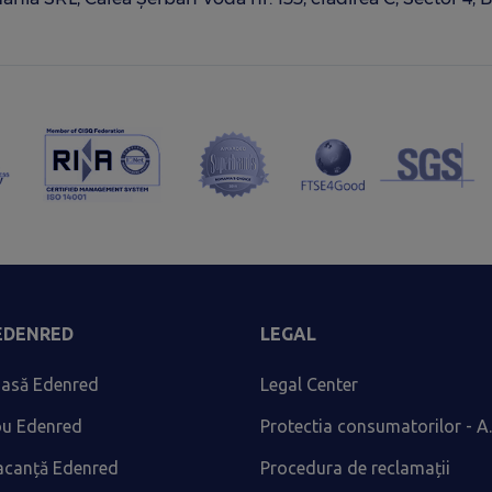
 EDENRED
LEGAL
asă Edenred
Legal Center
ou Edenred
Protectia consumatorilor - A.
acanță Edenred
Procedura de reclamații