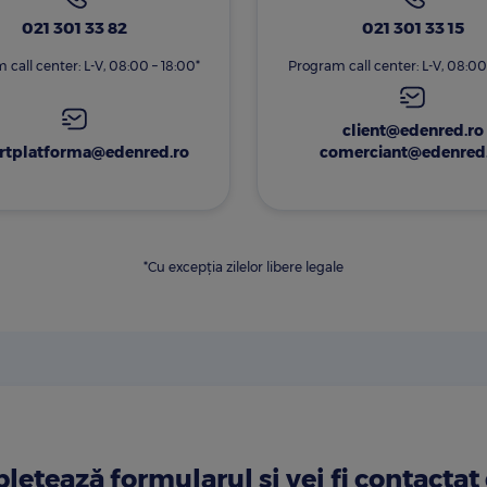
021 301 33 82
021 301 33 15
call center: L-V, 08:00 – 18:00*
Program call center: L-V, 08:00
client@edenred.ro
rtplatforma@edenred.ro
comerciant@edenred
*Cu excepția zilelor libere legale
etează formularul și vei fi contactat