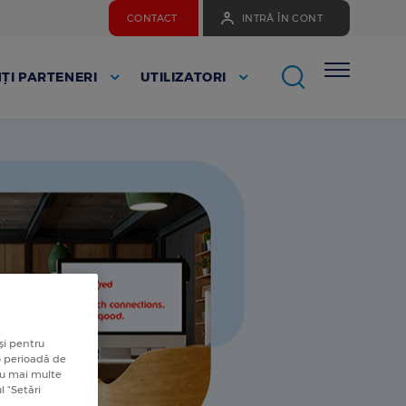
CONTACT
INTRĂ ÎN CONT
ȚI PARTENERI
UTILIZATORI
și pentru
 o perioadă de
tru mai multe
l “Setări