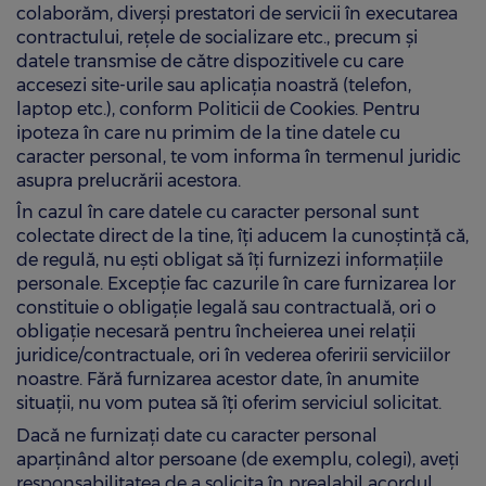
colaborăm, diverși prestatori de servicii în executarea
contractului, rețele de socializare etc., precum și
datele transmise de către dispozitivele cu care
accesezi site-urile sau aplicația noastră (telefon,
laptop etc.), conform Politicii de Cookies. Pentru
ipoteza în care nu primim de la tine datele cu
caracter personal, te vom informa în termenul juridic
asupra prelucrării acestora.
În cazul în care datele cu caracter personal sunt
colectate direct de la tine, îți aducem la cunoștință că,
de regulă, nu ești obligat să îți furnizezi informațiile
personale. Excepție fac cazurile în care furnizarea lor
constituie o obligație legală sau contractuală, ori o
obligație necesară pentru încheierea unei relații
juridice/contractuale, ori în vederea oferirii serviciilor
noastre. Fără furnizarea acestor date, în anumite
situații, nu vom putea să îți oferim serviciul solicitat.
Dacă ne furnizați date cu caracter personal
aparținând altor persoane (de exemplu, colegi), aveți
responsabilitatea de a solicita în prealabil acordul