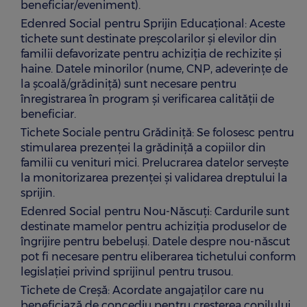
beneficiar/eveniment).
Edenred Social pentru Sprijin Educațional: Aceste
tichete sunt destinate preșcolarilor și elevilor din
familii defavorizate pentru achiziția de rechizite și
haine. Datele minorilor (nume, CNP, adeverințe de
la școală/grădiniță) sunt necesare pentru
înregistrarea în program și verificarea calității de
beneficiar.
Tichete Sociale pentru Grădiniță: Se folosesc pentru
stimularea prezenței la grădiniță a copiilor din
familii cu venituri mici. Prelucrarea datelor servește
la monitorizarea prezenței și validarea dreptului la
sprijin.
Edenred Social pentru Nou-Născuți: Cardurile sunt
destinate mamelor pentru achiziția produselor de
îngrijire pentru bebeluși. Datele despre nou-născut
pot fi necesare pentru eliberarea tichetului conform
legislației privind sprijinul pentru trusou.
Tichete de Creșă: Acordate angajaților care nu
beneficiază de concediu pentru creșterea copilului.