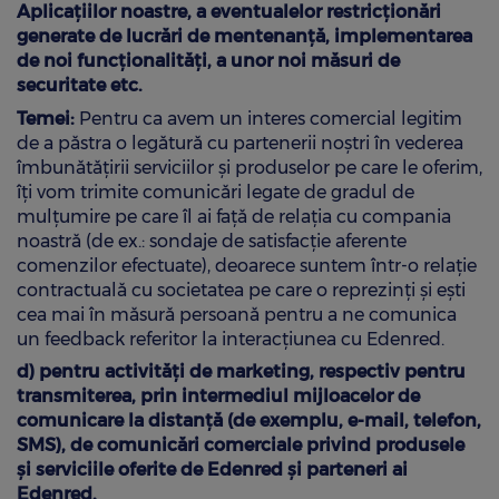
Aplicațiilor noastre, a eventualelor restricționări
generate de lucrări de mentenanță, implementarea
de noi funcționalități, a unor noi măsuri de
securitate etc.
Temei:
Pentru ca avem un interes comercial legitim
de a păstra o legătură cu partenerii noştri în vederea
îmbunătățirii serviciilor şi produselor pe care le oferim,
îți vom trimite comunicări legate de gradul de
mulțumire pe care îl ai față de relația cu compania
noastră (de ex.: sondaje de satisfacție aferente
comenzilor efectuate), deoarece suntem într-o relație
contractuală cu societatea pe care o reprezinți şi eşti
cea mai în măsură persoană pentru a ne comunica
un feedback referitor la interacțiunea cu Edenred.
d) pentru activităţi de marketing, respectiv pentru
transmiterea, prin intermediul mijloacelor de
comunicare la distanţă (de exemplu, e-mail, telefon,
SMS), de comunicări comerciale privind produsele
şi serviciile oferite de Edenred și parteneri ai
Edenred.