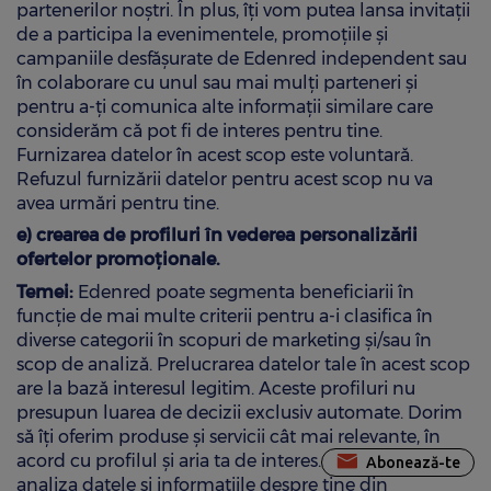
partenerilor noștri. În plus, îți vom putea lansa invitații
de a participa la evenimentele, promoțiile și
campaniile desfășurate de Edenred independent sau
în colaborare cu unul sau mai mulți parteneri și
pentru a-ți comunica alte informații similare care
considerăm că pot fi de interes pentru tine.
Furnizarea datelor în acest scop este voluntară.
Refuzul furnizării datelor pentru acest scop nu va
avea urmări pentru tine.
e) crearea de profiluri în vederea personalizării
ofertelor promoționale.
Temei:
Edenred poate segmenta beneficiarii în
funcție de mai multe criterii pentru a-i clasifica în
diverse categorii în scopuri de marketing și/sau în
scop de analiză. Prelucrarea datelor tale în acest scop
are la bază interesul legitim. Aceste profiluri nu
presupun luarea de decizii exclusiv automate. Dorim
să îți oferim produse și servicii cât mai relevante, în
acord cu profilul și aria ta de interes. De aceea, putem
Abonează-te
analiza datele și informațiile despre tine din