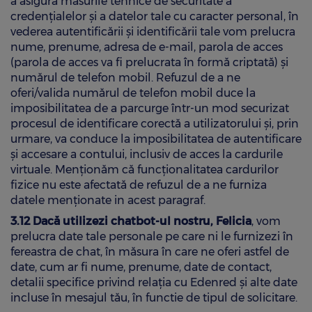
a asigura măsurile tehnice de securitate a
credențialelor și a datelor tale cu caracter personal, în
vederea autentificării și identificării tale vom prelucra
nume, prenume, adresa de e-mail, parola de acces
(parola de acces va fi prelucrata în formă criptată) și
numărul de telefon mobil. Refuzul de a ne
oferi/valida numărul de telefon mobil duce la
imposibilitatea de a parcurge într-un mod securizat
procesul de identificare corectă a utilizatorului și, prin
urmare, va conduce la imposibilitatea de autentificare
și accesare a contului, inclusiv de acces la cardurile
virtuale. Menționăm că funcționalitatea cardurilor
fizice nu este afectată de refuzul de a ne furniza
datele menționate in acest paragraf.
3.12 Dacă utilizezi chatbot-ul nostru, Felicia
, vom
prelucra date tale personale pe care ni le furnizezi în
fereastra de chat, în măsura în care ne oferi astfel de
date, cum ar fi nume, prenume, date de contact,
detalii specifice privind relația cu Edenred și alte date
incluse în mesajul tău, în functie de tipul de solicitare.