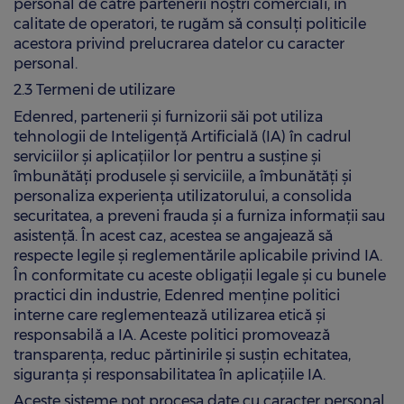
personal de către partenerii noștri comerciali, în
calitate de operatori, te rugăm să consulți politicile
acestora privind prelucrarea datelor cu caracter
personal.
2.3 Termeni de utilizare
Edenred, partenerii și furnizorii săi pot utiliza
tehnologii de Inteligență Artificială (IA) în cadrul
serviciilor și aplicațiilor lor pentru a susține și
îmbunătăți produsele și serviciile, a îmbunătăți și
personaliza experiența utilizatorului, a consolida
securitatea, a preveni frauda și a furniza informații sau
asistență. În acest caz, acestea se angajează să
respecte legile și reglementările aplicabile privind IA.
În conformitate cu aceste obligații legale și cu bunele
practici din industrie, Edenred menține politici
interne care reglementează utilizarea etică și
responsabilă a IA. Aceste politici promovează
transparența, reduc părtinirile și susțin echitatea,
siguranța și responsabilitatea în aplicațiile IA.
Aceste sisteme pot procesa date cu caracter personal