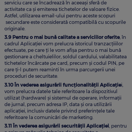
serviciu care se încadrează în aceeași sferă de
activitate ca și emiterea tichetelor de valoare fizice.
Astfel, utilizarea email-ului pentru aceste scopuri
secundare este considerată compatibilă cu scopurile
originale.
3.9 Pentru o mai bună calitate a serviciilor oferite
, în
cadrul Aplicației vom prelucra istoricul tranzacțiiilor
efectuate, pe care ți le vom afișa pentru o mai bună
gestionare a cheltuielilor, soldul cardului, valabilitatea
tichetelor încărcate pe card, precum și codul PIN, pe
care ți-l putem reaminti în urma parcurgerii unei
proceduri de securitate.
3.10 În vederea asigurării funcționalității Aplicație
i,
vom prelucra datele tale referitoare la dispozitivul
utilizat (hardware) și sistemul de operare, informații
de jurnal, precum adresa IP, data și ora utilizării
aplicației, inclusiv datele privind preferințele tale
referitoare la comunicări de marketing.
3.11 În vederea asigurării securității Aplicației
, pentru