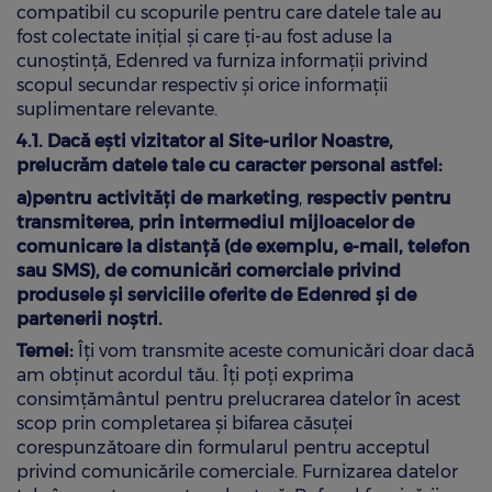
compatibil cu scopurile pentru care datele tale au
fost colectate inițial și care ți-au fost aduse la
cunoștință, Edenred va furniza informații privind
scopul secundar respectiv și orice informații
suplimentare relevante.
4.1. Dacă ești vizitator al Site-urilor Noastre,
prelucrăm datele tale cu caracter personal astfel:
a)pentru activităţi de marketing
,
respectiv pentru
transmiterea, prin intermediul mijloacelor de
comunicare la distanţă (de exemplu, e-mail, telefon
sau SMS), de comunicări comerciale privind
produsele şi serviciile oferite de Edenred și de
partenerii noștri.
Temei:
Îți vom transmite aceste comunicări doar dacă
am obținut acordul tău. Îți poți exprima
consimțământul pentru prelucrarea datelor în acest
scop prin completarea și bifarea căsuței
corespunzătoare din formularul pentru acceptul
privind comunicările comerciale. Furnizarea datelor