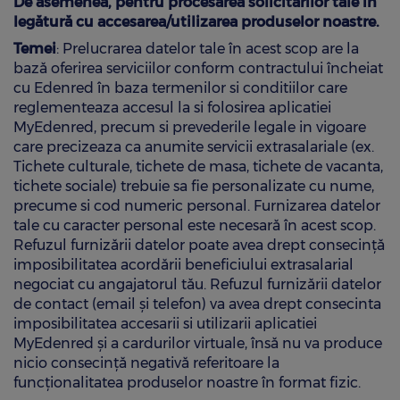
De asemenea, pentru procesarea solicitărilor tale în
legătură cu accesarea/utilizarea produselor noastre.
Temei
: Prelucrarea datelor tale în acest scop are la
bază oferirea serviciilor conform contractului încheiat
cu Edenred în baza termenilor si conditiilor care
reglementeaza accesul la si folosirea aplicatiei
MyEdenred, precum si prevederile legale in vigoare
care precizeaza ca anumite servicii extrasalariale (ex.
Tichete culturale, tichete de masa, tichete de vacanta,
tichete sociale) trebuie sa fie personalizate cu nume,
precume si cod numeric personal. Furnizarea datelor
tale cu caracter personal este necesară în acest scop.
Refuzul furnizării datelor poate avea drept consecință
imposibilitatea acordării beneficiului extrasalarial
negociat cu angajatorul tău. Refuzul furnizării datelor
de contact (email și telefon) va avea drept consecinta
imposibilitatea accesarii si utilizarii aplicatiei
MyEdenred și a cardurilor virtuale, însă nu va produce
nicio consecință negativă referitoare la
funcționalitatea produselor noastre în format fizic.