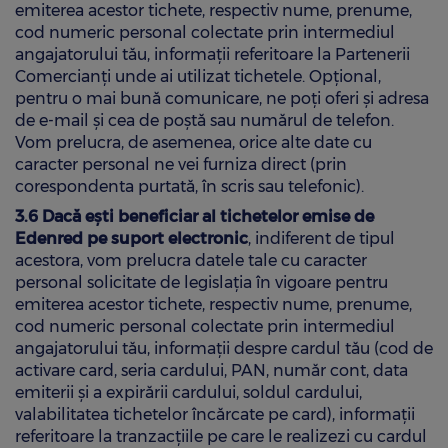
emiterea acestor tichete, respectiv nume, prenume,
cod numeric personal colectate prin intermediul
angajatorului tău, informații referitoare la Partenerii
Comercianți unde ai utilizat tichetele. Opțional,
pentru o mai bună comunicare, ne poți oferi și adresa
de e-mail și cea de poștă sau numărul de telefon.
Vom prelucra, de asemenea, orice alte date cu
caracter personal ne vei furniza direct (prin
corespondenta purtată, în scris sau telefonic).
3.6 Dacă ești beneficiar al tichetelor emise de
Edenred pe suport electronic
, indiferent de tipul
acestora, vom prelucra datele tale cu caracter
personal solicitate de legislația în vigoare pentru
emiterea acestor tichete, respectiv nume, prenume,
cod numeric personal colectate prin intermediul
angajatorului tău, informații despre cardul tău (cod de
activare card, seria cardului, PAN, număr cont, data
emiterii și a expirării cardului, soldul cardului,
valabilitatea tichetelor încărcate pe card), informații
referitoare la tranzacțiile pe care le realizezi cu cardul