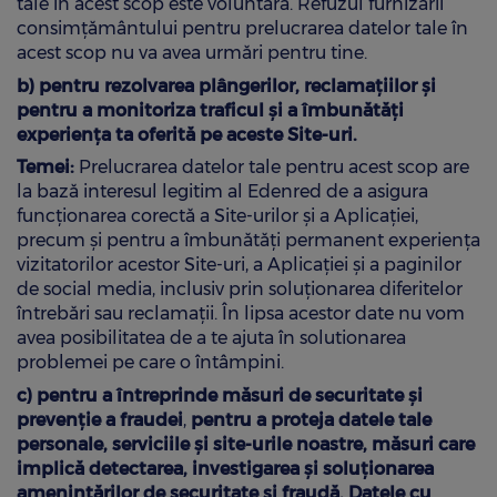
tale în acest scop este voluntară. Refuzul furnizării
consimțământului pentru prelucrarea datelor tale în
acest scop nu va avea urmări pentru tine.
b) pentru rezolvarea plângerilor, reclamaţiilor şi
pentru a monitoriza traficul și a îmbunătăţi
experiența ta oferită pe aceste Site-uri.
Temei:
Prelucrarea datelor tale pentru acest scop are
la bază interesul legitim al Edenred de a asigura
funcționarea corectă a Site-urilor și a Aplicației,
precum și pentru a îmbunătăți permanent experiența
vizitatorilor acestor Site-uri, a Aplicației și a paginilor
de social media, inclusiv prin soluționarea diferitelor
întrebări sau reclamații. În lipsa acestor date nu vom
avea posibilitatea de a te ajuta în solutionarea
problemei pe care o întâmpini.
c) pentru a întreprinde măsuri de securitate și
prevenție a fraudei
,
pentru a proteja datele tale
personale, serviciile și site-urile noastre, măsuri care
implică detectarea, investigarea și soluționarea
amenințărilor de securitate și fraudă. Datele cu