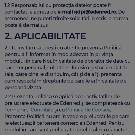
1.2 Responsabilul cu protecția datelor poate fi
RECOMANDĂ O COMPANIE
RECOMANDĂ UN COMERCIANT
contactat la adresa de
e-mail gdpr@edenred.ro
. De
asemenea, ne puteți trimite solicitări în scris la adresa
RECOMANDĂ UN COMERCIANT
poștală de mai sus.
2. APLICABILITATE
2.1 Te invităm să citești cu atenție prezenta Politică
pentru a fi informat în mod adecvat în privința
modului în care Noi, în calitate de operator de date cu
caracter personal, colectăm, folosim și stocăm datele
tale, către cine le distribuim, cât și de a îți prezenta
cum respectăm drepturile pe care le ai în calitate de
persoană vizată.
2.2 Prezenta Politică se aplică doar activităților de
prelucrare efectuate de Edenred și se completează cu
Termenii și Condițiile
și cu
Politica de Cookies
.
Prezenta Politică nu are în vedere prelucrările pe care
le efectuează partenerii comerciali Edenred. Pentru
modul în care sunt prelucrate datele tale cu caracter