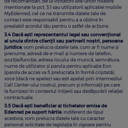
de recomandări, de la vizitatorii site-urilor noastre
mentionate la pct. 3.1 sau utilizatorii aplicatiei mobile
MyEdenred; cel ce ne transmite datele tale de
contact este responsabil pentru a a obține în
prealabil acordul tău pentru o astfel de acțiune.
3.4 Dacă ești reprezentantul legal sau convențional
al unuia dintre clienții sau partnerii noștri, persoane
juridice
, vom prelucra datele tale, cum ar fi nume și
prenume, adresă de e-mail și numere de telefon,
poziție/funcție, adresa locului de muncă, semnătura,
nume de utilizator și parola pentru aplicația Eon
(parola de acces va fi prelucrata în formă criptată),
voce (dacă ne apelezi sau ești apelat prin intermediul
Call Center-ului nostru), precum și informații pe care
le furnizezi în contextul inițierii sau desfășurării relației
contractuale.
3.5 Dacă ești beneficiar al tichetelor emise de
Edenred pe suport hârtie
, indiferent de tipul
acestora, vom prelucra datele tale cu caracter
personal solicitate de legislația în vigoare pentru