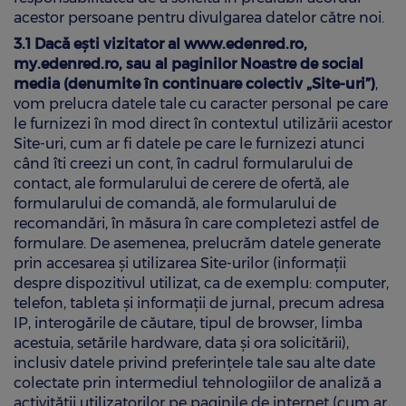
acestor persoane pentru divulgarea datelor către noi.
3.1
Dacă ești vizitator al www.edenred.ro,
my.edenred.ro, sau al paginilor Noastre de social
media
(denumite în continuare colectiv „Site-uri”)
,
vom prelucra datele tale cu caracter personal pe care
le furnizezi în mod direct în contextul utilizării acestor
Site-uri, cum ar fi datele pe care le furnizezi atunci
când îti creezi un cont, în cadrul formularului de
contact, ale formularului de cerere de ofertă, ale
formularului de comandă, ale formularului de
recomandări, în măsura în care completezi astfel de
formulare. De asemenea, prelucrăm datele generate
prin accesarea și utilizarea Site-urilor (informații
despre dispozitivul utilizat, ca de exemplu: computer,
telefon, tableta și informații de jurnal, precum adresa
IP, interogările de căutare, tipul de browser, limba
acestuia, setările hardware, data și ora solicitării),
inclusiv datele privind preferințele tale sau alte date
colectate prin intermediul tehnologiilor de analiză a
activității utilizatorilor pe paginile de internet (cum ar