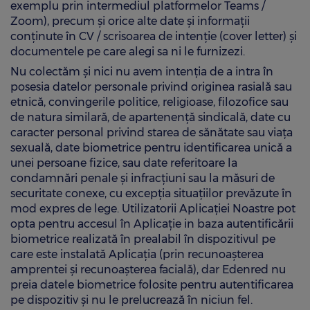
exemplu prin intermediul platformelor Teams /
Zoom), precum și orice alte date și informații
conținute în CV / scrisoarea de intenție (cover letter) și
documentele pe care alegi sa ni le furnizezi.
Nu colectăm și nici nu avem intenția de a intra în
posesia datelor personale privind originea rasială sau
etnică, convingerile politice, religioase, filozofice sau
de natura similară, de apartenență sindicală, date cu
caracter personal privind starea de sănătate sau viața
sexuală, date biometrice pentru identificarea unică a
unei persoane fizice, sau date referitoare la
condamnări penale și infracțiuni sau la măsuri de
securitate conexe, cu excepția situațiilor prevăzute în
mod expres de lege. Utilizatorii Aplicației Noastre pot
opta pentru accesul în Aplicație in baza autentificării
biometrice realizată în prealabil în dispozitivul pe
care este instalată Aplicația (prin recunoașterea
amprentei și recunoașterea facială), dar Edenred nu
preia datele biometrice folosite pentru autentificarea
pe dispozitiv și nu le prelucrează în niciun fel.