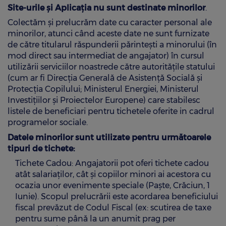
Site-urile și Aplicația nu sunt destinate minorilor
.
Colectăm și prelucrăm date cu caracter personal ale
minorilor, atunci când aceste date ne sunt furnizate
de către titularul răspunderii părintești a minorului (în
mod direct sau intermediat de angajator) în cursul
utilizării serviciilor noastrede către autoritățile statului
(cum ar fi Direcţia Generală de Asistenţă Socială şi
Protecţia Copilului; Ministerul Energiei, Ministerul
Investițiilor și Proiectelor Europene) care stabilesc
listele de beneficiari pentru tichetele oferite in cadrul
programelor sociale.
Datele minorilor sunt utilizate pentru următoarele
tipuri de tichete:
Tichete Cadou: Angajatorii pot oferi tichete cadou
atât salariaților, cât și copiilor minori ai acestora cu
ocazia unor evenimente speciale (Paște, Crăciun, 1
Iunie). Scopul prelucrării este acordarea beneficiului
fiscal prevăzut de Codul Fiscal (ex: scutirea de taxe
pentru sume până la un anumit prag per