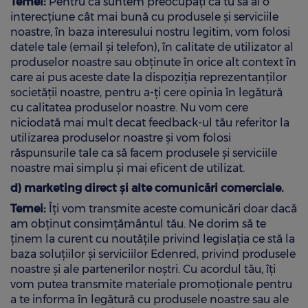
Temei:
Pentru că suntem preocupați ca tu să ai o
interecțiune cât mai bună cu produsele și serviciile
noastre, în baza interesului nostru legitim, vom folosi
datele tale (email și telefon), în calitate de utilizator al
produselor noastre sau obținute în orice alt context în
care ai pus aceste date la dispoziția reprezentanților
societății noastre, pentru a-ți cere opinia în legătură
cu calitatea produselor noastre. Nu vom cere
niciodată mai mult decat feedback-ul tău referitor la
utilizarea produselor noastre și vom folosi
răspunsurile tale ca să facem produsele și serviciile
noastre mai simplu și mai eficent de utilizat.
d) marketing direct și alte comunicări comerciale.
Temei:
Îți vom transmite aceste comunicări doar dacă
am obținut consimțământul tău. Ne dorim să te
ținem la curent cu noutățile privind legislația ce stă la
baza soluțiilor și serviciilor Edenred, privind produsele
noastre și ale partenerilor noștri. Cu acordul tău, îți
vom putea transmite materiale promoționale pentru
a te informa în legătură cu produsele noastre sau ale