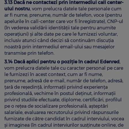
3.13 Dacă ne contactezi prin intermediul call center-
ului nostru
, vom prelucra datele tale personale cum
ar fi nume, prenume, număr de telefon, voce (pentru
apelurile în call-center care vor fi înregistrate), CNP-ul
(în vederea validării identității tale pentru anumite
operațiuni) și alte date pe care le furnizezi voluntar,
inclusiv atunci când decizi să continuăm discuția
noastră prin intermediul email-ului sau mesajelor
transmise prin telefon.
3.14 Dacă aplici pentru o poziție în cadrul Edenred
,
vom prelucra datele tale cu caracter personal pe care
le furnizezi în acest context, cum ar fi nume,
prenume, adresă de e-mail, număr de telefon, adresă,
țară de reședință, informații privind experiența
profesională, vechime în postul deținut, informații
privind studiile efectuate, diplome, certificări, profilul
pe o rețea de socializare profesională, așteptări
salariale, evaluarea recrutorului privind răspunsurile
furnizate de către candidat în cadrul interviului, vocea
și imaginea (în cadrul interviurilor susținute online, de