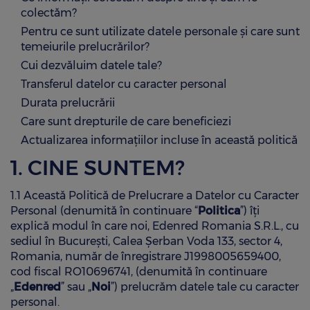
CARD COMBUSTIBIL UTA EDENRED
UNDE POT PLĂTI CU CARDURILE EDENRED
Edenred Benefit
EDENRED SOCIAL
colectăm?
Cariere
LEGISLAȚIE TICHETE ȘI CARDURI
Card combustibil pentru flote
Contact
HARTĂ COMERCIANȚI PARTENERI
Pentru ce sunt utilizate datele personale și care sunt
EDENRED GRĂDINIȚĂ
SOLUȚII INSTITUȚII PUBLICE
temeiurile prelucrărilor?
OFERTE SPECIALE PARTENERI
EDENRED PROGRAM MESE CALDE
DOCUMENTE UTILE PENTRU COMERCIANȚI
Servicii pentru Companii și IMM
Cui dezvăluim datele tale?
EDENRED GRĂDINIȚĂ
GLOVO
EDENRED SOCIAL PENTRU ALIMENTE
Transferul datelor cu caracter personal
RECOMANDĂ O COMPANIE
EDENRED SOCIAL
Carduri Virtuale
FRESHFUL by eMAG
EDENRED SOCIAL PENTRU SPRIJIN
Durata prelucrării
EDENRED SOCIAL PENTRU NOU-NĂSCUȚI
EDUCAȚIONAL
Platforma BIZTRO Club
RECOMANDĂ UN COMERCIANT
SEZAMO
Care sunt drepturile de care beneficiezi
EDENRED SOCIAL PENTRU ALIMENTE
EDENRED SOCIAL PENTRU NOU-NĂSCUȚI
Platforma de comenzi My Edenred
Actualizarea informațiilor incluse în această politică
EDENRED SOCIAL PENTRU MESE CALDE
CUM SĂ UTILIZEZI CARDURILE
1. CINE SUNTEM?
LEGISLAȚIE TICHETE ȘI CARDURI
EDENRED SOCIAL PENTRU SPRIJIN
APLICAȚIA MOBILĂ EDENRED
EDUCAȚIONAL
1.1 Această Politică de Prelucrare a Datelor cu Caracter
DOCUMENTE UTILE ȘI CONTURI BANCARE
Personal (denumită în continuare “
Politica
”) îţi
VOUCHERE DE VACANȚĂ INSTITUȚII PUBLICE
OUT FOR LUNCH
explică modul în care noi, Edenred Romania S.R.L., cu
CALCULATOR ECONOMII
sediul în Bucureşti, Calea Şerban Voda 133, sector 4,
PLATFORMA ONLINE MYEDENRED
Romania, număr de înregistrare J1998005659400,
CALENDAR ZILE LUCRĂTOARE
cod fiscal RO10696741, (denumită în continuare
FOOD - planuri sănătoase pe termen lung
„
Edenred
” sau „
Noi
”) prelucrăm datele tale cu caracter
HARTĂ COMERCIANȚI PARTENERI
personal.
RECOMANDĂ O COMPANIE