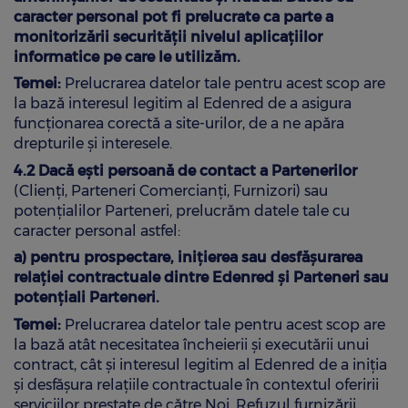
caracter personal pot fi prelucrate ca parte a
monitorizării securității nivelul aplicațiilor
informatice pe care le utilizăm.
Temei:
Prelucrarea datelor tale pentru acest scop are
la bază interesul legitim al Edenred de a asigura
funcționarea corectă a site-urilor, de a ne apăra
drepturile și interesele.
4.2 Dacă ești persoană de contact a Partenerilor
(Clienți, Parteneri Comercianți, Furnizori) sau
potențialilor Parteneri, prelucrăm datele tale cu
caracter personal astfel:
a) pentru prospectare, inițierea sau desfășurarea
relației contractuale dintre Edenred și Parteneri sau
potențiali Parteneri.
Temei:
Prelucrarea datelor tale pentru acest scop are
la bază atât necesitatea încheierii și executării unui
contract, cât și interesul legitim al Edenred de a iniția
și desfășura relațiile contractuale în contextul oferirii
serviciilor prestate de către Noi. Refuzul furnizării