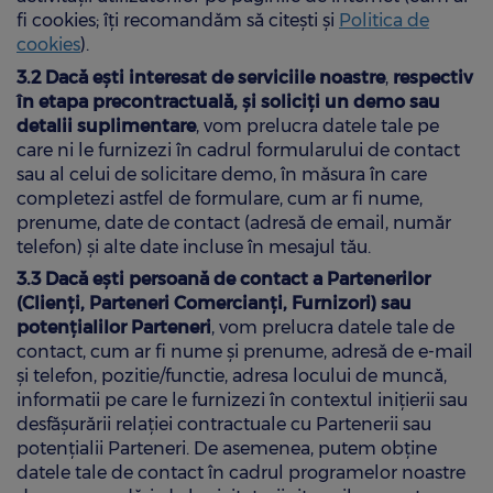
fi cookies; îți recomandăm să citești și
Politica de
cookies
).
3.2 Dacă ești interesat de serviciile noastre
,
respectiv
în etapa precontractuală, și soliciți un demo sau
detalii suplimentare
, vom prelucra datele tale pe
care ni le furnizezi în cadrul formularului de contact
sau al celui de solicitare demo, în măsura în care
completezi astfel de formulare, cum ar fi nume,
prenume, date de contact (adresă de email, număr
telefon) și alte date incluse în mesajul tău.
3.3 Dacă ești persoană de contact a Partenerilor
(Clienți, Parteneri Comercianți, Furnizori) sau
potențialilor Parteneri
, vom prelucra datele tale de
contact, cum ar fi nume și prenume, adresă de e-mail
și telefon, pozitie/functie, adresa locului de muncă,
informatii pe care le furnizezi în contextul inițierii sau
desfășurării relației contractuale cu Partenerii sau
potențialii Parteneri. De asemenea, putem obține
datele tale de contact în cadrul programelor noastre