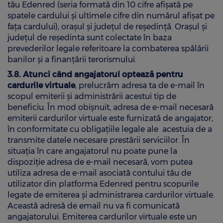
tău Edenred (seria formată din 10 cifre afișată pe
spatele cardului și ultimele cifre din numărul afișat pe
fața cardului), orașul și județul de reședință. Orașul și
județul de reședinta sunt colectate în baza
prevederilor legale referitoare la combaterea spălării
banilor și a finanțării terorismului.
3.8. Atunci când angajatorul optează pentru
cardurile virtuale
, prelucrăm adresa ta de e‑mail în
scopul emiterii și administrării acestui tip de
beneficiu. În mod obișnuit, adresa de e‑mail necesară
emiterii cardurilor virtuale este furnizată de angajator,
în conformitate cu obligațiile legale ale acestuia de a
transmite datele necesare prestării serviciilor. În
situația în care angajatorul nu poate pune la
dispoziție adresa de e‑mail necesară, vom putea
utiliza adresa de e‑mail asociată contului tău de
utilizator din platforma Edenred pentru scopurile
legate de emiterea și administrarea cardurilor virtuale.
Această adresă de email nu va fi comunicată
angajatorului. Emiterea cardurilor virtuale este un