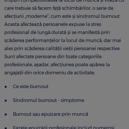
impun competitivitatea la locul de muncă și viteza cu
care trebuie să facem față schimbărilor, o serie de
afecțiuni „moderne”, cum este și sindromul burnout.
Acesta afectează persoanele expuse la stres
profesional de lungă durată și se manifestă prin
scăderea performanțelor la locul de muncă, dar mai
ales prin scăderea calității vieții persoanei respective.
Sunt afectate persoane din toate categoriile
profesionale, așadar, afecțiunea poate apărea la
angajații din orice domeniu de activitate.
●
Ce este burnout
●
Sindromul burnout - simptome
●
Burnout sau epuizare prin muncă
●
Fazele epuizării profesionale includ numeroși