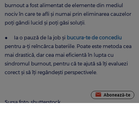
burnout a fost alimentat de elemente din mediul
nociv în care te afli și numai prin eliminarea cauzelor
poți gândi lucid și poți găsi soluții.
●
Ia o pauză de la job și
bucura-te de concediu
pentru a-ți reîncărca bateriile. Poate este metoda cea
mai drastică, dar cea mai eficientă în lupta cu
sindromul burnout, pentru că te ajută să îți evaluezi
corect și să îți regândești perspectivele.
Abonează-te
Sursa foto: shutterstock