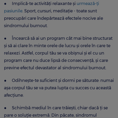
●
Implică-te activități relaxante și
urmează-ți
pasiunile
. Sport, cursuri, meditație - toate sunt
preocupări care îndepărtează efectele nocive ale
sindromului burnout.
●
Încearcă să ai un program cât mai bine structurat
și să ai clare în minte orele de lucru și orele în care te
relaxezi. Astfel, corpul tău se va obișnui și el cu un
program care nu duce lipsă de consecvență, și care
previne efectul devastator al sindromului burnout.
●
Odihnește-te suficient și dormi pe săturate: numai
așa corpul tău se va putea lupta cu succes cu această
afecțiune.
●
Schimbă mediul în care trăiești, chiar dacă ți se
pare o soluție extremă. Din păcate, sindromul