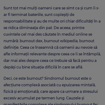
Sunt tot mai mulți oameni care se simt ca și cum li s-
ar fi terminat bateriile, sunt copleșiți de
responsabilitate și au de multe ori chiar dificultăți în a
se ridica dimineața din pat. De aceea, printre
cuvintele cel mai des căutate în mediul online se
numără: burnout dex, burnout wikipedia, burnout
definiție. Ceea ce înseamnă că oamenii au nevoie să
afle informații relevante despre ceea ce li se întâmplă,
dar mai ales despre ceea ce trebuie să facă pentru a
depăși cu bine situația dificilă în care se află.
Deci, ce este burnout? Sindromul burnout este o
afecțiune complexă asociată cu epuizarea mintală,
fizică și emoțională, care apare ca urmare a stresului
excesiv acumulat pe termen lung. Cauzele și
manifestările complexe ale sindromului burnout fac