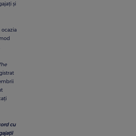
ajați și
a ocazia
n mod
.
The
gistrat
embrii
ut
cați
acord cu
ajații