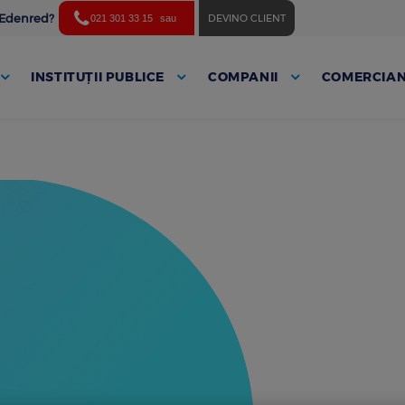
ă Edenred?
DEVINO CLIENT
021 301 33 15
sau
INSTITUȚII PUBLICE
COMPANII
COMERCIAN