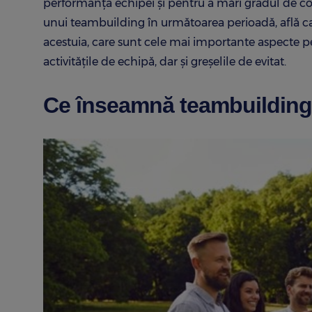
performanța echipei și pentru a mări gradul de co
unui teambuilding în următoarea perioadă, află ca
acestuia, care sunt cele mai importante aspecte pe c
activitățile de echipă, dar și greșelile de evitat.
Ce înseamnă teambuilding 