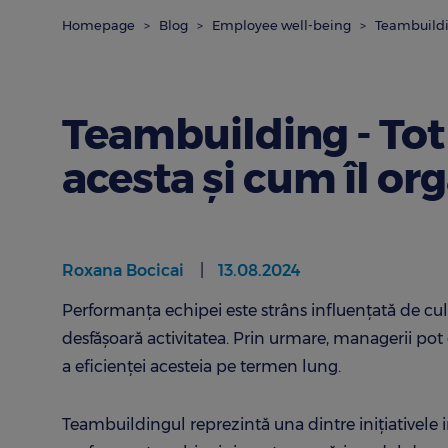
Homepage
Blog
Employee well-being
Teambuildin
Teambuilding - Tot 
acesta și cum îl or
Roxana Bocicai
13.08.2024
Performanța echipei este strâns influențată de cult
desfășoară activitatea. Prin urmare, managerii pot c
a eficienței acesteia pe termen lung.
Teambuildingul reprezintă una dintre inițiativele 