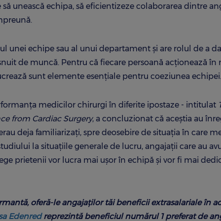
e să unească echipa, să eficientizeze colaborarea dintre ang
împreună.
ul unei echipe sau al unui departament și are rolul de a d
bișnuit de muncă. Pentru că fiecare persoană acționează î
și lucrează sunt elemente esențiale pentru coeziunea echipei
rmanța medicilor chirurgi în diferite ipostaze - intitulat
nce from Cardiac Surgery
, a concluzionat că aceștia au înre
u deja familiarizați, spre deosebire de situația în care m
diului la situațiile generale de lucru, angajații care au av
ege prietenii vor lucra mai ușor în echipă și vor fi mai dedi
rmantă, oferă-le angajaților tăi beneficii extrasalariale în 
sa Edenred
reprezintă beneficiul numărul 1 preferat de ang