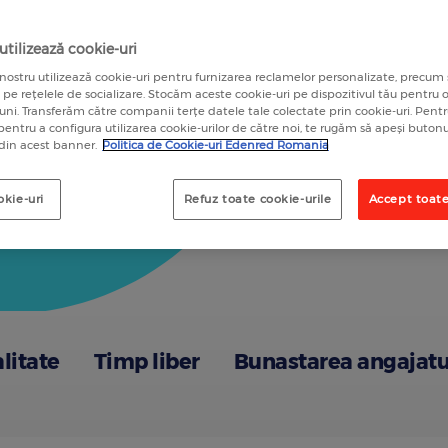
A
tilizează cookie-uri
nostru utilizează cookie-uri pentru furnizarea reclamelor personalizate, precum 
a pe rețelele de socializare. Stocăm aceste cookie-uri pe dispozitivul tău pentru
luni. Transferăm către companii terțe datele tale colectate prin cookie-uri. Pen
 pentru a configura utilizarea cookie-urilor de către noi, te rugăm să apeși butonu
 din acest banner.
Politica de Cookie-uri Edenred Romania
okie-uri
Refuz toate cookie-urile
Accept toate
alitate
Timp liber
Bunastarea angajatu