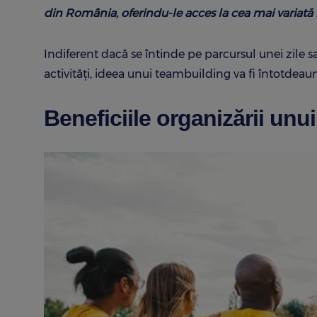
din România, oferindu-le acces la cea mai variată 
Indiferent dacă se întinde pe parcursul unei zile s
activități, ideea unui teambuilding va fi întotdeaun
Beneficiile organizării unu