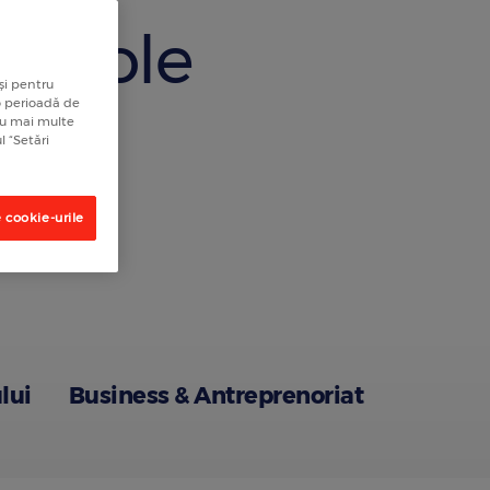
rticole
și pentru
 o perioadă de
tru mai multe
l “Setări
 cookie-urile
lui
Business & Antreprenoriat