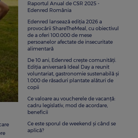
Raportul Anual de CSR 2025 -
Edenred România
Edenred lansează ediția 2026 a
provocării ShareTheMeal, cu obiectivul
de a oferi 100.000 de mese
persoanelor afectate de insecuritate
alimentară
De 10 ani, Edenred crește comunități.
Ediția aniversară Ideal Day a reunit
voluntariat, gastronomie sustenabilă și
1.000 de răsaduri plantate alături de
copii
Ce valoare au voucherele de vacanță:
cadru legislativ, mod de acordare,
beneficii
Ce este sporul de weekend și când se
care
aplică?
ere