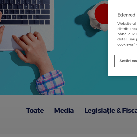
Edenred u
Website-ul 
distribuire
până la 12 
detalii sau
cookie-uri”
Setări co
Toate
Media
Legislație & Fisc