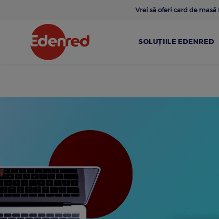
Skip
Vrei să oferi card de mas
to
main
content
SOLUȚIILE EDENRED