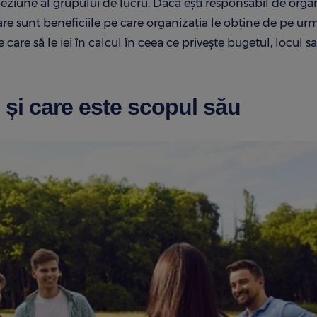
eziune al grupului de lucru. Dacă ești responsabil de orga
re sunt beneficiile pe care organizația le obține de pe ur
are să le iei în calcul în ceea ce privește bugetul, locul s
și care este scopul său