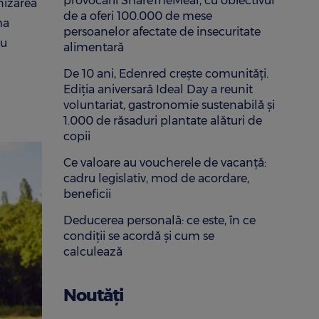
provocării ShareTheMeal, cu obiectivul
nizarea
de a oferi 100.000 de mese
ma
persoanelor afectate de insecuritate
au
alimentară
De 10 ani, Edenred crește comunități.
Ediția aniversară Ideal Day a reunit
voluntariat, gastronomie sustenabilă și
1.000 de răsaduri plantate alături de
copii
Ce valoare au voucherele de vacanță:
cadru legislativ, mod de acordare,
beneficii
Deducerea personală: ce este, în ce
condiții se acordă și cum se
calculează
Noutăți