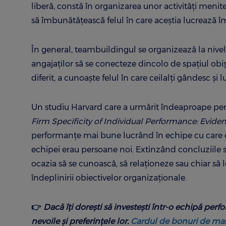
liberă, constă în organizarea unor activități menit
să îmbunătățească felul în care aceștia lucrează 
În general, teambuildingul se organizează la nivel
angajaților să se conecteze dincolo de spațiul o
diferit, a cunoaște felul în care ceilalți gândesc 
Un studiu Harvard care a urmărit îndeaproape perfo
Firm Specificity of Individual Performance: Evide
performanțe mai bune lucrând în echipe cu care era
echipei erau persoane noi. Extinzând concluziile stu
ocazia să se cunoască, să relaționeze sau chiar să l
îndeplinirii obiectivelor organizaționale.
👉
Dacă îți dorești să investești într-o echipă perfo
nevoile și preferințele lor.
Cardul de bonuri de ma