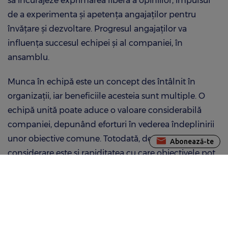
să încurajeze exprimarea liberă a opiniilor, impulsul
de a experimenta și apetența angajaților pentru
învățare și dezvoltare. Progresul angajaților va
influența succesul echipei și al companiei, în
ansamblu.
Munca în echipă este un concept des întâlnit în
organizații, iar beneficiile acesteia sunt multiple. O
echipă unită poate aduce o valoare considerabilă
companiei, depunând eforturi în vederea îndeplinirii
unor obiective comune. Totodată, de luat în
Abonează-te
considerare este și rapiditatea cu care obiectivele pot
fi îndeplinite, dacă membrii echipei lucrează în
armonie, au scopuri clare și rezolvă eficient orice
dificultate întâmpinată.
Lucrul în echipă constituie o modalitate prin care