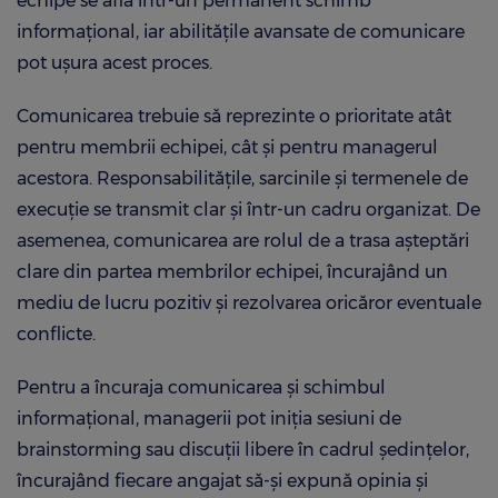
echipe se află într-un permanent schimb
informațional, iar abilitățile avansate de comunicare
pot ușura acest proces.
Comunicarea trebuie să reprezinte o prioritate atât
pentru membrii echipei, cât și pentru managerul
acestora. Responsabilitățile, sarcinile și termenele de
execuție se transmit clar și într-un cadru organizat. De
asemenea, comunicarea are rolul de a trasa așteptări
clare din partea membrilor echipei, încurajând un
mediu de lucru pozitiv și rezolvarea oricăror eventuale
conflicte.
Pentru a încuraja comunicarea și schimbul
informațional, managerii pot iniția sesiuni de
brainstorming sau discuții libere în cadrul ședințelor,
încurajând fiecare angajat să-și expună opinia și