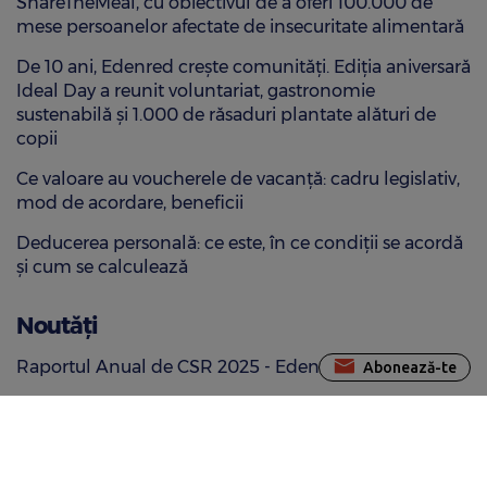
ShareTheMeal, cu obiectivul de a oferi 100.000 de
mese persoanelor afectate de insecuritate alimentară
De 10 ani, Edenred crește comunități. Ediția aniversară
Ideal Day a reunit voluntariat, gastronomie
sustenabilă și 1.000 de răsaduri plantate alături de
copii
Ce valoare au voucherele de vacanță: cadru legislativ,
mod de acordare, beneficii
Deducerea personală: ce este, în ce condiții se acordă
și cum se calculează
Noutăți
Raportul Anual de CSR 2025 - Edenred România
Abonează-te
Edenred lansează ediția 2026 a provocării
ShareTheMeal, cu obiectivul de a oferi 100.000 de
mese persoanelor afectate de insecuritate alimentară