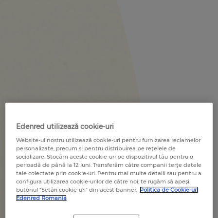
Edenred utilizează cookie-uri
Website-ul nostru utilizează cookie-uri pentru furnizarea reclamelor
personalizate, precum și pentru distribuirea pe rețelele de
socializare. Stocăm aceste cookie-uri pe dispozitivul tău pentru o
perioadă de până la 12 luni. Transferăm către companii terțe datele
tale colectate prin cookie-uri. Pentru mai multe detalii sau pentru a
configura utilizarea cookie-urilor de către noi, te rugăm să apeși
butonul “Setări cookie-uri” din acest banner.
Politica de Cookie-uri
Edenred Romania