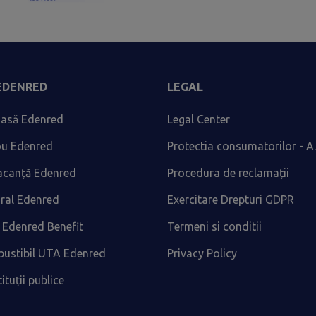
 EDENRED
LEGAL
asă Edenred
Legal Center
ou Edenred
Protectia consumatorilor - A.
acanță Edenred
Procedura de reclamații
ural Edenred
Exercitare Drepturi GDPR
 Edenred Benefit
Termeni si conditii
ustibil UTA Edenred
Privacy Policy
tituții publice