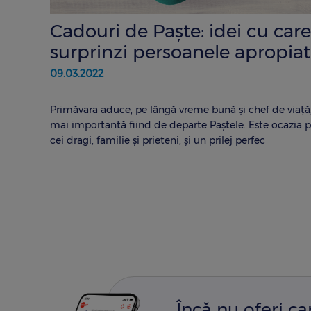
Cadouri de Paște: idei cu care
surprinzi persoanele apropia
09.03.2022
Primăvara aduce, pe lângă vreme bună și chef de viață, ș
mai importantă fiind de departe Paștele. Este ocazia p
cei dragi, familie și prieteni, și un prilej perfec
Încă nu oferi c