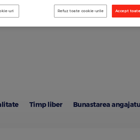
okie-uri
Refuz toate cookie-urile
Accept toate
alitate
Timp liber
Bunastarea angajatu