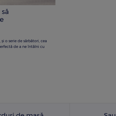
 să
te
i o serie de sărbători, cea
erfectă de a ne întâlni cu
arduri de masă
Sau