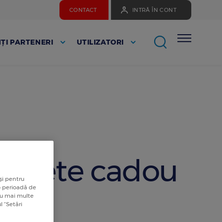
CONTACT
INTRĂ ÎN CONT
ȚI PARTENERI
UTILIZATORI
tichete cadou
și pentru
card
 o perioadă de
tru mai multe
l “Setări