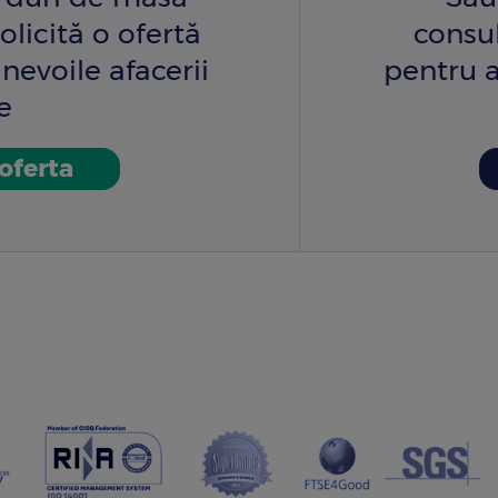
olicită o ofertă
consu
nevoile afacerii
pentru a
e
 oferta