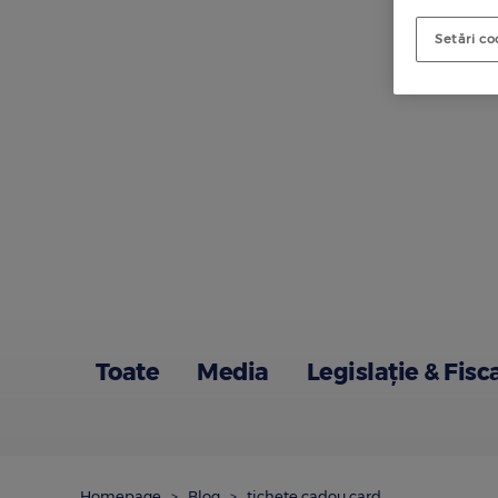
Setări co
Toate
Media
Legislație & Fisc
Homepage
Blog
tichete cadou card