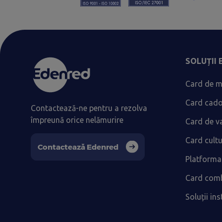
SOLUȚII
Card de m
Card cad
Contactează-ne pentru a rezolva
împreună orice nelămurire
Card de v
Card cult
Contactează Edenred
Platforma
Card comb
Soluții ins