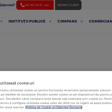
ă Edenred?
DEVINO CLIENT
021 301 33 15
sau
INSTITUȚII PUBLICE
COMPANII
COMERCIAN
tilizează cookie-uri
nostru utilizează cookie-uri pentru furnizarea reclamelor personalizate, precum 
a pe rețelele de socializare. Stocăm aceste cookie-uri pe dispozitivul tău pentru
luni. Transferăm către companii terțe datele tale colectate prin cookie-uri. Pen
 pentru a configura utilizarea cookie-urilor de către noi, te rugăm să apeși butonu
 din acest banner.
Politica de Cookie-uri Edenred Romania