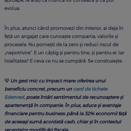
aproape, le arăți că munca lor contează și că pot
evolua.
În plus, atunci când promovezi din interior, ai deja în
față un angajat care cunoaște compania, valorile și
procesele. Nu pornești de la zero și reduci riscul de
„nepotrivire”. E un câștig și pentru tine, și pentru ei. Iar
loialitatea? E ceva ce nu se cumpără. Se construiește.
💡
Un gest mic cu impact mare: oferirea unui
beneficiu concret, precum un
card de tichete
Edenred
, poate întări sentimentul de recunoaștere și
apartenență în companie. În plus, aduce și avantaje
financiare pentru business: până la 32% economii față
de aceeași sumă acordată cash, chiar și în contextul
recentelor modificări fiscale.