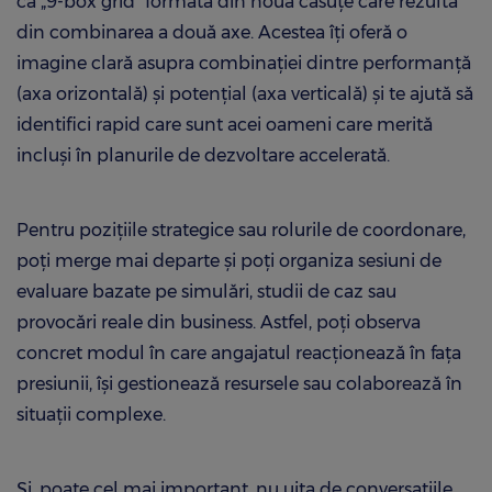
ca „9-box grid” formată din nouă căsuțe care rezultă
din combinarea a două axe. Acestea îți oferă o
imagine clară asupra combinației dintre performanță
(axa orizontală) și potențial (axa verticală) și te ajută să
identifici rapid care sunt acei oameni care merită
incluși în planurile de dezvoltare accelerată.
Pentru pozițiile strategice sau rolurile de coordonare,
poți merge mai departe și poți organiza sesiuni de
evaluare bazate pe simulări, studii de caz sau
provocări reale din business. Astfel, poți observa
concret modul în care angajatul reacționează în fața
presiunii, își gestionează resursele sau colaborează în
situații complexe.
Și, poate cel mai important, nu uita de conversațiile