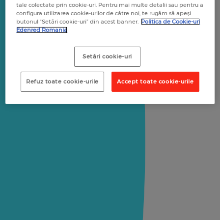
tale colectate prin cookie-uri. Pentru mai multe detalii sau pentru a
configura utilizarea cookie-urilor de către noi, te rugăm să apeși
butonul “Setări cookie-uri” din acest banner.
Politica de Cookie-uri
Edenred Romania
Setări cookie-uri
Refuz toate cookie-urile
Accept toate cookie-urile