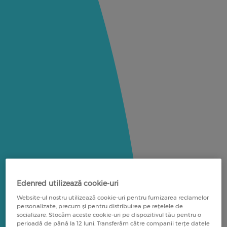
Edenred utilizează cookie-uri
Website-ul nostru utilizează cookie-uri pentru furnizarea reclamelor
personalizate, precum și pentru distribuirea pe rețelele de
socializare. Stocăm aceste cookie-uri pe dispozitivul tău pentru o
perioadă de până la 12 luni. Transferăm către companii terțe datele