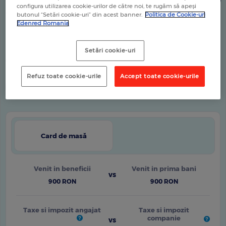
configura utilizarea cookie-urilor de către noi, te rugăm să apeși
0 RON
45 RON
butonul “Setări cookie-uri” din acest banner.
Politica de Cookie-uri
Edenred Romania
Setări cookie-uri
Costuri Estimative Angajator
Refuz toate cookie-urile
Accept toate cookie-urile
Lunar
Anual
Card de masă
Venit in beneficii
Venit in prima bani
900
RON
900
RON
Taxe si impozit angajat
Taxe si impozit
companie