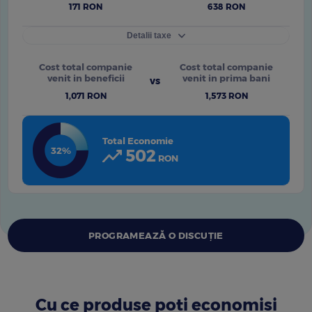
171
RON
638
RON
Detalii taxe
Contributii la fondurile
Contributii la fondurile
Cost total companie
Cost total companie
de asigurari sociale
de asigurari sociale
venit in beneficii
venit in prima bani
90
RON (
10%
)
538
RON (35%)
1,071
RON
1,573
RON
Impozit pe venitul
Impozit pe venitul
salarial
salarial
Total Economie
32
81
%
RON (
10%
)
100
RON (10%)
502
RON
Taxe sociale patronale
minime
34
RON (2.25%)
PROGRAMEAZĂ O DISCUȚIE
Cu ce produse poți economisi