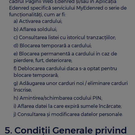
cadrul Paginii Web Edenred și/sau în Aplicația
Edenred specifică serviciului MyEdenred o serie de
funcționalități, cum ar fi:
a) Activarea cardului;
b) Aflarea soldului;
c) Consultarea listei cu istoricul tranzacțiilor;
d) Blocarea temporară a cardului;
e) Blocarea permanentă a cardului in caz de
pierdere, furt, deteriorare;
f) Deblocarea cardului daca s-a optat pentru
blocare temporară;
g) Adăugarea unor carduri noi / eliminare carduri
înscrise;
h) Amintirea/schimbarea codului PIN;
i) Aflarea datei la care expiră sumele încărcate;
j) Consultarea și modificarea datelor personale.
5. Condiții Generale privind