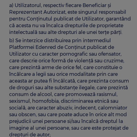
a) Utilizatorul, respectiv fiecare Beneficiar și
Reprezentant Autorizat, este singurul responsabil
pentru Conținutul publicat de Utilizator, garantând
că acesta nu va încalca drepturile de proprietate
intelectuală sau alte drepturi ale unei terțe părți.
b) Se interzice distribuirea prin intermediul
Platformei Edenred de Conținut publicat de
Utilizator cu caracter pornografic sau ofensator,
care descrie orice formă de violență sau cruzime,
care prezintă arme de orice fel, care constituie o
încălcare a legii sau orice modalitate prin care
aceasta ar putea fi încălcată, care prezinta consum
de droguri sau alte substanțe ilegale, care prezintă
consum de alcool, care promovează rasismul,
sexismul, homofobia, discriminarea etnică sau
socială, are caracter abuziv, indecent, calomniator
sau obscen, sau care poate aduce în orice alt mod
prejudicii unei persoane si/sau încalcă dreptul la
imagine al unei persoane, sau care este protejat de
drepturi de autor;