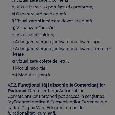
c) Vizualizare istoric comenzi;
d) Vizualizare si export facturi / proforme;
e) Generare ordine de plată;
f) Vizualizare și încărcare dovezi de plată;
g) Vizualizare încasări;
h) Vizualizare solduri;
i) Adăugare, ștergere, activare, inactivare logo
j) Adăugare, ștergere, activare, inactivare adrese de
livrare
k) Vizualizare colete de retur;
l) Modul raportări;
m) Modul asistență.
4.3.2.
Funcționalități disponibile Comercianților
Parteneri
: Reprezentanții Autorizați ai
Comercianților Parteneri pot accesa în secțiunea
MyEdenred dedicată Comercianților Parteneri din
cadrul Paginii Web Edenred o serie de
funcționalități, cum ar fi: