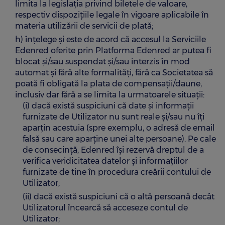
limita la legislația privind biletele de valoare,
respectiv dispozițiile legale în vigoare aplicabile în
materia utilizării de servicii de plată;
h) înțelege și este de acord că accesul la Serviciile
Edenred oferite prin Platforma Edenred ar putea fi
blocat și/sau suspendat și/sau interzis în mod
automat și fără alte formalități, fără ca Societatea să
poată fi obligată la plata de compensații/daune,
inclusiv dar fără a se limita la urmatoarele situații:
(i) dacă există suspiciuni că date și informații
furnizate de Utilizator nu sunt reale și/sau nu îți
aparțin acestuia (spre exemplu, o adresă de email
falsă sau care aparține unei alte persoane). Pe cale
de consecință, Edenred își rezervă dreptul de a
verifica veridicitatea datelor și informațiilor
furnizate de tine în procedura creării contului de
Utilizator;
(ii) dacă există suspiciuni că o altă persoană decât
Utilizatorul încearcă să acceseze contul de
Utilizator;