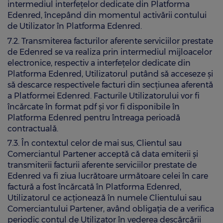
intermediul interfețelor dedicate din Platforma
Edenred, începând din momentul activării contului
de Utilizator în Platforma Edenred.
7.2. Transmiterea facturilor aferente serviciilor prestate
de Edenred se va realiza prin intermediul mijloacelor
electronice, respectiv a interfețelor dedicate din
Platforma Edenred, Utilizatorul putând să acceseze şi
să descarce respectivele facturi din secțiunea aferentă
a Platformei Edenred. Facturile Utilizatorului vor fi
încărcate în format pdf şi vor fi disponibile în
Platforma Edenred pentru întreaga perioadă
contractuală.
7.3. În contextul celor de mai sus, Clientul sau
Comerciantul Partener acceptă că data emiterii şi
transmiterii facturii aferente serviciilor prestate de
Edenred va fi ziua lucrătoare următoare celei în care
factură a fost încărcată în Platforma Edenred,
Utilizatorul ce acționează în numele Clientului sau
Comerciantului Partener, având obligația de a verifica
periodic contul de Utilizator în vederea descărcării