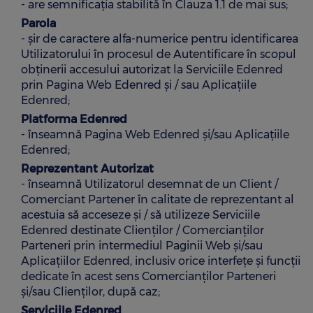
- are semnificația stabilită în Clauza 1.1 de mai sus;
Parola
- şir de caractere alfa-numerice pentru identificarea
Utilizatorului în procesul de Autentificare în scopul
obținerii accesului autorizat la Serviciile Edenred
prin Pagina Web Edenred și / sau Aplicațiile
Edenred;
Platforma Edenred
- înseamnă Pagina Web Edenred și/sau Aplicațiile
Edenred;
Reprezentant Autorizat
- înseamnă Utilizatorul desemnat de un Client /
Comerciant Partener în calitate de reprezentant al
acestuia să acceseze și / să utilizeze Serviciile
Edenred destinate Clienților / Comercianților
Parteneri prin intermediul Paginii Web și/sau
Aplicațiilor Edenred, inclusiv orice interfețe și funcții
dedicate în acest sens Comercianților Parteneri
și/sau Clienților, după caz;
Serviciile Edenred