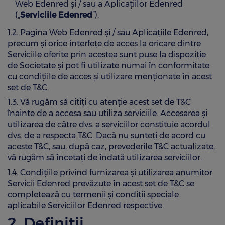
Web Edenred și / sau a Aplicațiilor Edenred
(„
Serviciile Edenred
”).
1.2. Pagina Web Edenred și / sau Aplicațiile Edenred,
precum și orice interfețe de acces la oricare dintre
Serviciile oferite prin acestea sunt puse la dispoziție
de Societate și pot fi utilizate numai în conformitate
cu condițiile de acces și utilizare menționate în acest
set de T&C.
1.3. Vă rugăm să citiți cu atenție acest set de T&C
înainte de a accesa sau utiliza serviciile. Accesarea și
utilizarea de către dvs. a serviciilor constituie acordul
dvs. de a respecta T&C. Dacă nu sunteți de acord cu
aceste T&C, sau, după caz, prevederile T&C actualizate,
vă rugăm să încetați de îndată utilizarea serviciilor.
1.4. Condițiile privind furnizarea și utilizarea anumitor
Servicii Edenred prevăzute în acest set de T&C se
completează cu termenii și condiții speciale
aplicabile Serviciilor Edenred respective.
2. Definiții