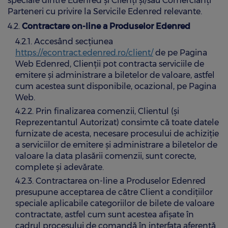
speciale dintre Edenred și Clienți și/sau Comercianți
Parteneri cu privire la Servicile Edenred relevante.
4.2.
Contractare on-line a Produselor Edenred
4.2.1. Accesând secțiunea
https://econtract.edenred.ro/client/
de pe Pagina
Web Edenred, Clienții pot contracta serviciile de
emitere și administrare a biletelor de valoare, astfel
cum acestea sunt disponibile, ocazional, pe Pagina
Web.
4.2.2. Prin finalizarea comenzii, Clientul (și
Reprezentantul Autorizat) consimte că toate datele
furnizate de acesta, necesare procesului de achiziție
a serviciilor de emitere și administrare a biletelor de
valoare la data plasării comenzii, sunt corecte,
complete și adevărate.
4.2.3. Contractarea on-line a Produselor Edenred
presupune acceptarea de către Client a condițiilor
speciale aplicabile categoriilor de bilete de valoare
contractate, astfel cum sunt acestea afișate în
cadrul procesului de comandă în interfața aferentă