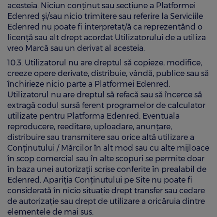
acesteia. Niciun conținut sau secțiune a Platformei
Edenred și/sau nicio trimitere sau referire la Serviciile
Edenred nu poate fi interpretat/ă ca reprezentând o
licență sau alt drept acordat Utilizatorului de a utiliza
vreo Marcă sau un derivat al acesteia.
10.3. Utilizatorul nu are dreptul să copieze, modifice,
creeze opere derivate, distribuie, vândă, publice sau să
închirieze nicio parte a Platformei Edenred.
Utilizatorul nu are dreptul să refacă sau să încerce să
extragă codul sursă ferent programelor de calculator
utilizate pentru Platforma Edenred. Eventuala
reproducere, reeditare, uploadare, anunţare,
distribuire sau transmitere sau orice altă utilizare a
Conţinutului / Mărcilor în alt mod sau cu alte mijloace
în scop comercial sau în alte scopuri se permite doar
în baza unei autorizaţii scrise conferite în prealabil de
Edenred. Apariţia Conţinutului pe Site nu poate fi
considerată în nicio situaţie drept transfer sau cedare
de autorizaţie sau drept de utilizare a oricăruia dintre
elementele de mai sus.