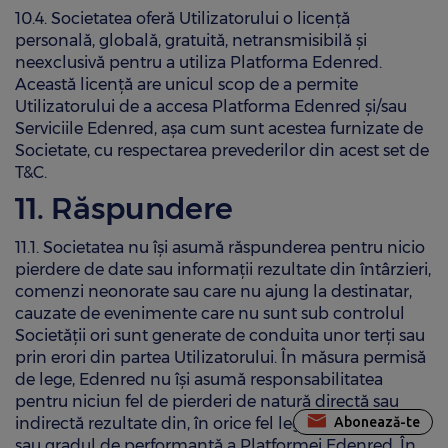
10.4. Societatea oferă Utilizatorului o licență
personală, globală, gratuită, netransmisibilă şi
neexclusivă pentru a utiliza Platforma Edenred.
Această licență are unicul scop de a permite
Utilizatorului de a accesa Platforma Edenred și/sau
Serviciile Edenred, așa cum sunt acestea furnizate de
Societate, cu respectarea prevederilor din acest set de
T&C.
11. Răspundere
11.1. Societatea nu îşi asumă răspunderea pentru nicio
pierdere de date sau informații rezultate din întârzieri,
comenzi neonorate sau care nu ajung la destinatar,
cauzate de evenimente care nu sunt sub controlul
Societății ori sunt generate de conduita unor terţi sau
prin erori din partea Utilizatorului. În măsura permisă
de lege, Edenred nu îşi asumă responsabilitatea
pentru niciun fel de pierderi de natură directă sau
indirectă rezultate din, în orice fel legate de folosirea
Abonează-te
sau gradul de performanță a Platformei Edenred. În