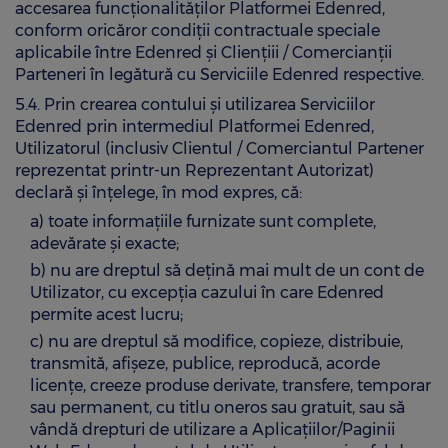
accesarea funcționalităților Platformei Edenred,
conform oricăror condiții contractuale speciale
aplicabile între Edenred și Cliențiii / Comercianții
Parteneri în legătură cu Serviciile Edenred respective.
5.4. Prin crearea contului și utilizarea Serviciilor
Edenred prin intermediul Platformei Edenred,
Utilizatorul (inclusiv Clientul / Comerciantul Partener
reprezentat printr-un Reprezentant Autorizat)
declară și înțelege, în mod expres, că:
a) toate informațiile furnizate sunt complete,
adevărate și exacte;
b) nu are dreptul să dețină mai mult de un cont de
Utilizator, cu excepția cazului în care Edenred
permite acest lucru;
c) nu are dreptul să modifice, copieze, distribuie,
transmită, afişeze, publice, reproducă, acorde
licenţe, creeze produse derivate, transfere, temporar
sau permanent, cu titlu oneros sau gratuit, sau să
vândă drepturi de utilizare a Aplicațiilor/Paginii