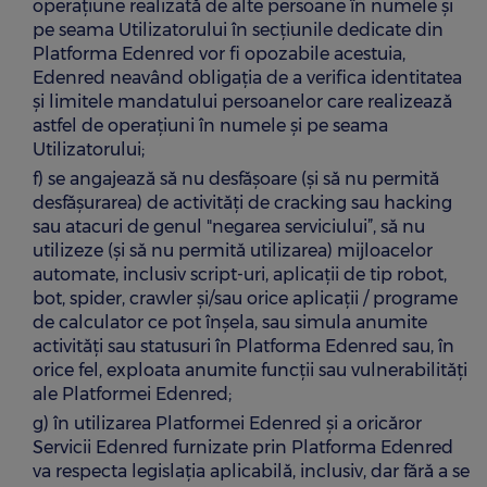
operațiune realizată de alte persoane în numele şi
pe seama Utilizatorului în secțiunile dedicate din
Platforma Edenred vor fi opozabile acestuia,
Edenred neavând obligația de a verifica identitatea
şi limitele mandatului persoanelor care realizează
astfel de operațiuni în numele şi pe seama
Utilizatorului;
f) se angajează să nu desfășoare (și să nu permită
desfășurarea) de activități de cracking sau hacking
sau atacuri de genul "negarea serviciului”, să nu
utilizeze (și să nu permită utilizarea) mijloacelor
automate, inclusiv script-uri, aplicații de tip robot,
bot, spider, crawler și/sau orice aplicații / programe
de calculator ce pot înșela, sau simula anumite
activități sau statusuri în Platforma Edenred sau, în
orice fel, exploata anumite funcții sau vulnerabilități
ale Platformei Edenred;
g) în utilizarea Platformei Edenred și a oricăror
Servicii Edenred furnizate prin Platforma Edenred
va respecta legislația aplicabilă, inclusiv, dar fără a se