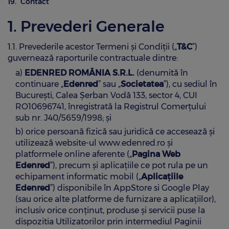
Contact
RECOMANDĂ O COMPANIE
RECOMANDĂ UN COMERCIANT
1. Prevederi Generale
RECOMANDĂ UN COMERCIANT
1.1. Prevederile acestor Termeni și Condiții („
T&C
”)
guvernează raporturile contractuale dintre:
a)
EDENRED ROMÂNIA S.R.L.
(denumită în
continuare „
Edenred
” sau „
Societatea
”), cu sediul în
București, Calea Șerban Vodă 133, sector 4, CUI
RO10696741, înregistrată la Registrul Comerțului
sub nr. J40/5659/1998; și
b) orice persoană fizică sau juridică ce accesează și
utilizează website-ul www.edenred.ro și
platformele online aferente („
Pagina Web
Edenred
”), precum și aplicațiile ce pot rula pe un
echipament informatic mobil („
Aplicațiile
Edenred
”) disponibile în AppStore si Google Play
(sau orice alte platforme de furnizare a aplicațiilor),
inclusiv orice conținut, produse și servicii puse la
dispozitia Utilizatorilor prin intermediul Paginii