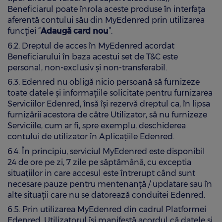
Beneficiarul poate înrola aceste produse în interfața
aferentă contului său din MyEdenred prin utilizarea
funcției “
Adaugă card nou
”.
6.2. Dreptul de acces în MyEdenred acordat
Beneficiarului în baza acestui set de T&C este
personal, non-exclusiv și non-transferabil.
6.3. Edenred nu obligă nicio persoană să furnizeze
toate datele și informațiile solicitate pentru furnizarea
Serviciilor Edenred, însă își rezervă dreptul ca, în lipsa
furnizării acestora de către Utilizator, să nu furnizeze
Serviciile, cum ar fi, spre exemplu, deschiderea
contului de utilizator în Aplicațiile Edenred.
6.4. În principiu, serviciul MyEdenred este disponibil
24 de ore pe zi, 7 zile pe săptămână, cu exceptia
situațiilor in care accesul este întrerupt când sunt
necesare pauze pentru mentenanță / updatare sau în
alte situații care nu se datorează conduitei Edenred.
6.5. Prin utilizarea MyEdenred din cadrul Platformei
Edenred, Utilizatorul îşi manifestă acordul că datele și