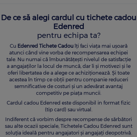
RECOMANDĂ O COMPANIE
RECOMANDĂ UN COMERCIANT
De ce să alegi cardul cu tichete cadou
RECOMANDĂ UN COMERCIANT
Edenred
pentru echipa ta?
Cu
Edenred Tichete Cadou
îți faci viața mai ușoară
atunci când vine vorba de recompensarea echipei
tale. Nu numai că îmbunătățești nivelul de satisfacție
a angajaților la locul de muncă, dar îi și motivezi și le
oferi libertatea de a alege ce achiziționează. Și toate
acestea în timp ce obții pentru companie reduceri
semnificative de costuri și un adevărat avantaj
competitiv pe piața muncii.
Cardul cadou Edenred este disponibil in format fizic
(tip card) sau virtual.
Indiferent că vorbim despre recompense de sărbători
sau alte ocazii speciale, Tichetele Cadou Edenred sunt
soluția ideală pentru angajatori și angajați deopotrivă.