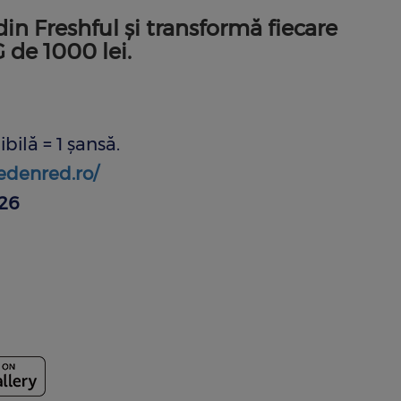
in Freshful și transformă fiecare
 de 1000 lei.
bilă = 1 șansă.
.edenred.ro/
026