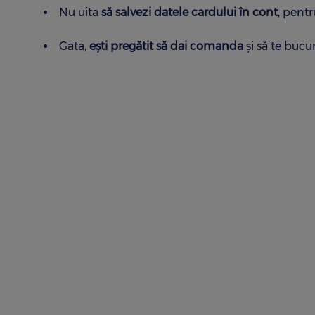
Nu uita
să salvezi datele cardului în cont
, pent
Gata,
ești pregătit să dai comanda
și să te bucu