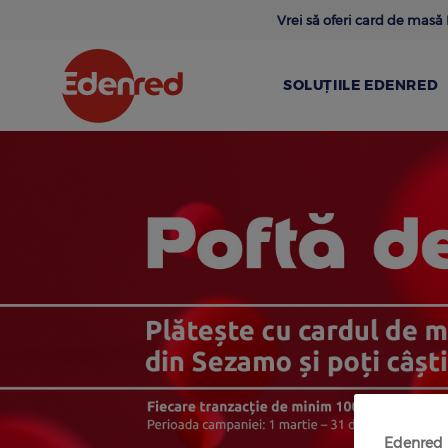
Skip
Vrei să oferi card de mas
to
main
content
SOLUȚIILE EDENRED
Edenred
card
de
masa
x
Sezamo
Edenred u