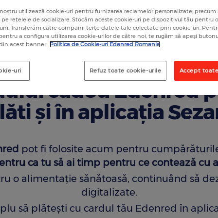
nostru utilizează cookie-uri pentru furnizarea reclamelor personalizate, precum 
a pe rețelele de socializare. Stocăm aceste cookie-uri pe dispozitivul tău pentru
luni. Transferăm către companii terțe datele tale colectate prin cookie-uri. Pen
 pentru a configura utilizarea cookie-urilor de către noi, te rugăm să apeși butonu
 din acest banner.
Politica de Cookie-uri Edenred Romania
 De acum, utilizatorii
okie-uri
Refuz toate cookie-urile
Accept toate
rdului cadou Edenred 
plăti şi în aplicația Sez
nred
pot fi folosite acum pentru cumpărăturile 
entru ca tu să ai timp pentru ce contează cu 
ntru o alimentație sănătoasă, continuând să d
digitalizate.
plu să plăteşti cu cardul tău Edenred în apli