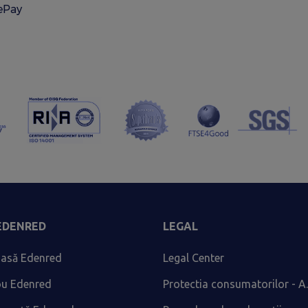
lePay
 EDENRED
LEGAL
asă Edenred
Legal Center
ou Edenred
Protectia consumatorilor - A.