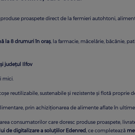
produse proaspete direct de la fermieri autohtoni, alimente 
ă la 8 drumuri în oraș
, la farmacie, măcelărie, băcănie, pat
i județul Ilfov
i mici.
șe reutilizabile, sustenabile și rezistente și flotă proprie 
limentare, prin achiziționarea de alimente aflate în ultimele
rea consumatorilor care doresc produse proaspete, livrate 
i de digitalizare a soluţiilor Edenred
, ce completează
met