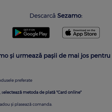
Descarcă
Sezamo
:
mo şi urmează paşii de mai jos pentru 
odusele preferate
 s
electează metoda de plată "Card online"
cadou și plasează comanda.