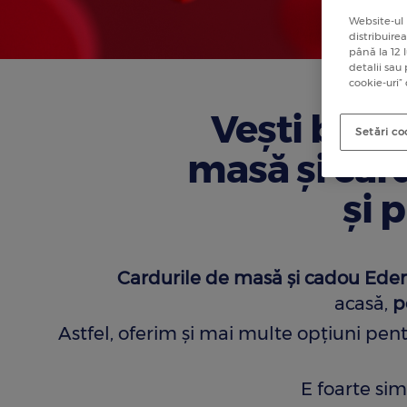
Website-ul 
distribuire
până la 12 
detalii sau
cookie-uri”
Veşti bune!
Setări co
masă și ca
şi 
Cardurile de masă și cadou Ede
acasă,
p
Astfel, oferim şi mai multe opţiuni pe
E foarte sim