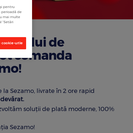
și pentru
 o perioadă de
tru mai multe
l “Setări
 cardului de
 cookie-urile
pot comanda
amo!
la Sezamo, livrate în 2 ore rapid
adevărat.
ezvoltăm soluţii de plată moderne, 100%
caţia Sezamo!