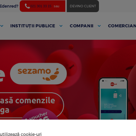
ă Edenred?
DEVINO CLIENT
021 301 33 15
sau
INSTITUȚII PUBLICE
COMPANII
COMERCIAN
tilizează cookie-uri