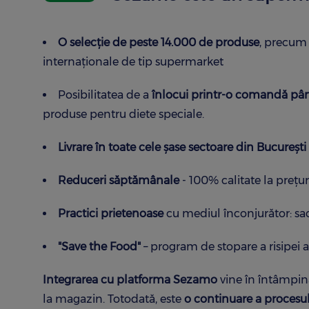
O selecție de peste 14.000 de produse
, precum 
internaționale de tip supermarket
Posibilitatea de a
înlocui printr-o comandă pân
produse pentru diete speciale.
Livrare în toate cele șase sectoare din București ș
Reduceri săptămânale
- 100% calitate la prețur
Practici prietenoase
cu mediul înconjurător: saco
"Save the Food"
– program de stopare a risipei a
Integrarea cu platforma Sezamo
vine în întâmpina
la magazin. Totodată, este
o continuare a procesulu