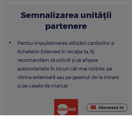
Semnalizarea unității
partenere
Pentru impulsionarea utilizării cardurilor și
tichetelor Edenred în locația ta, îți
recomandăm să soliciti şi să afişeze
autocolantele în locuri cât mai vizibile, pe
vitrina exterioară sau pe geamul de la intrare
și pe casele de marcat.
Abonează-te
Descarcă stickere în varianta pentru print