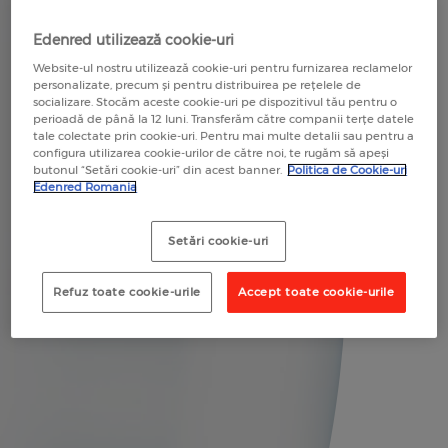
RECOMANDĂ O COMPANIE
RECOMANDĂ UN COMERCIANT
Edenred utilizează cookie-uri
RECOMANDĂ UN COMERCIANT
Website-ul nostru utilizează cookie-uri pentru furnizarea reclamelor
personalizate, precum și pentru distribuirea pe rețelele de
socializare. Stocăm aceste cookie-uri pe dispozitivul tău pentru o
perioadă de până la 12 luni. Transferăm către companii terțe datele
tale colectate prin cookie-uri. Pentru mai multe detalii sau pentru a
configura utilizarea cookie-urilor de către noi, te rugăm să apeși
butonul “Setări cookie-uri” din acest banner.
Politica de Cookie-uri
Edenred Romania
Setări cookie-uri
Refuz toate cookie-urile
Accept toate cookie-urile