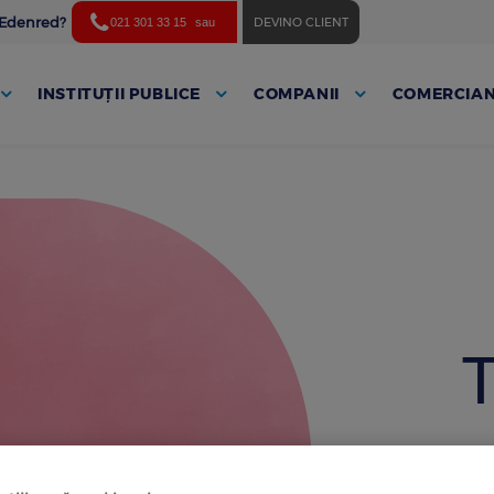
ă Edenred?
DEVINO CLIENT
021 301 33 15
sau
INSTITUȚII PUBLICE
COMPANII
COMERCIAN
T