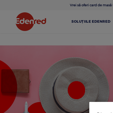
Skip
Vrei să oferi card de mas
to
main
content
SOLUȚIILE EDENRED