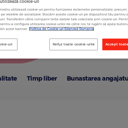
tilizează cookie-uri
nostru utilizează cookie-uri pentru furnizarea reclamelor personalizate, precum 
a pe rețelele de socializare. Stocăm aceste cookie-uri pe dispozitivul tău pentru
luni. Transferăm către companii terțe datele tale colectate prin cookie-uri. Pen
 pentru a configura utilizarea cookie-urilor de către noi, te rugăm să apeși butonu
 din acest banner.
Politica de Cookie-uri Edenred Romania
okie-uri
Refuz toate cookie-urile
Accept toate
alitate
Timp liber
Bunastarea angajatu