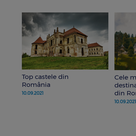
Top castele din
Cele m
România
destina
din R
10.09.2021
10.09.2021