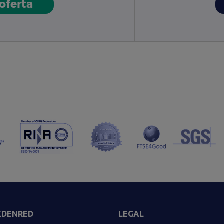
 oferta
 EDENRED
LEGAL