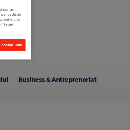
și pentru
 o perioadă de
tru mai multe
l “Setări
 cookie-urile
lui
Business & Antreprenoriat