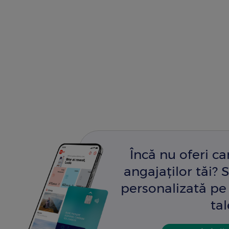
Încă nu oferi c
angajaților tăi? S
personalizată pe 
tal