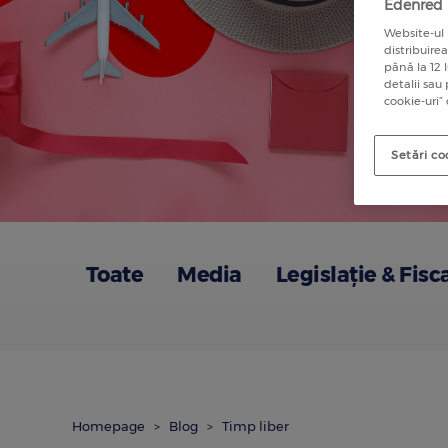
Edenred u
Website-ul 
distribuire
până la 12 
detalii sau
cookie-uri”
Setări co
Toate
Media
Legislație & Fisc
Homepage
Blog
Timp liber