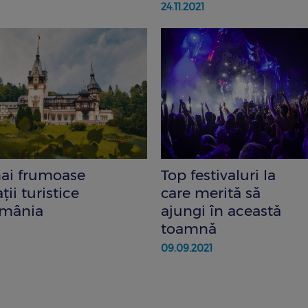
24.11.2021
ai frumoase
Top festivaluri la
ţii turistice
care merită să
omânia
ajungi în această
toamnă
09.09.2021