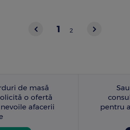
1
2
Previous
Next
Pagina
Page
page
page
curentă
arduri de masă
Sau
olicită o ofertă
consu
nevoile afacerii
pentru a
e