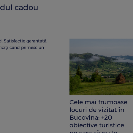
rdul cadou
 Satisfacție garantată:
riciți când primesc un
Cele mai frumoase
locuri de vizitat în
Bucovina: +20
obiective turistice
pe care să nu le