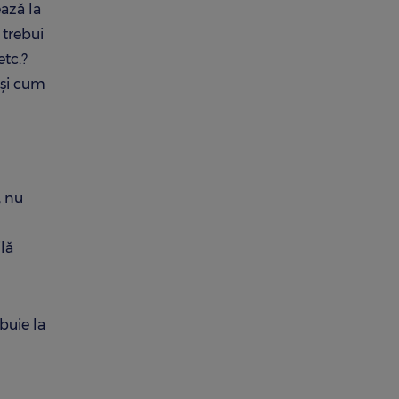
ează la
 trebui
etc.?
 și cum
, nu
lă
ibuie la