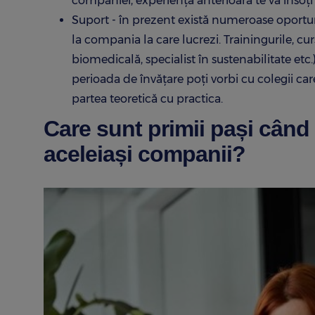
companiei, experiența anterioară te va însoți și
Suport - în prezent există numeroase oportunită
la compania la care lucrezi. Trainingurile, cur
biomedicală, specialist în sustenabilitate etc.) 
perioada de învățare poți vorbi cu colegii c
partea teoretică cu practica.
Care sunt primii pași când v
aceleiași companii?