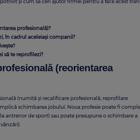
potrivit și cum să ceri ajutor firmei pentru a face acest tran
ntarea profesională)?
zi, în cadrul aceleiași companii?
ivește?
 să te reprofilezi?
rofesională (reorientarea
onală (numită și recalificare profesională, reprofilare
ă implică schimbarea jobului. Noua profesie poate fi compl
or la antrenor de sport) sau poate presupune o schimbare a
vânzări).