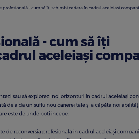
 profesională - cum să îți schimbi cariera în cadrul aceleiași compani
onală - cum să îți
cadrul aceleiași compa
nventezi sau să explorezi noi orizonturi în cadrul aceleiași c
 de a da un suflu nou carierei tale și a căpăta noi abilități
pare este de unde poți începe.
gate de reconversia profesională în cadrul aceleiași companii