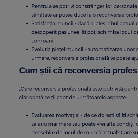
Pentru a se potrivi constrângerilor personal
sănătate ar putea duce la o reconversie prof
Satisfacția muncii - dacă ai ales jobul actual
descoperit pasiunea, îți poți schimba locul d
companii;
Evoluția pieței muncii - automatizarea unor s
urmare, reconversia profesională te poate aju
Cum știi că reconversia profesi
„Oare reconversia profesională este potrivită pent
clar odată ce ții cont de următoarele aspecte:
Evaluarea motivației - de ce dorești să îți 
salariu mai mare sau poate vrei alte condiții
deosebire de locul de muncă actual? Care sunt 