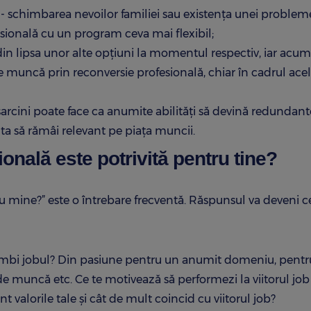
e - schimbarea nevoilor familiei sau existența unei problem
esională cu un program ceva mai flexibil;
 din lipsa unor alte opțiuni la momentul respectiv, iar acum 
e muncă prin reconversie profesională, chiar în cadrul acel
arcini poate face ca anumite abilități să devină redundant
ta să rămâi relevant pe piața muncii.
onală este potrivită pentru tine?
ru mine?” este o întrebare frecventă. Răspunsul va deveni 
schimbi jobul? Din pasiune pentru un anumit domeniu, pent
 de muncă etc. Ce te motivează să performezi la viitorul job
valorile tale și cât de mult coincid cu viitorul job?