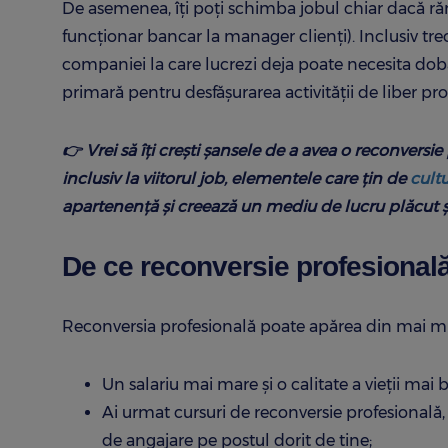
De asemenea, îți poți schimba jobul chiar dacă ră
funcționar bancar la manager clienți). Inclusiv trec
companiei la care lucrezi deja poate necesita dob
primară pentru desfășurarea activității de liber pro
👉 Vrei să îți crești șansele de a avea o reconversie
inclusiv la viitorul job, elementele care țin de
cult
apartenență și creează un mediu de lucru plăcut ș
De ce reconversie profesional
Reconversia profesională poate apărea din mai m
Un salariu mai mare și o calitate a vieții mai b
Ai urmat cursuri de reconversie profesională,
de angajare pe postul dorit de tine;