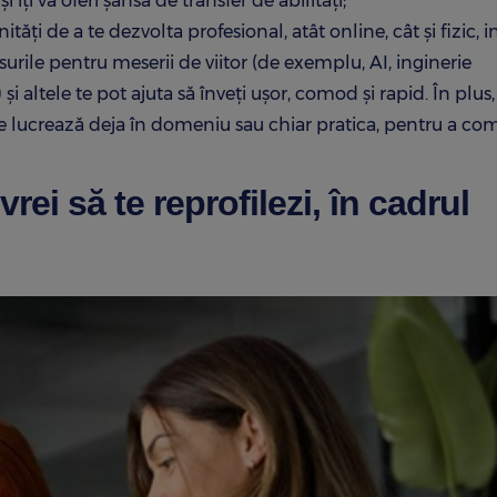
 îți va oferi șansa de transfer de abilități;
ți de a te dezvolta profesional, atât online, cât și fizic, i
surile pentru meserii de viitor (de exemplu, AI, inginerie
și altele te pot ajuta să înveți ușor, comod și rapid. În plus,
are lucrează deja în domeniu sau chiar pratica, pentru a c
rei să te reprofilezi, în cadrul