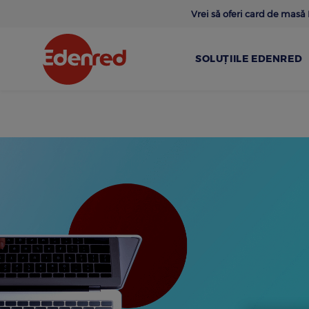
Skip
Vrei să oferi card de mas
to
main
content
SOLUȚIILE EDENRED