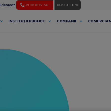
ă Edenred?
DEVINO CLIENT
021 301 33 15
sau
INSTITUȚII PUBLICE
COMPANII
COMERCIAN