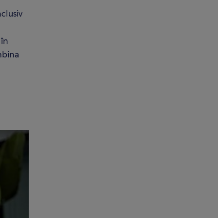
nclusiv
 în
ombina