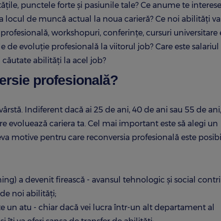
ățile, punctele forte și pasiunile tale? Ce anume te interes
a locul de muncă actual la noua carieră? Ce noi abilități va
 profesională, workshopuri, conferințe, cursuri universitare 
 de evoluție profesională la viitorul job? Care este salariul
ăutate abilități la acel job?
versie profesională?
ârstă. Indiferent dacă ai 25 de ani, 40 de ani sau 55 de ani
are evoluează cariera ta. Cel mai important este să alegi un
eva motive pentru care reconversia profesională este posibi
rning) a devenit firească - avansul tehnologic și social contr
e noi abilități;
 un atu - chiar dacă vei lucra într-un alt departament al