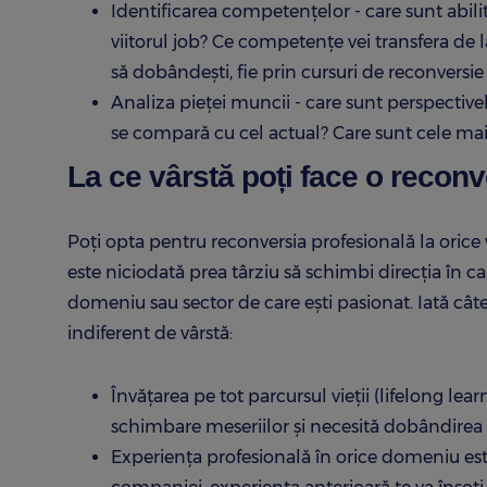
Identificarea competențelor - care sunt abilit
viitorul job? Ce competențe vei transfera de l
să dobândești, fie prin cursuri de reconversie
Analiza pieței muncii - care sunt perspectivele
se compară cu cel actual? Care sunt cele mai c
La ce vârstă poți face o recon
Poți opta pentru reconversia profesională la orice v
este niciodată prea târziu să schimbi direcția în c
domeniu sau sector de care ești pasionat. Iată cât
indiferent de vârstă:
Învățarea pe tot parcursul vieții (lifelong lea
schimbare meseriilor și necesită dobândirea d
Experiența profesională în orice domeniu este