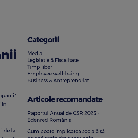
i
Categorii
nii
Media
Legislatie & Fiscalitate
Timp liber
Employee well-being
Business & Antreprenoriat
ompanii?
Articole recomandate
 în
Raportul Anual de CSR 2025 -
Edenred România
, de la
Cum poate implicarea socială să