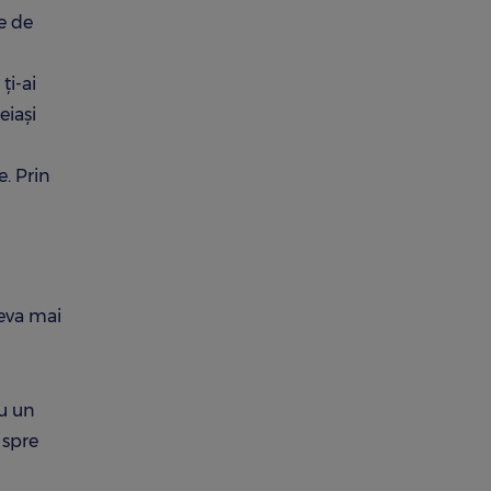
e de
ți-ai
eiași
e. Prin
ceva mai
ru un
 spre