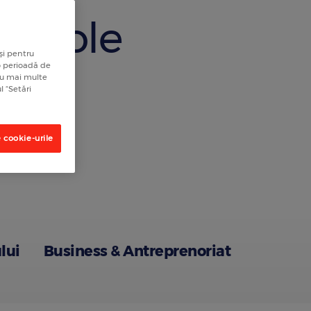
rticole
și pentru
 o perioadă de
tru mai multe
l “Setări
 cookie-urile
lui
Business & Antreprenoriat