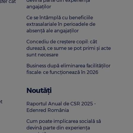
devină parte din experiența
sfer cât
angajaților
Ce se întâmplă cu beneficiile
extrasalariale în perioadele de
absență ale angajaților
Concediu de creștere copil: cât
durează, ce sume se pot primi și acte
sunt necesare
Business după eliminarea facilităților
fiscale: ce funcționează în 2026
Noutăți
et
Raportul Anual de CSR 2025 -
Edenred România
Cum poate implicarea socială să
devină parte din experiența