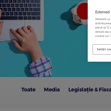
Edenred u
Website-ul 
distribuire
până la 12 
detalii sau
cookie-uri”
Setări co
Toate
Media
Legislație & Fisc