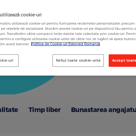
A
tilizează cookie-uri
nostru utilizează cookie-uri pentru furnizarea reclamelor personalizate, precum 
a pe rețelele de socializare. Stocăm aceste cookie-uri pe dispozitivul tău pentru
luni. Transferăm către companii terțe datele tale colectate prin cookie-uri. Pen
 pentru a configura utilizarea cookie-urilor de către noi, te rugăm să apeși butonu
 din acest banner.
Politica de Cookie-uri Edenred Romania
okie-uri
Refuz toate cookie-urile
Accept toate
alitate
Timp liber
Bunastarea angajatu