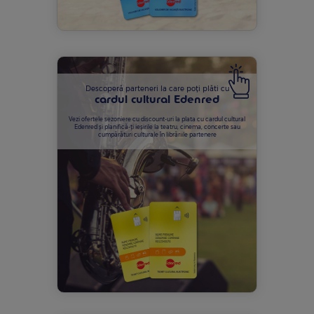
Descoperă parteneri la care poți plăti cu
cardul cultural Edenred
Vezi ofertele sezoniere cu discount-uri la plata cu cardul cultural
Edenred și planifică-ți ieșirile la teatru, cinema, concerte sau
cumpărături culturale în librăriile partenere