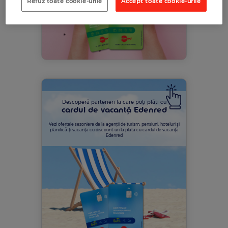
Refuz toate cookie-urile
Accept toate cookie-urile
RECOMANDĂ O COMPANIE
RECOMANDĂ UN COMERCIANT
RECOMANDĂ UN COMERCIANT
Descoperă parteneri la care poți plăti cu
cardul de vacanță Edenred
Vezi ofertele sezoniere de la agenții de turism, pensiuni, hoteluri și
planifică-ți vacanța cu discount-uri la plata cu cardul de vacanță
Edenred