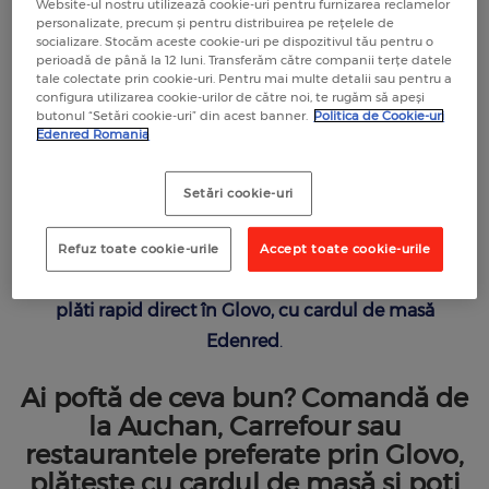
Website-ul nostru utilizează cookie-uri pentru furnizarea reclamelor
comenzile de mâncare din
RECOMANDĂ O COMPANIE
personalizate, precum și pentru distribuirea pe rețelele de
RECOMANDĂ UN COMERCIANT
socializare. Stocăm aceste cookie-uri pe dispozitivul tău pentru o
restaurantele partenere, cât și
perioadă de până la 12 luni. Transferăm către companii terțe datele
RECOMANDĂ UN COMERCIANT
tale colectate prin cookie-uri. Pentru mai multe detalii sau pentru a
cumpărăturile din
configura utilizarea cookie-urilor de către noi, te rugăm să apeși
butonul “Setări cookie-uri” din acest banner.
Politica de Cookie-uri
supermarketurile Auchan și
Edenred Romania
Carrefour.
Setări cookie-uri
Comanzi sau gătești, orice alegi, este mai simplu cu
Glovo și Edenred. Indiferent dacă îți comanzi meniul
Refuz toate cookie-urile
Accept toate cookie-urile
preferat sau ai nevoie de produse pentru acasă, le
poți
plăti rapid direct în Glovo, cu cardul de masă
Edenred
.
Ai poftă de ceva bun? Comandă de
la Auchan, Carrefour sau
restaurantele preferate prin Glovo,
plătește cu cardul de masă și poți