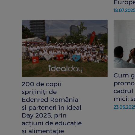
Europe
18.07.202
Cum ge
promov
200 de copii
cadrul 
sprijiniți de
mici: 
Edenred România
și parteneri în Ideal
23.06.202
Day 2025, prin
acțiuni de educație
și alimentație