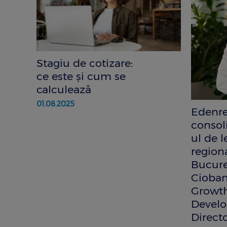
Stagiu de cotizare:
ce este și cum se
calculează
01.08.2025
Edenre
consol
ul de 
regiona
Bucure
Cioban
Growt
Devel
Directo