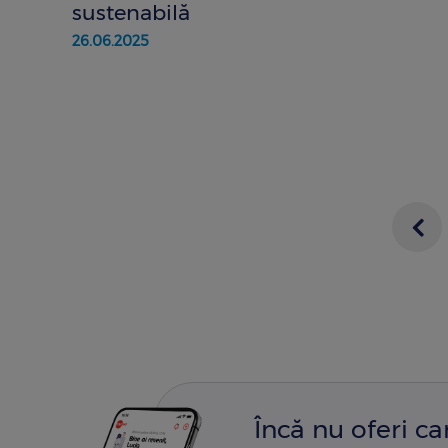
sustenabilă
26.06.2025
Pr
p
Încă nu oferi c