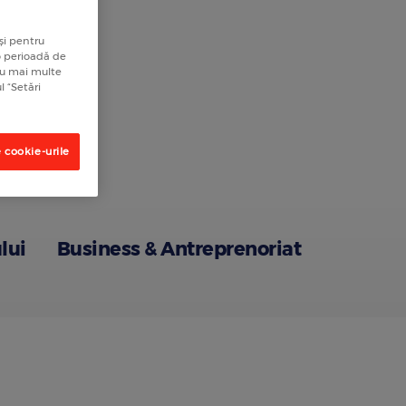
și pentru
 o perioadă de
tru mai multe
l “Setări
 cookie-urile
lui
Business & Antreprenoriat