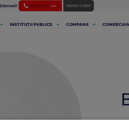
ă Edenred?
DEVINO CLIENT
021 301 33 15
sau
INSTITUȚII PUBLICE
COMPANII
COMERCIAN