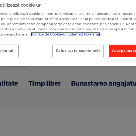
tilizează cookie-uri
nostru utilizează cookie-uri pentru furnizarea reclamelor personalizate, precum 
a pe rețelele de socializare. Stocăm aceste cookie-uri pe dispozitivul tău pentru
luni. Transferăm către companii terțe datele tale colectate prin cookie-uri. Pen
 pentru a configura utilizarea cookie-urilor de către noi, te rugăm să apeși butonu
 din acest banner.
Politica de Cookie-uri Edenred Romania
okie-uri
Refuz toate cookie-urile
Accept toate
alitate
Timp liber
Bunastarea angajatu