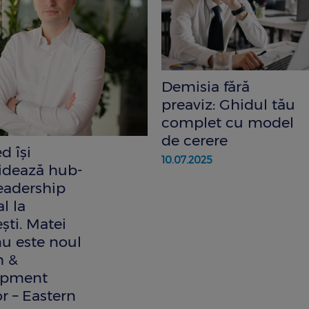
Demisia fără
preaviz: Ghidul tău
complet cu model
de cerere
d își
10.07.2025
idează hub-
leadership
l la
ști. Matei
u este noul
h &
opment
r – Eastern