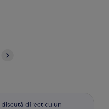
Next
e
page
 discută direct cu un