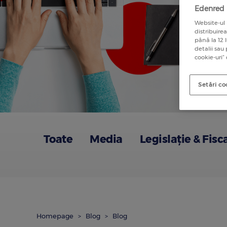
Edenred u
Website-ul 
distribuire
până la 12 
detalii sau
cookie-uri”
Setări co
Toate
Media
Legislație & Fisc
Homepage
Blog
Blog