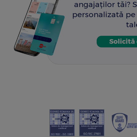
angajaților tăi? S
personalizată pe 
tal
Solicită