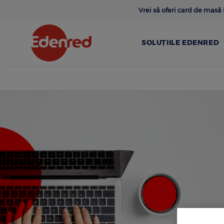
Skip
Vrei să oferi card de mas
to
main
content
SOLUȚIILE EDENRED