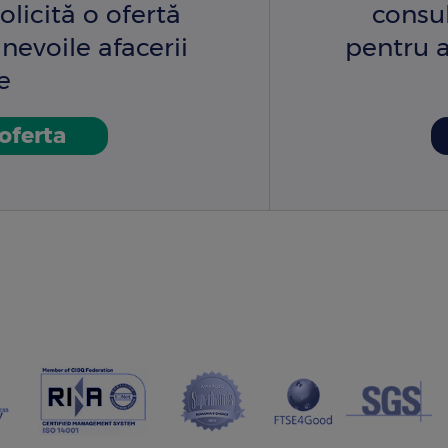
olicită o ofertă
consu
nevoile afacerii
pentru a
e
 oferta