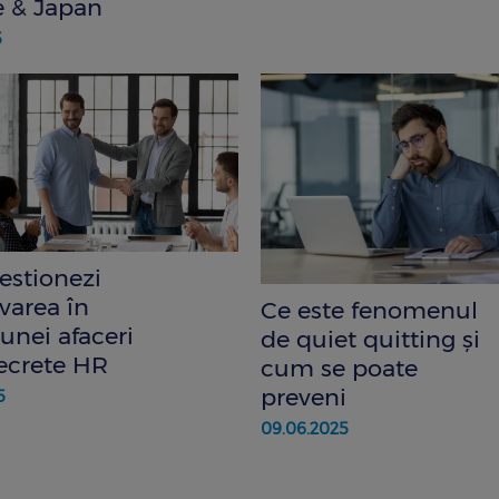
 & Japan
5
stionezi
area în
Ce este fenomenul
unei afaceri
de quiet quitting și
secrete HR
cum se poate
preveni
5
09.06.2025