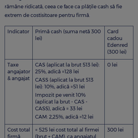
rămâne ridicată, ceea ce face ca plățile cash să fie
extrem de costisitoare pentru firmă.
Indicator
Primă cash (suma netă 300
Card
lei)
cadou
Edenred
(300 lei)
Taxe
CAS (aplicat la brut 513 lei):
0 lei
angajator
25%, adică ≈128 lei
& angajat
CASS (aplicat la brut 513
lei): 10%, adică ≈51 lei
Impozit pe venit 10%
(aplicat la brut - CAS -
CASS), adică ≈ 33 lei
CAM: 2,25%, adică ≈12 lei
Cost total
≈ 525 lei cost total al firmei
300 lei
firmă
(brut + CAM), ca angajatul