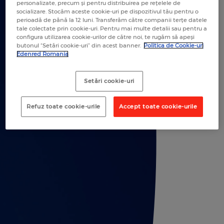
personalizate, precum și pentru distribuirea pe rețelele de
socializare. Stocăm aceste cookie-uri pe dispozitivul tău pentru o
perioadă de până la 12 luni. Transferăm către companii terțe datele
tale colectate prin cookie-uri. Pentru mai multe detalii sau pentru a
configura utilizarea cookie-urilor de către noi, te rugăm să apeși
butonul “Setări cookie-uri” din acest banner.
Politica de Cookie-uri
Edenred Romania
Setări cookie-uri
Refuz toate cookie-urile
Accept toate cookie-urile