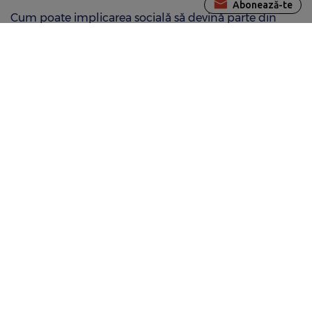
Abonează-te
Cum poate implicarea socială să devină parte din
experiența angajaților
Ce se întâmplă cu beneficiile extrasalariale în
perioadele de absență ale angajaților
Concediu de creștere copil: cât durează, ce sume se
pot primi și acte sunt necesare
Business după eliminarea facilităților fiscale: ce
funcționează în 2026