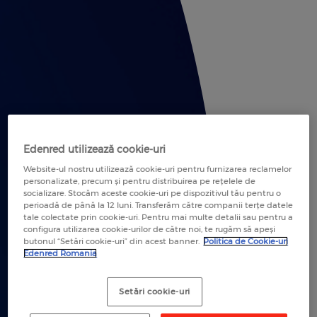
Edenred utilizează cookie-uri
Website-ul nostru utilizează cookie-uri pentru furnizarea reclamelor
personalizate, precum și pentru distribuirea pe rețelele de
socializare. Stocăm aceste cookie-uri pe dispozitivul tău pentru o
perioadă de până la 12 luni. Transferăm către companii terțe datele
tale colectate prin cookie-uri. Pentru mai multe detalii sau pentru a
configura utilizarea cookie-urilor de către noi, te rugăm să apeși
butonul “Setări cookie-uri” din acest banner.
Politica de Cookie-uri
Edenred Romania
Setări cookie-uri