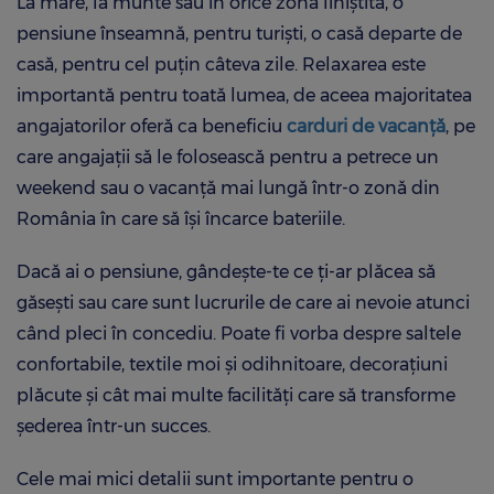
La mare, la munte sau în orice zonă liniștită, o
pensiune înseamnă, pentru turiști, o casă departe de
casă, pentru cel puțin câteva zile. Relaxarea este
importantă pentru toată lumea, de aceea majoritatea
angajatorilor oferă ca beneficiu
carduri de vacan
ță
, pe
care angajații să le folosească pentru a petrece un
weekend sau o vacanță mai lungă într-o zonă din
România în care să își încarce bateriile.
Dacă ai o pensiune, gândește-te ce ți-ar plăcea să
găsești sau care sunt lucrurile de care ai nevoie atunci
când pleci în concediu. Poate fi vorba despre saltele
confortabile, textile moi și odihnitoare, decorațiuni
plăcute și cât mai multe facilități care să transforme
șederea într-un succes.
Cele mai mici detalii sunt importante pentru o