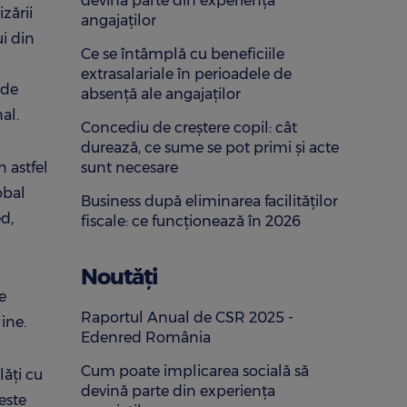
devină parte din experiența
zării
angajaților
ui din
Ce se întâmplă cu beneficiile
extrasalariale în perioadele de
 de
absență ale angajaților
al.
Concediu de creștere copil: cât
durează, ce sume se pot primi și acte
n astfel
sunt necesare
obal
Business după eliminarea facilităților
d,
fiscale: ce funcționează în 2026
Noutăți
e
Raportul Anual de CSR 2025 -
ine.
Edenred România
Cum poate implicarea socială să
ăţi cu
devină parte din experiența
este