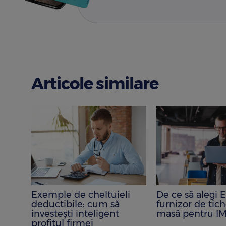
Articole similare
Exemple de cheltuieli
De ce să alegi 
deductibile: cum să
furnizor de tic
i
investești inteligent
masă pentru IM
profitul firmei