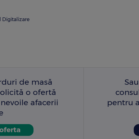
Digitalizare
arduri de masă
Sau
olicită o ofertă
consu
nevoile afacerii
pentru a
e
 oferta