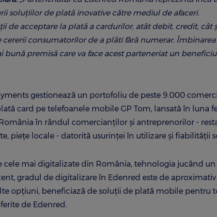
ii soluțiilor de plată inovative către mediul de afaceri.
 de acceptare la plată a cardurilor, atât debit, credit, cât ș
e cererii consumatorilor de a plăti fără numerar. Îmbinarea 
i bună premisă care va face acest parteneriat un benefici
yments gestionează un portofoliu de peste 9.000 comerci
plată card pe telefoanele mobile GP Tom, lansată în luna f
 România în rândul comercianților și antreprenorilor - rest
piețe locale - datorită usurinței în utilizare și fiabilității so
tre cele mai digitalizate din România, tehnologia jucând un 
ezent, gradul de digitalizare în Edenred este de aproximati
i multe opțiuni, beneficiază de soluții de plată mobile pentru 
ferite de Edenred.