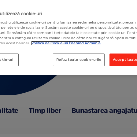
A
tilizează cookie-uri
nostru utilizează cookie-uri pentru furnizarea reclamelor personalizate, precum 
a pe rețelele de socializare. Stocăm aceste cookie-uri pe dispozitivul tău pentru
luni. Transferăm către companii terțe datele tale colectate prin cookie-uri. Pen
 pentru a configura utilizarea cookie-urilor de către noi, te rugăm să apeși butonu
 din acest banner.
Politica de Cookie-uri Edenred Romania
okie-uri
Refuz toate cookie-urile
Accept toate
alitate
Timp liber
Bunastarea angajatu