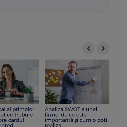
cal al primelor
Analiza SWOT a unei
Ce e
tot ce trebuie
firme: de ce este
rezid
spre cardul
importantă și cum o poți
exem
enred
realiza
o cre