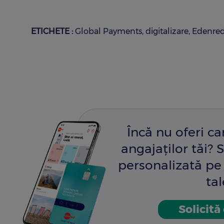
ETICHETE :
Global Payments
digitalizare
Edenred 
Încă nu oferi c
angajaților tăi? S
personalizată pe 
tal
Solicită