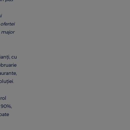
i
ofertei
u major
anți, cu
ebruarie
aurante,
luției.
rol
v 90%,
toate