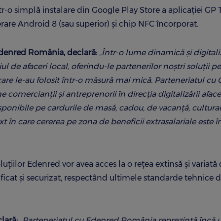
tr-o simplă instalare din Google Play Store a aplicației GP
rare Android 8 (sau superior) şi chip NFC încorporat.
Edenred România, declară:
„
Într-o lume dinamică și digitali
 de afaceri local, oferindu-le partenerilor noștri soluții pe
e care le-au folosit într-o măsură mai mică. Parteneriatul cu
 comercianții și antreprenorii în direcția digitalizării afacer
sponibile pe cardurile de masă, cadou, de vacanță, cultura
în care cererea pe zona de beneficii extrasalariale este î
luțiilor Edenred vor avea acces la o rețea extinsă și variată
ficat și securizat, respectând ultimele standarde tehnice 
lară:
„
Parteneriatul cu Edenred România reprezintă încă 