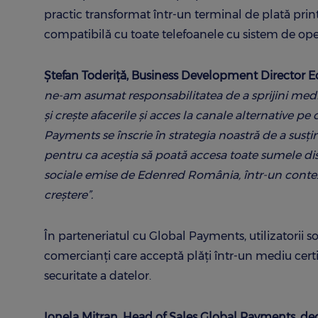
practic transformat într-un terminal de plată prin
compatibilă cu toate telefoanele cu sistem de ope
Ştefan Toderiţă, Business Development Director 
ne-am asumat responsabilitatea de a sprijini mediul
și crește afacerile și acces la canale alternative p
Payments se înscrie în strategia noastră de a susţine
pentru ca aceștia să poată accesa toate sumele di
sociale emise de Edenred România, într-un context 
creștere”.
În parteneriatul cu Global Payments, utilizatorii so
comercianți care acceptă plăți într-un mediu certi
securitate a datelor.
Ionela Mitran, Head of Sales Global Payments, dec