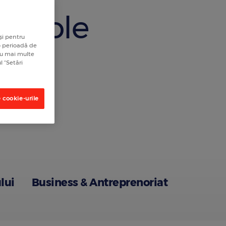
rticole
și pentru
 o perioadă de
tru mai multe
l “Setări
 cookie-urile
lui
Business & Antreprenoriat