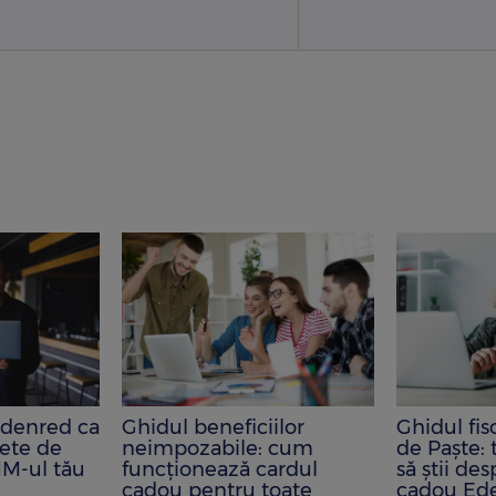
Edenred ca
Ghidul beneficiilor
Ghidul fis
hete de
neimpozabile: cum
de Paște: 
M-ul tău
funcționează cardul
să știi de
cadou pentru toate
cadou Ed