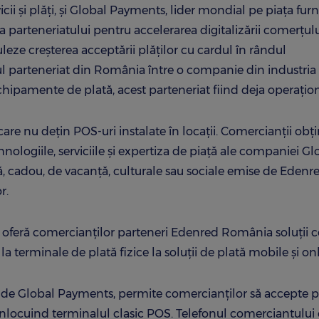
ii și plăți, și Global Payments, lider mondial pe piața furni
a parteneriatului pentru accelerarea digitalizării comerțul
uleze creșterea acceptării plăților cu cardul în rândul
mul parteneriat din România între o companie din industria
i echipamente de plată, acest parteneriat fiind deja operaţion
are nu dețin POS-uri instalate în locații. Comercianţii obţi
nologiile, serviciile și expertiza de piață ale companiei Gl
, cadou, de vacanță, culturale sau sociale emise de Edenre
r.
e oferă comercianților parteneri Edenred România soluții c
la terminale de plată fizice la soluții de plată mobile și onl
 de Global Payments, permite comercianţilor să accepte pl
înlocuind terminalul clasic POS. Telefonul comerciantului 