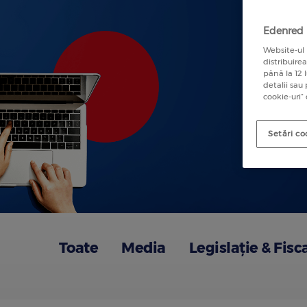
Edenred u
Website-ul 
distribuire
până la 12 
detalii sau
cookie-uri”
Setări co
Toate
Media
Legislație & Fisc