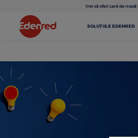
Skip
Vrei să oferi card de mas
to
main
content
SOLUȚIILE EDENRED