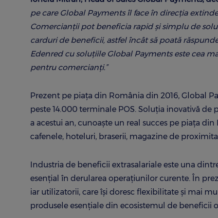
pe care Global Payments îl face în direcția extinder
Comercianții pot beneficia rapid și simplu de soluții
carduri de beneficii, astfel încât să poată răspund
Edenred cu soluțiile Global Payments este cea ma
pentru comercianți.”
Prezent pe piața din România din 2016, Global Pa
peste 14.000 terminale POS. Soluția inovativă de 
a acestui an, cunoaște un real succes pe piața din
cafenele, hoteluri, braserii, magazine de proximitate, 
Industria de beneficii extrasalariale este una din
esențial în derularea operațiunilor curente. În pr
iar utilizatorii, care își doresc flexibilitate și ma
produsele esențiale din ecosistemul de beneficii o