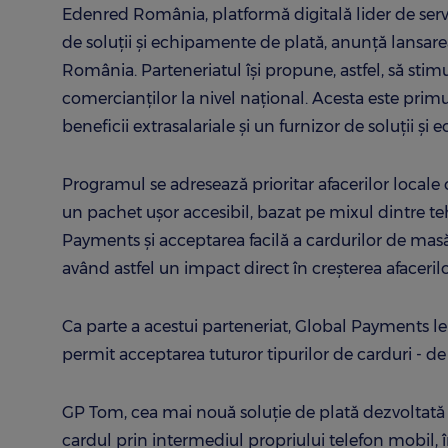
Edenred România, platformă digitală lider de servic
de soluții și echipamente de plată, anunță lansare
România. Parteneriatul își propune, astfel, să stim
comercianților la nivel național. Acesta este pri
beneficii extrasalariale și un furnizor de soluții ș
Programul se adresează prioritar afacerilor locale c
un pachet ușor accesibil, bazat pe mixul dintre teh
Payments și acceptarea facilă a cardurilor de masă
având astfel un impact direct în creşterea afacerilo
Ca parte a acestui parteneriat, Global Payments l
permit acceptarea tuturor tipurilor de carduri - de 
GP Tom, cea mai
nouă soluție de plată dezvoltată
cardul prin intermediul propriului telefon mobil, 