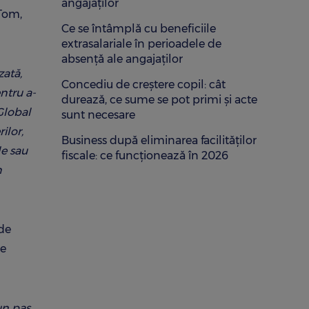
angajaților
 Tom,
Ce se întâmplă cu beneficiile
extrasalariale în perioadele de
absență ale angajaților
zată,
Concediu de creștere copil: cât
ntru a-
durează, ce sume se pot primi și acte
 Global
sunt necesare
ilor,
Business după eliminarea facilităților
le sau
fiscale: ce funcționează în 2026
n
 de
de
un pas