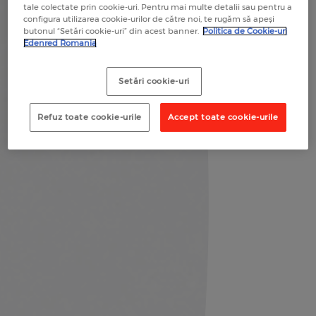
tale colectate prin cookie-uri. Pentru mai multe detalii sau pentru a
configura utilizarea cookie-urilor de către noi, te rugăm să apeși
butonul “Setări cookie-uri” din acest banner.
Politica de Cookie-uri
Edenred Romania
Setări cookie-uri
Refuz toate cookie-urile
Accept toate cookie-urile