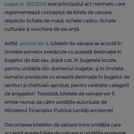
Legea nr. 165/2018
este principalul act normativ care
reglementează conceptul de bilete de valoare,
respectiv tichete de masă, tichete cadou, tichete
culturale şi vouchere de vacanţă.
Astfel,
potrivit art. 4
, biletele de valoare se acordă în
limitele sumelor prevăzute cu această destinaţie în
bugetul de stat sau, după caz, în bugetele locale,
pentru unităţile din domeniul bugetar, şi în limitele
sumelor prevăzute cu această destinaţie în bugetul de
venituri şi cheltuieli aprobat, pentru celelalte categorii
de angajatori. Totodată, biletele de valoare vor fi
emise numai de către unităţile autorizate de
Ministerul Finanţelor Publice (unităţi emitente).
Decontarea biletelor de valoare între unităţile care
acceptă aceste bilete de valoare şi unităţile emitente