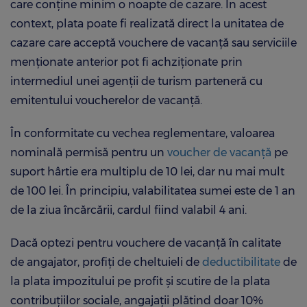
care conține minim o noapte de cazare. În acest
context, plata poate fi realizată direct la unitatea de
cazare care acceptă vouchere de vacanță sau serviciile
menționate anterior pot fi achziţionate prin
intermediul unei agenții de turism parteneră cu
emitentului voucherelor de vacanţă.
În conformitate cu vechea reglementare, valoarea
nominală permisă pentru un
voucher de vacanţă
pe
suport hârtie era multiplu de 10 lei, dar nu mai mult
de 100 lei. În principiu, valabilitatea sumei este de 1 an
de la ziua încărcării, cardul fiind valabil 4 ani.
Dacă optezi pentru vouchere de vacanţă în calitate
de angajator, profiţi de cheltuieli de
deductibilitate
de
la plata impozitului pe profit şi scutire de la plata
contribuțiilor sociale, angajaţii plătind doar 10%