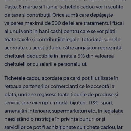
Paşte, 8 martie şi 1 iunie, tichetele cadou vor fi scutite
de taxe şi contribuții. Orice sumă care depășește
valoarea maximă de 300 de lei are tratamentul fiscal
al unui venit în bani cash) pentru care se vor plăti
toate taxele și contribuțiile legale. Totodată, sumele
acordate cu acest titlu de către angajator reprezintă
cheltuieli deductibile în limita a 5% din valoarea
cheltuielilor cu salariile personalului.
Tichetele cadou acordate pe card pot fi utilizate în
reţeaua partenerilor comercianţi ce le acceptă la
plată, unde se regăsesc toate tipurile de produse și
servicii, spre exemplu modă, bijuterii, IT&C, sport,
amenajări interioare, supermarketuri etc., în legislație
neexistând o restricție în privința bunurilor și
serviciilor ce pot fi achiziționate cu tichete cadou, iar