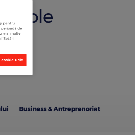
rticole
și pentru
 o perioadă de
tru mai multe
l “Setări
 cookie-urile
lui
Business & Antreprenoriat