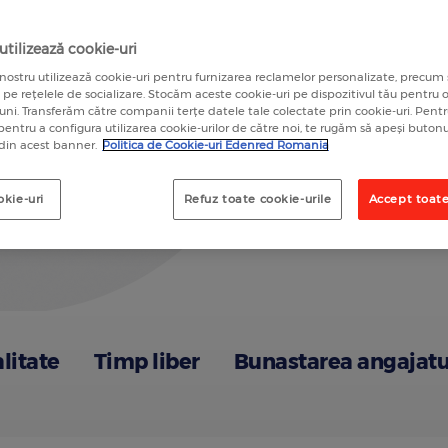
A
tilizează cookie-uri
nostru utilizează cookie-uri pentru furnizarea reclamelor personalizate, precum 
a pe rețelele de socializare. Stocăm aceste cookie-uri pe dispozitivul tău pentru
luni. Transferăm către companii terțe datele tale colectate prin cookie-uri. Pen
 pentru a configura utilizarea cookie-urilor de către noi, te rugăm să apeși butonu
 din acest banner.
Politica de Cookie-uri Edenred Romania
okie-uri
Refuz toate cookie-urile
Accept toate
alitate
Timp liber
Bunastarea angajatu