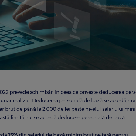
 2022 prevede schimbări în ceea ce privește deducerea per
l lunar realizat. Deducerea personală de bază se acordă, c
ar brut de până la 2.000 de lei peste nivelul salariului min
eastă limită, nu se acordă deducere personală de bază.
ordă
15% din salariul de bază minim brut pe ţară
pentru