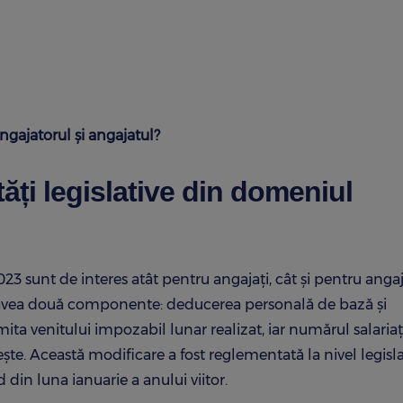
angajatorul și angajatul?
ăți legislative din domeniul
3 sunt de interes atât pentru angajați, cât și pentru angaj
va avea două componente: deducerea personală de bază și
ta venitului impozabil lunar realizat, iar numărul salariaț
ește. Această modificare a fost reglementată la nivel legisla
 din luna ianuarie a anului viitor.