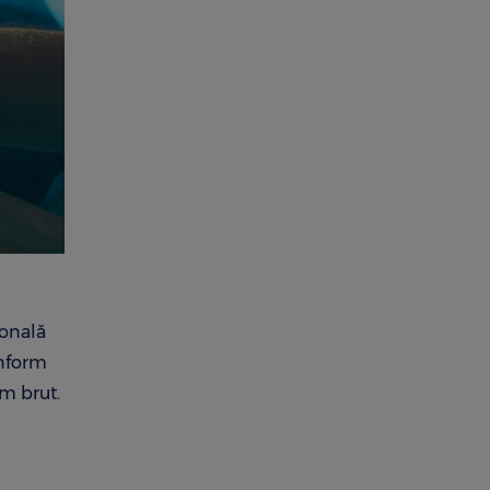
sonală
onform
im brut.