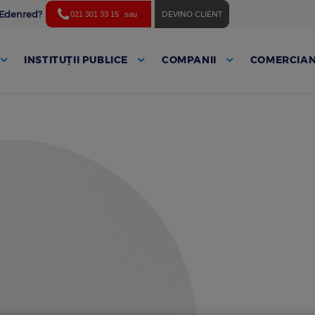
ă Edenred?
DEVINO CLIENT
021 301 33 15
sau
INSTITUȚII PUBLICE
COMPANII
COMERCIAN