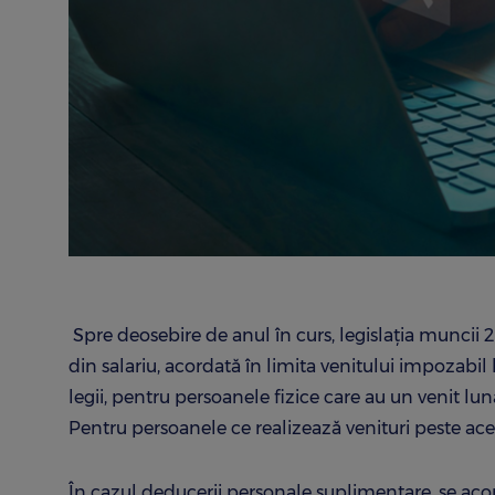
Spre deosebire de anul în curs, legislația muncii
din salariu, acordată în limita venitului impozabi
legii, pentru persoanele fizice care au un venit lun
Pentru persoanele ce realizează venituri peste ac
În cazul deducerii personale suplimentare, se ac