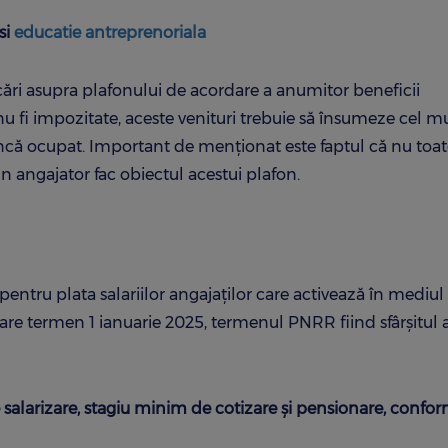
si
educatie antreprenoriala
ări asupra plafonului de acordare a anumitor beneficii
a nu fi impozitate, aceste venituri trebuie să însumeze cel 
ncă ocupat. Important de menționat este faptul că nu toa
un angajator fac obiectul acestui plafon.
ar pentru plata salariilor angajaților care activează în mediul
re are termen 1 ianuarie 2025, termenul PNRR fiind sfârșitul 
 salarizare, stagiu minim de cotizare și pensionare, confor