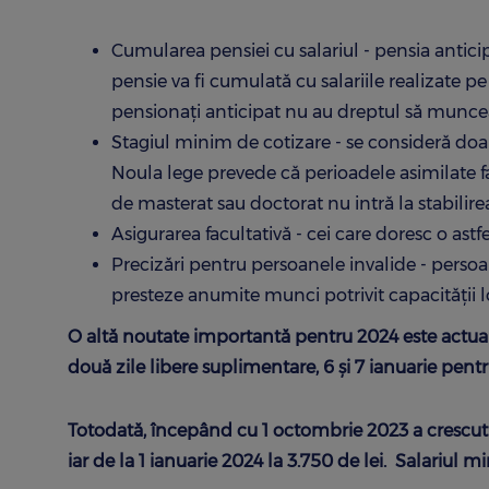
Cumularea pensiei cu salariul - pensia antici
pensie va fi cumulată cu salariile realizate p
pensionați anticipat nu au dreptul să muncea
Stagiul minim de cotizare - se consideră doar p
Noula lege prevede că perioadele asimilate f
de masterat sau doctorat nu intră la stabilire
Asigurarea facultativă - cei care doresc o astf
Precizări pentru persoanele invalide - persoa
presteze anumite munci potrivit capacității
O altă noutate importantă pentru 2024 este actual
două zile libere suplimentare, 6 și 7 ianuarie pent
Totodată, începând cu 1 octombrie 2023 a crescu
iar de la 1 ianuarie 2024 la 3.750 de lei. Salariul m