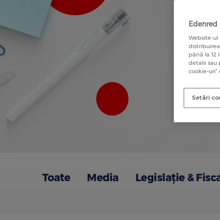
Edenred u
Website-ul 
distribuire
până la 12 
detalii sau
cookie-uri”
Setări co
Toate
Media
Legislație & Fisc