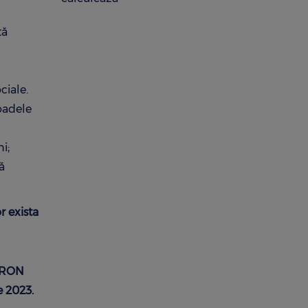
tă
ciale.
oadele
i;
ă
r exista
e RON
e 2023.