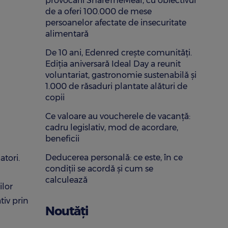
provocării ShareTheMeal, cu obiectivul
de a oferi 100.000 de mese
persoanelor afectate de insecuritate
alimentară
De 10 ani, Edenred crește comunități.
Ediția aniversară Ideal Day a reunit
voluntariat, gastronomie sustenabilă și
1.000 de răsaduri plantate alături de
copii
Ce valoare au voucherele de vacanță:
cadru legislativ, mod de acordare,
beneficii
Deducerea personală: ce este, în ce
atori.
condiții se acordă și cum se
calculează
ilor
tiv prin
Noutăți