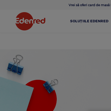
Skip
Vrei să oferi card de mas
to
main
content
SOLUȚIILE EDENRED