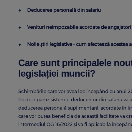
●
Deducerea personală din salariu
●
Venituri neimpozabile acordate de angajatori
●
Noile știri legislative - cum afectează acestea 
Care sunt principalele nout
legislației muncii?
Schimbările care vor avea loc începând cu anul 202
Pe de o parte, sistemul deducerilor din salariu 
deducerea personală suplimentară, acordate în limi
care vor putea beneficia de această facilitate va cr
intermediul OG 16/2022 și va fi aplicabilă începând