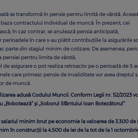
pată se transformă în pensie pentru limită de vârstă. Aceas
e baza contractului individual de muncă. În prezent, cei
scă; în caz contrar, se anulează pensia anticipată;
erioadele în care s-au plătit contribuțiile la asigurările so
ac parte din stagiul minim de cotizare. De asemenea, peri
a pensiei pentru limita de vârstă;
el de asigurare o pot realiza retroactiv pe o perioadă de 5 an
nele care primesc pensie de invaliditate vor avea dreptul s
 lor de muncă.
izarea adusă Codului Muncii. Conform Legii nr. 52/2023 vo
ru „Bobotează” și „Soborul Sfântului Ioan Botezătorul”
t salariul minim brut pe economie la valoarea de 3.300 d
inim în construcții la 4.500 de lei de la tot de la 1 octombri