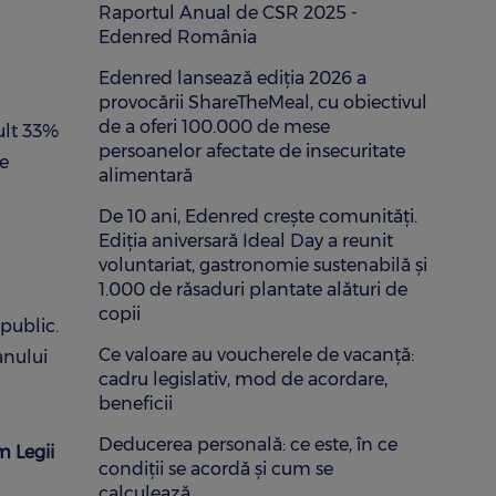
Raportul Anual de CSR 2025 -
Edenred România
Edenred lansează ediția 2026 a
provocării ShareTheMeal, cu obiectivul
de a oferi 100.000 de mese
mult 33%
persoanelor afectate de insecuritate
te
alimentară
De 10 ani, Edenred crește comunități.
Ediția aniversară Ideal Day a reunit
voluntariat, gastronomie sustenabilă și
1.000 de răsaduri plantate alături de
copii
 public.
Ce valoare au voucherele de vacanță:
anului
cadru legislativ, mod de acordare,
beneficii
Deducerea personală: ce este, în ce
m Legii
condiții se acordă și cum se
calculează