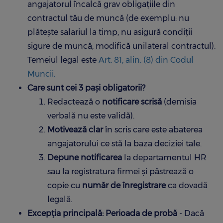
angajatorul încalcă grav obligațiile din
contractul tău de muncă (de exemplu: nu
plătește salariul la timp, nu asigură condiții
sigure de muncă, modifică unilateral contractul).
Temeiul legal este
Art. 81, alin. (8) din Codul
Muncii.
Care sunt cei 3 pași obligatorii?
Redactează o
notificare scrisă
(demisia
verbală nu este validă).
Motivează clar
în scris care este abaterea
angajatorului ce stă la baza deciziei tale.
Depune notificarea
la departamentul HR
sau la registratura firmei și păstrează o
copie cu
număr de înregistrare
ca dovadă
legală.
Excepția principală: Perioada de probă
- Dacă