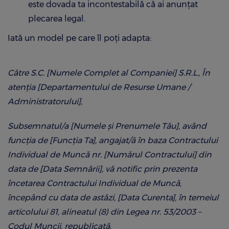
este dovada ta incontestabilă că ai anunțat
plecarea legal.
Iată un model pe care îl poți adapta:
Către S.C. [Numele Complet al Companiei] S.R.L.,
În
atenția [Departamentului de Resurse Umane /
Administratorului],
Subsemnatul/a [Numele și Prenumele Tău], având
funcția de [Funcția Ta], angajat/ă în baza Contractului
Individual de Muncă nr. [Numărul Contractului] din
data de [Data Semnării], vă notific prin prezenta
încetarea Contractului Individual de Muncă,
începând cu data de astăzi, [Data Curenta], în temeiul
articolului 81, alineatul (8) din Legea nr. 53/2003 –
Codul Muncii, republicată.