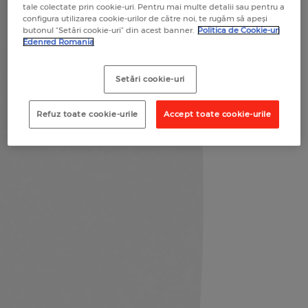
tale colectate prin cookie-uri. Pentru mai multe detalii sau pentru a
configura utilizarea cookie-urilor de către noi, te rugăm să apeși
butonul “Setări cookie-uri” din acest banner.
Politica de Cookie-uri
Edenred Romania
Setări cookie-uri
Refuz toate cookie-urile
Accept toate cookie-urile