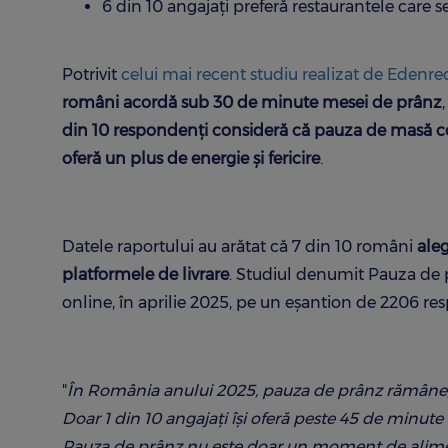
6 din 10 angajați preferă restaurantele care s
Potrivit
celui mai recent studiu realizat de Eden
români acordă sub 30 de minute mesei de prânz
din 10
respondenți
consideră că pauza de masă con
oferă un plus de energie și fericire
.
Datele raportului au arătat că 7 din 10 români
aleg
platformele de livrare
. Studiul denumit Pauza de pr
online, în aprilie 2025, pe un eșantion de 2206 resp
"
În România anului 2025, pauza de prânz rămâne, pa
Doar 1 din 10 angajați își oferă peste 45 de minute 
Pauza de prânz nu este doar un moment de alimenta