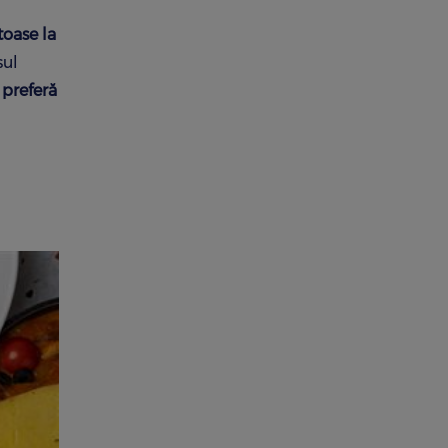
toase la
sul
 preferă