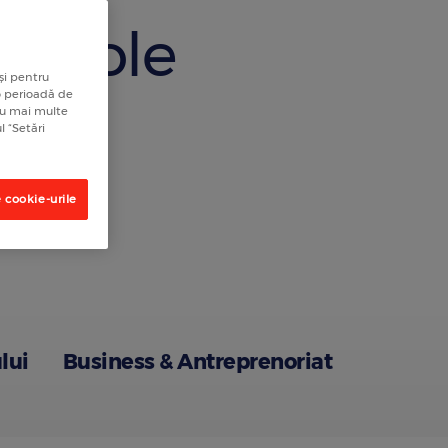
rticole
și pentru
 o perioadă de
tru mai multe
l “Setări
 cookie-urile
lui
Business & Antreprenoriat