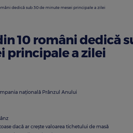
omâni dedică sub 30 de minute mesei principale a zilei
din 10 români dedică 
principale a zilei
mpania națională Prânzul Anului
rânz
toase dacă ar crește valoarea tichetului de masă