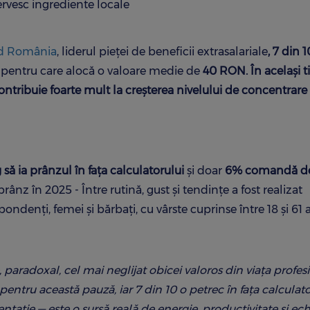
ervesc ingrediente locale
red România
, liderul pieței de beneficii extrasalariale
, 7 din 1
, pentru care alocă o valoare medie de
40 RON. În același t
tribuie foarte mult la creșterea nivelului de concentrare ș
 să ia prânzul în fața calculatorului
și doar
6% comandă d
ânz în 2025 - Între rutină, gust și tendințe a fost realizat
ondenți, femei și bărbați, cu vârste cuprinse între 18 și 61 a
radoxal, cel mai neglijat obicei valoros din viața profesi
pentru această pauză, iar 7 din 10 o petrec în fața calculato
ție — este o sursă reală de energie, productivitate și ech