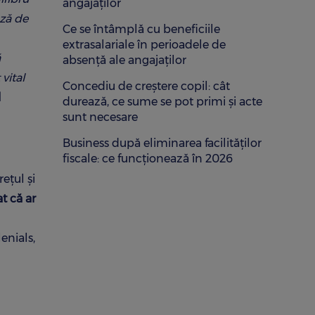
angajaților
uză de
Ce se întâmplă cu beneficiile
extrasalariale în perioadele de
ă
absență ale angajaților
vital
Concediu de creștere copil: cât
l
durează, ce sume se pot primi și acte
sunt necesare
Business după eliminarea facilităților
fiscale: ce funcționează în 2026
ețul și
t că ar
enials,