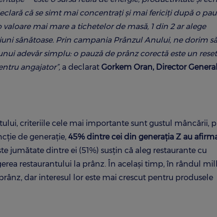
eclară că se simt mai concentrați și mai fericiți după o pa
o valoare mai mare a tichetelor de masă, 1 din 2 ar alege
țiuni sănătoase. Prin campania Prânzul Anului, ne dorim s
nui adevăr simplu: o pauză de prânz corectă este un reset 
entru angajator”,
a declarat
Gorkem Oran, Director Genera
lui, criteriile cele mai importante sunt gustul mâncării, pr
ncție de generație,
45% dintre cei din generația Z au afirma
este jumătate dintre ei (51%) susțin că aleg restaurante cu
gerea restaurantului la prânz. În același timp, în rândul mill
ânz, dar interesul lor este mai crescut pentru produsele