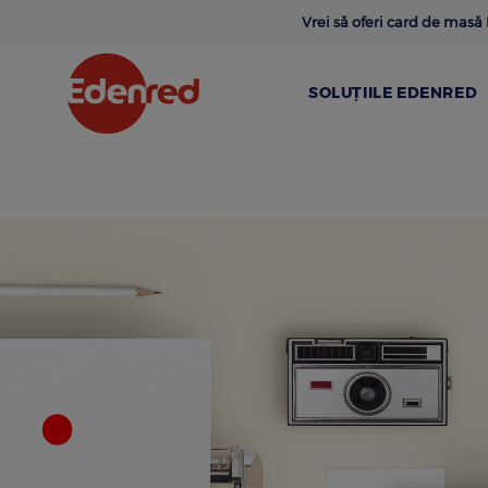
Skip
Vrei să oferi card de mas
to
main
content
SOLUȚIILE EDENRED