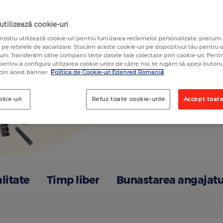
A
tilizează cookie-uri
nostru utilizează cookie-uri pentru furnizarea reclamelor personalizate, precum 
a pe rețelele de socializare. Stocăm aceste cookie-uri pe dispozitivul tău pentru
luni. Transferăm către companii terțe datele tale colectate prin cookie-uri. Pen
 pentru a configura utilizarea cookie-urilor de către noi, te rugăm să apeși butonu
 din acest banner.
Politica de Cookie-uri Edenred Romania
okie-uri
Refuz toate cookie-urile
Accept toate
alitate
Timp liber
Bunastarea angajatu