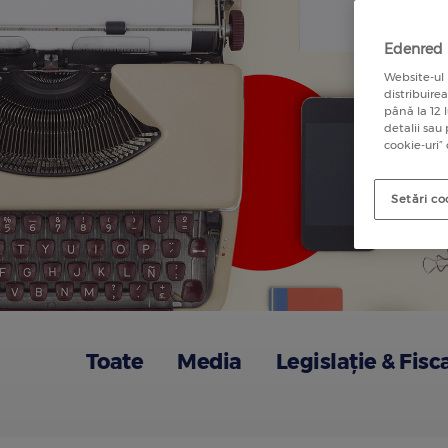
Edenred u
Website-ul 
distribuire
până la 12 
detalii sau
cookie-uri”
Setări co
Toate
Media
Legislație & Fisc