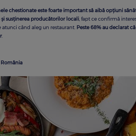
le chestionate este foarte important să aibă opțiuni sănă
și susținerea producătorilor locali
, fapt ce confirmă intere
e atunci când aleg un restaurant.
Peste 68% au declarat că
r
.
n România