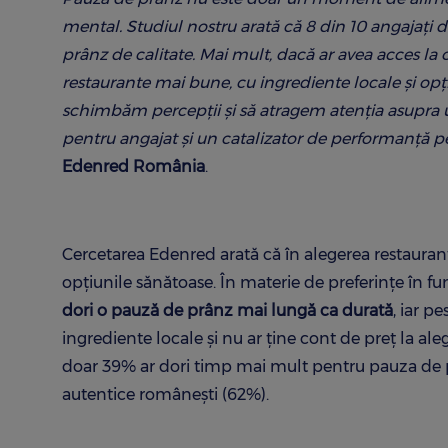
mental. Studiul nostru arată că 8 din 10 angajați d
prânz de calitate. Mai mult, dacă ar avea acces la 
restaurante mai bune, cu ingrediente locale și op
schimbăm percepții și să atragem atenția asupra u
pentru angajat și un catalizator de performanță p
Edenred România
.
Cercetarea Edenred arată că în alegerea restaurantu
opțiunile sănătoase. În materie de preferințe în fu
dori o pauză de prânz mai lungă ca durată
, iar p
ingrediente locale și nu ar ține cont de preț la ale
doar 39% ar dori timp mai mult pentru pauza de pr
autentice românești (62%).