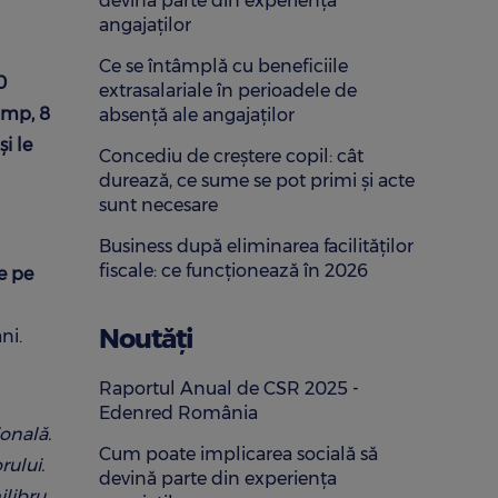
devină parte din experiența
angajaților
Ce se întâmplă cu beneficiile
0
extrasalariale în perioadele de
imp, 8
absență ale angajaților
i le
Concediu de creștere copil: cât
durează, ce sume se pot primi și acte
sunt necesare
Business după eliminarea facilităților
fiscale: ce funcționează în 2026
e pe
Noutăți
ni.
Raportul Anual de CSR 2025 -
Edenred România
onală.
Cum poate implicarea socială să
rului.
devină parte din experiența
ilibru