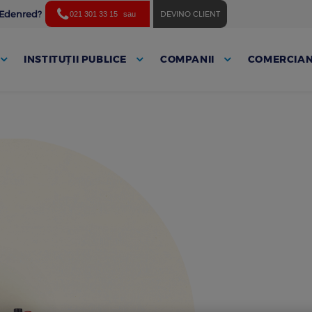
ă Edenred?
DEVINO CLIENT
021 301 33 15
sau
INSTITUȚII PUBLICE
COMPANII
COMERCIAN