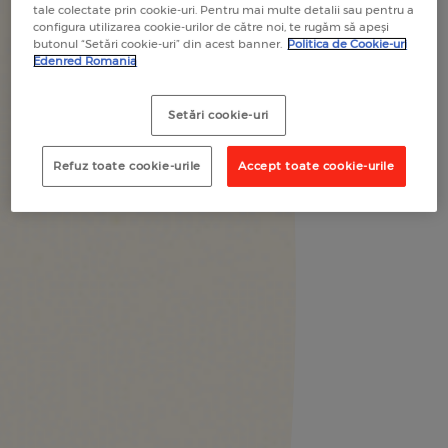
tale colectate prin cookie-uri. Pentru mai multe detalii sau pentru a
configura utilizarea cookie-urilor de către noi, te rugăm să apeși
butonul “Setări cookie-uri” din acest banner.
Politica de Cookie-uri
Edenred Romania
Setări cookie-uri
Refuz toate cookie-urile
Accept toate cookie-urile