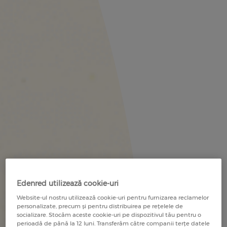
Edenred utilizează cookie-uri
Website-ul nostru utilizează cookie-uri pentru furnizarea reclamelor
personalizate, precum și pentru distribuirea pe rețelele de
socializare. Stocăm aceste cookie-uri pe dispozitivul tău pentru o
perioadă de până la 12 luni. Transferăm către companii terțe datele