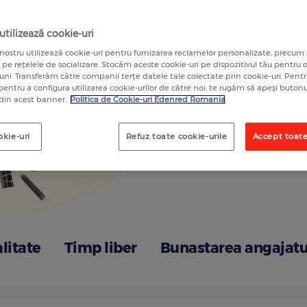
A
tilizează cookie-uri
nostru utilizează cookie-uri pentru furnizarea reclamelor personalizate, precum 
a pe rețelele de socializare. Stocăm aceste cookie-uri pe dispozitivul tău pentru
luni. Transferăm către companii terțe datele tale colectate prin cookie-uri. Pen
 pentru a configura utilizarea cookie-urilor de către noi, te rugăm să apeși butonu
 din acest banner.
Politica de Cookie-uri Edenred Romania
okie-uri
Refuz toate cookie-urile
Accept toate
alitate
Timp liber
Bunastarea angajatu