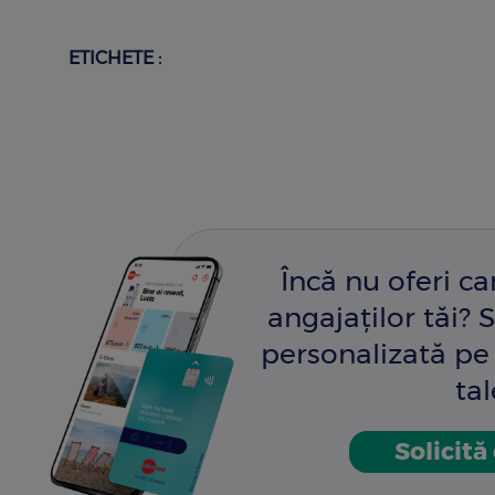
ETICHETE :
Încă nu oferi c
angajaților tăi? S
personalizată pe 
tal
Solicită