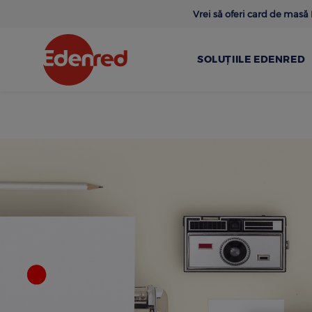
Skip
Vrei să oferi card de mas
to
main
content
SOLUȚIILE EDENRED