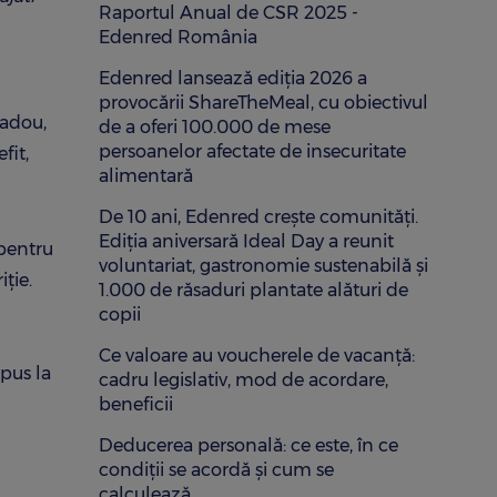
Raportul Anual de CSR 2025 -
Edenred România
Edenred lansează ediția 2026 a
provocării ShareTheMeal, cu obiectivul
cadou,
de a oferi 100.000 de mese
persoanelor afectate de insecuritate
fit,
alimentară
De 10 ani, Edenred crește comunități.
Ediția aniversară Ideal Day a reunit
 pentru
voluntariat, gastronomie sustenabilă și
ţie.
1.000 de răsaduri plantate alături de
copii
Ce valoare au voucherele de vacanță:
 pus la
cadru legislativ, mod de acordare,
beneficii
Deducerea personală: ce este, în ce
condiții se acordă și cum se
calculează