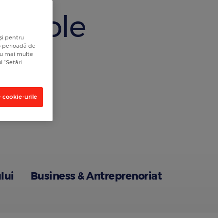
rticole
și pentru
 o perioadă de
tru mai multe
l “Setări
 cookie-urile
lui
Business & Antreprenoriat