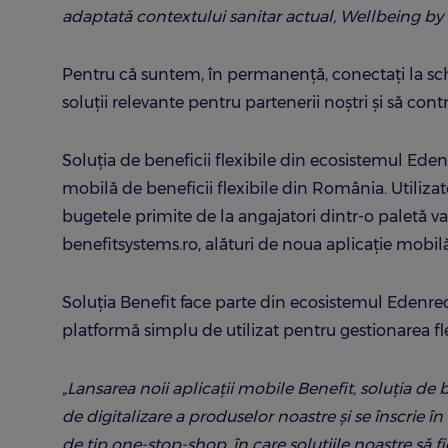
adaptată contextului sanitar actual, Wellbeing by
Pentru că suntem, în permanență, conectați la sc
soluții relevante pentru partenerii noștri și să co
Soluția de beneficii flexibile din ecosistemul Ede
mobilă de beneficii flexibile din România. Utilizato
bugetele primite de la angajatori dintr-o paletă v
benefitsystems.ro, alături de noua aplicație mobil
Soluția Benefit face parte din ecosistemul Edenre
platformă simplu de utilizat pentru gestionarea fle
„Lansarea noii aplicații mobile Benefit, soluția de 
de digitalizare a produselor noastre și se înscri
de tip one-stop-shop, în care soluţiile noastre să fi