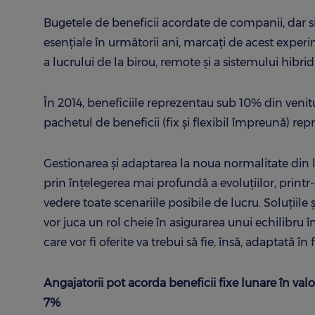
Bugetele de beneficii acordate de companii, dar si 
esențiale în următorii ani, marcați de acest expe
a lucrului de la birou, remote și a sistemului hibrid
În 2014, beneficiile reprezentau sub 10% din venit
pachetul de beneficii (fix și flexibil împreună) re
Gestionarea și adaptarea la noua normalitate din l
prin înţelegerea mai profundă a evoluţiilor, printr-
vedere toate scenariile posibile de lucru. Soluțiile ș
vor juca un rol cheie în asigurarea unui echilibru î
care vor fi oferite va trebui să fie, însă, adaptată î
Angajatorii pot acorda beneficii fixe lunare în valo
7%