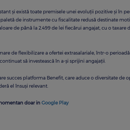
tant și există toate premisele unei evoluții pozitive și în p
aletă de instrumente cu fiscalitate redusă destinate motiv
aloare de până la 2.499 de lei fiecărui angajat, cu o taxare 
e de flexibilizare a ofertei extrasalariale, într-o perioadă 
ntinuat să investească în a-și sprijini angajații.
a are succes platforma Benefit, care aduce o diversitate de o
eră el însuşi relevant.
a momentan doar in
Google Play