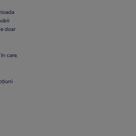
erioada
ării
de doar
în care,
pţiuni