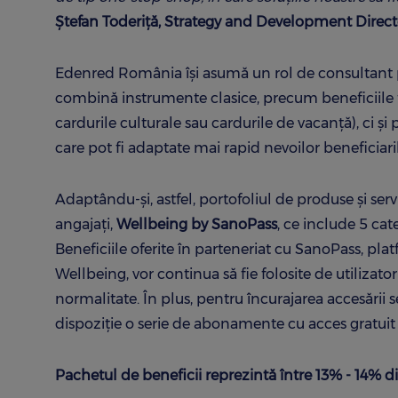
Ştefan Toderiţă, Strategy and Development Direct
Edenred România își asumă un rol de consultant p
combină instrumente clasice, precum beneficiile f
cardurile culturale sau cardurile de vacanţă), ci şi 
care pot fi adaptate mai rapid nevoilor beneficiaril
Adaptându-și, astfel, portofoliul de produse și ser
angajați,
Wellbeing by SanoPass
, ce include 5 cat
Beneficiile oferite în parteneriat cu SanoPass, plat
Wellbeing, vor continua să fie folosite de utilizator
normalitate. În plus, pentru încurajarea accesării 
dispoziție o serie de abonamente cu acces gratuit la
Pachetul de beneficii reprezintă între 13% - 14% di