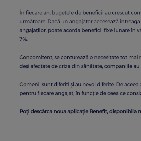
În fiecare an, bugetele de beneficii au crescut cons
următoare. Dacă un angajator accesează întreaga p
angajaților, poate acorda beneficii fixe lunare în v
7%.
Concomitent, se conturează o necesitate tot mai mar
deși afectate de criza din sănătate, companiile au co
Oamenii sunt diferiti şi au nevoi diferite. De acee
pentru fiecare angajat, în funcţie de ceea ce consid
Poți descărca noua aplicație Benefit, disponibil