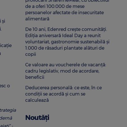
provocării ShareTheMeal, cu obiectivul
de a oferi 100.000 de mese
persoanelor afectate de insecuritate
alimentară
 și
i.
De 10 ani, Edenred crește comunități.
Ediția aniversară Ideal Day a reunit
voluntariat, gastronomie sustenabilă și
icație
1.000 de răsaduri plantate alături de
u
copii
Ce valoare au voucherele de vacanță:
cadru legislativ, mod de acordare,
beneficii
esc o
Deducerea personală: ce este, în ce
condiții se acordă și cum se
calculează
trategia
Noutăți
odernă
jati” -