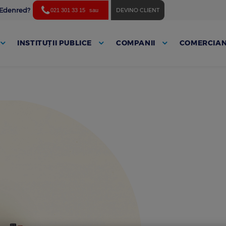
ă Edenred?
DEVINO CLIENT
021 301 33 15
sau
INSTITUȚII PUBLICE
COMPANII
COMERCIAN