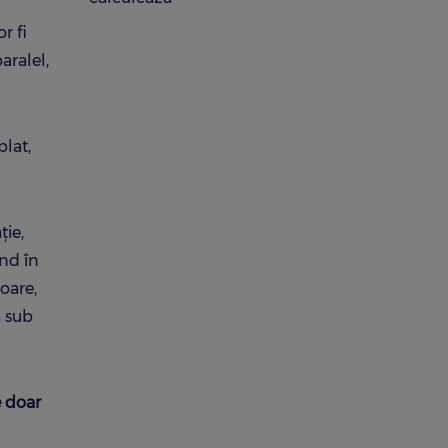
r fi
aralel,
blat,
ție,
ând în
toare,
a sub
e doar