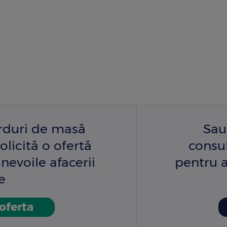
arduri de masă
Sau
olicită o ofertă
consu
nevoile afacerii
pentru a
e
 oferta