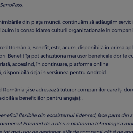
 SanoPass.
himbările din piața muncii, continuăm să adăugăm servicii
ntribuim la consolidarea culturii organizaționale în compani
nred România, Benefit, este, acum, disponibilă în prima apl
rii Benefit își pot achiziționa mai ușor beneficiile dorite c
ariată, accesând, în continuare, platforma online
ă, disponibilă deja în versiunea pentru Android.
d România și se adresează tuturor companiilor care își dor
xibilă a beneficiilor pentru angajați.
beneficii flexibile din ecosistemul Edenred, face parte din s
e în demersul Edenred de a oferi o platformă tehnologică m
e tot mai uşor de gestionat, atât de companii, cât și de anga