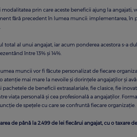
modalitatea prin care aceste beneficii ajung la angajati, vo
riment fără precedent în lumea muncii: implementarea, în p
.
ul total al unui angajat, iar acum ponderea acestora s-a du
prezentând între 13% și 14%.
umea muncii vor fi făcute personalizat de fiecare organiza
o atenție mai mare la nevoile şi dorinţele angajaților și av
i pachetele de beneficii extrasalariale, fie clasice, fie inova
ntre viața personală și cea profesională a angajaților. Form
n funcție de spețele cu care se confruntă fiecare organizație.
area de până la 2.499 de lei fiecărui angajat, cu o taxare d