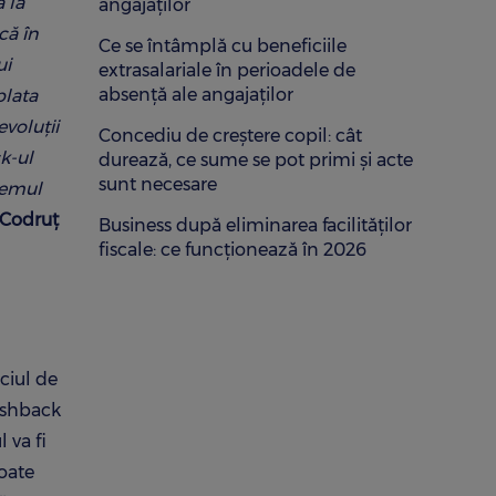
ă la
angajaților
că în
Ce se întâmplă cu beneficiile
ui
extrasalariale în perioadele de
absență ale angajaților
plata
evoluții
Concediu de creștere copil: cât
k-ul
durează, ce sume se pot primi și acte
sunt necesare
temul
Codruț
Business după eliminarea facilităților
fiscale: ce funcționează în 2026
ciul de
ashback
 va fi
toate