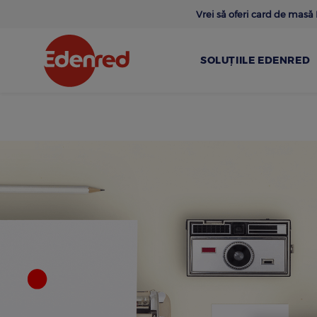
Skip
Vrei să oferi card de mas
to
main
content
SOLUȚIILE EDENRED