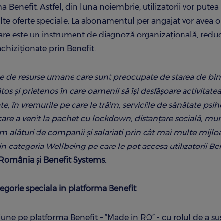
 Benefit. Astfel, din luna noiembrie, utilizatorii vor putea
ulte oferte speciale. La abonamentul per angajat vor avea o
 care este un instrument de diagnoză organizațională, redu
 achiziționate prin Benefit.
le de resurse umane care sunt preocupate de starea de bin
 și prietenos în care oamenii să își desfășoare activitatea
te, în vremurile pe care le trăim, serviciile de sănătate psi
are a venit la pachet cu lockdown, distanțare socială, mu
im alături de companii și salariati prin cât mai multe mijloa
 categoria Wellbeing pe care le pot accesa utilizatorii Be
 România şi Benefit Systems.
egorie speciala in platforma Benefit
ne pe platforma Benefit – ”Made in RO” - cu rolul de a su