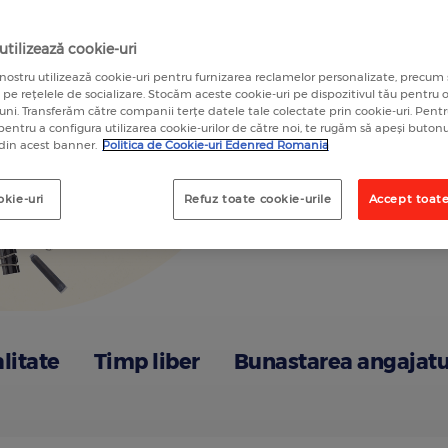
A
tilizează cookie-uri
nostru utilizează cookie-uri pentru furnizarea reclamelor personalizate, precum 
a pe rețelele de socializare. Stocăm aceste cookie-uri pe dispozitivul tău pentru
luni. Transferăm către companii terțe datele tale colectate prin cookie-uri. Pen
 pentru a configura utilizarea cookie-urilor de către noi, te rugăm să apeși butonu
 din acest banner.
Politica de Cookie-uri Edenred Romania
okie-uri
Refuz toate cookie-urile
Accept toate
alitate
Timp liber
Bunastarea angajatu