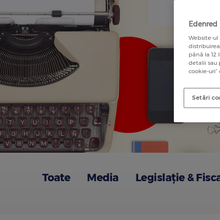
Edenred u
Website-ul 
distribuire
până la 12 
detalii sau
cookie-uri”
Setări co
Toate
Media
Legislație & Fisc