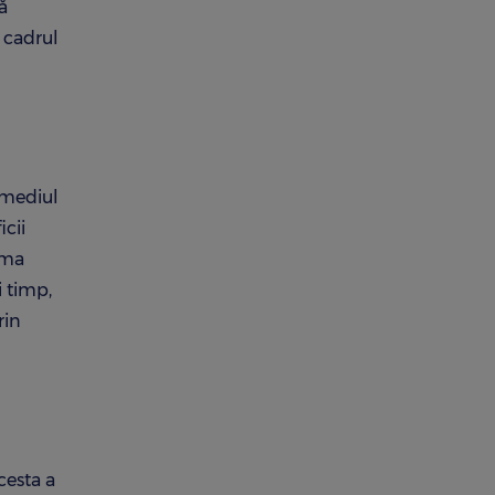
ă
 cadrul
rmediul
cii
rma
i timp,
rin
cesta a