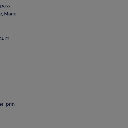
pass,
e, Marie
recum
ri prin