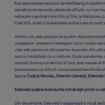
fost dezvoltarea secțiunii de Wellbeing în platforma
beneficia de serviciile oferite de ATLAS, cu mai m
reducere cuprinsă între 10% și 15%, la Wellscore,
fi de 10%, la fel și la ședințele online care nu sunt
Pentru noi, este esențial să ajutăm departamente
angajaților, deoarece înțelegem că un mediu sănătos
vital atât pentru ei cât și pentru business. Din păca
sunt o necesitate, nu o opțiune. După pandemie, c
remote, burnout și demisii în lanț, este nevoie să f
parteneriatul cu ATLAS completează beneficiile din
spune
Codruț Nicolau, Director General, Edenred
Edenred susține brandurile românești printr-o cat
Din decembrie, Edenred inaugurează o nouă secțiu