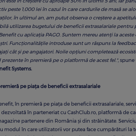
ori este în creștere cu aproape 50% în ultimii 5 ani, iar pân
tiv peste 1,000 lei în cazul în care cardurile de masă se alo
aților, în ultimul an, am putut observa o creștere a apetitul
ibilă utilizarea bugetului de beneficii extrasalariale pentru 
mei Benefit cu aplicația PAGO. Suntem mereu atenți la aceste 
tri. Funcționalitățile introduse sunt un răspuns la feedbac
jați cât și pe angajatori. Noile opțiuni completează ecosis
nd prezente în premieră pe o platformă de acest fel."
, spune
nefit Systems.
remieră pe piața de beneficii extrasalariale
fit, în premieră pe piața de beneficii extrasalariale, servi
 dezvoltată în parteneriat cu CashClub.ro, platformă de c
gazine partenere din România și din străinătate. Serviciul
 modul în care utilizatorii vor putea face cumpărături la 