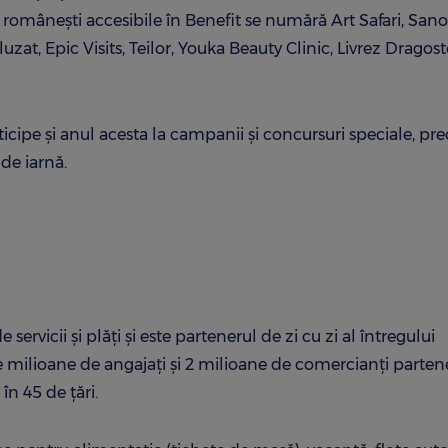
e românești accesibile în Benefit se numără Art Safari, Sano
zat, Epic Visits, Teilor, Youka Beauty Clinic, Livrez Dragost
rticipe și anul acesta la campanii și concursuri speciale, p
 de iarnă.
ervicii şi plăţi şi este partenerul de zi cu zi al întregului
 milioane de angajaţi şi 2 milioane de comercianţi partene
în 45 de ţări.