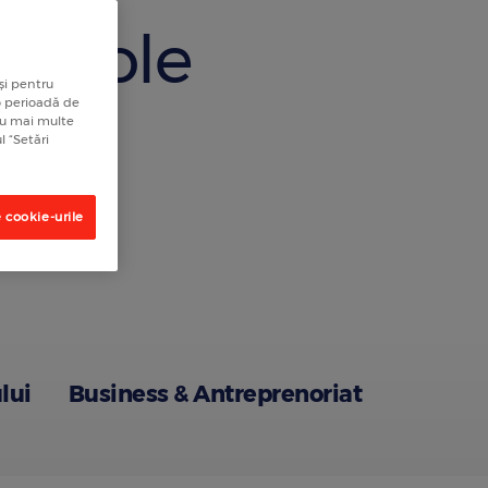
rticole
și pentru
 o perioadă de
tru mai multe
l “Setări
 cookie-urile
lui
Business & Antreprenoriat