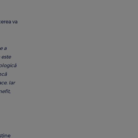
cerea va
e a
 este
hologică
ncă
ce. Iar
nefit
,
sține