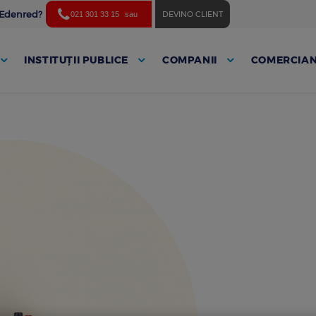
ă Edenred?
DEVINO CLIENT
021 301 33 15
sau
INSTITUȚII PUBLICE
COMPANII
COMERCIAN