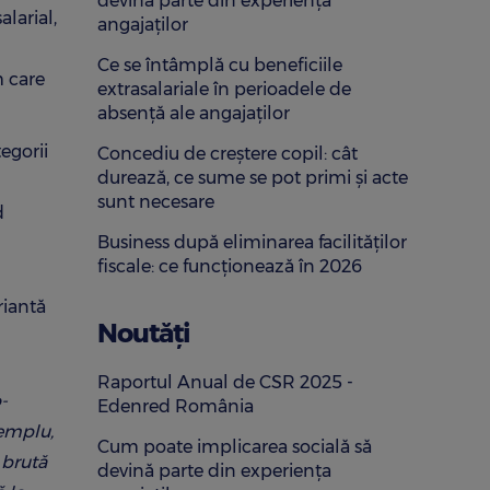
devină parte din experiența
alarial,
angajaților
Ce se întâmplă cu beneficiile
m care
extrasalariale în perioadele de
absență ale angajaților
egorii
Concediu de creștere copil: cât
durează, ce sume se pot primi și acte
sunt necesare
d
Business după eliminarea facilităților
fiscale: ce funcționează în 2026
riantă
Noutăți
Raportul Anual de CSR 2025 -
-
Edenred România
xemplu,
Cum poate implicarea socială să
 brută
devină parte din experiența