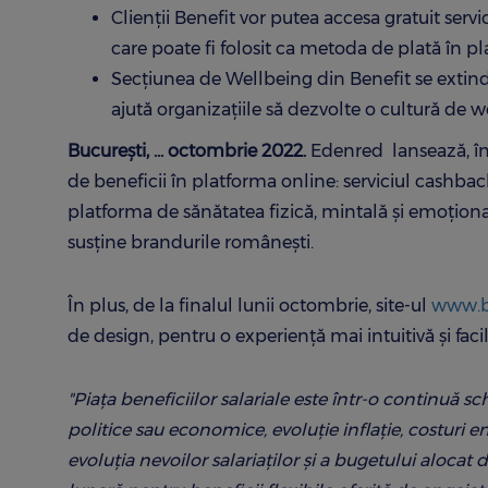
Clienții Benefit vor putea accesa gratuit servi
care poate fi folosit ca metoda de plată în p
Secțiunea de Wellbeing din Benefit se extind
ajută organizațiile să dezvolte o cultură de w
București, ... octombrie 2022.
Edenred lansează, în 
de beneficii în platforma online: serviciul cashback
platforma de sănătatea fizică, mintală și emoțion
susține brandurile românești.
În plus, de la finalul lunii octombrie, site-ul
www.
de design, pentru o experiență mai intuitivă și facil
"Piața beneficiilor salariale este într-o continuă 
politice sau economice, evoluție inflație, costuri 
evoluția nevoilor salariaților și a bugetului aloca