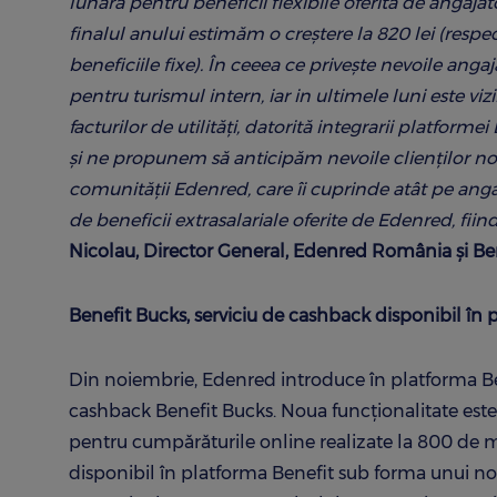
lunară pentru beneficii flexibile oferită de angajat
finalul anului estimăm o creștere la 820 lei (respec
beneficiile fixe). În ceeea ce privește nevoile angaj
pentru turismul intern, iar in ultimele luni este viz
facturilor de utilități, datorită integrarii platfor
și ne propunem să anticipăm nevoile clienților noș
comunității Edenred, care îi cuprinde atât pe anga
de beneficii extrasalariale oferite de Edenred, fii
Nicolau, Director General, Edenred România şi Be
Benefit Bucks, serviciu de cashback disponibil în p
Din noiembrie, Edenred introduce în platforma Bene
cashback Benefit Bucks. Noua funcționalitate este
pentru cumpărăturile online realizate la 800 de ma
disponibil în platforma Benefit sub forma unui nou