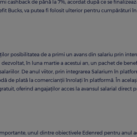
imi cashback de până la 7%, acordat după ce se finalizeaz
it Bucks, va putea fi folosit ulterior pentru cumpărături în
ilor posibilitatea de a primi un avans din salariu prin inte
dezvoltat, în luna martie a acestui an, un pachet de benefi
lariilor. De anul viitor, prin integrarea Salarium în platfo
odă de plată la comercianții înrolați în platformă. În acelaș
gratuit, oferind angajaților acces la avansul salarial direct p
e importante, unul dintre obiectivele Edenred pentru anul a