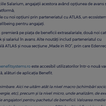
ciile Salarium, angajații acestora având opțiunea de avans s
latformă;
e cu noi opțiuni prin parteneriatul cu ATLAS, un ecosiste
ellbeing pentru angajați.
premieră pe piața de beneficii extrasalariale, două noi cat
 și salariul în avans. Alte noutăți includ parteneriatul cu
ală ATLAS și noua secțiune „Made in RO”, prin care Edenre
benefitsystems.ro
este accesibil utilizatorilor într-o nouă va
ă, alături de aplicația Benefit.
schimbare. Aici ne uităm atât la nivel macro (schimbări socio
energie, etc), precum și la nivel micro, unde analizăm, de e
t de angajatori pentru pachetul de beneficii. Valoarea medie