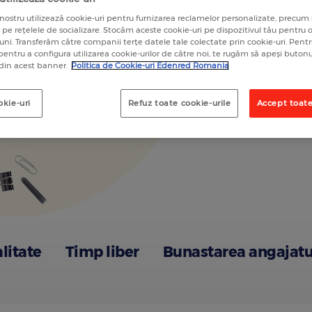
A
nostru utilizează cookie-uri pentru furnizarea reclamelor personalizate, precum 
a pe rețelele de socializare. Stocăm aceste cookie-uri pe dispozitivul tău pentru
luni. Transferăm către companii terțe datele tale colectate prin cookie-uri. Pen
 pentru a configura utilizarea cookie-urilor de către noi, te rugăm să apeși butonu
 din acest banner.
Politica de Cookie-uri Edenred Romania
okie-uri
Refuz toate cookie-urile
Accept toate
alitate
Timp liber
Bunastarea angajatu