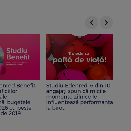
enred Benefit:
Studiu Edenred: 6 din 10
Prân
ficiilor
angajați spun că micile
de d
iale
momente zilnice le
în u
ză: bugetele
influenţează performanţa
Eden
026 cu peste
la birou
Româ
 de 2019
plat
Bine