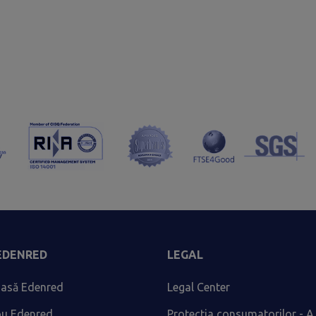
 EDENRED
LEGAL
asă Edenred
Legal Center
ou Edenred
Protectia consumatorilor - A.