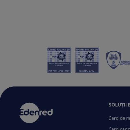
SOLUȚII
Card de m
Card cad