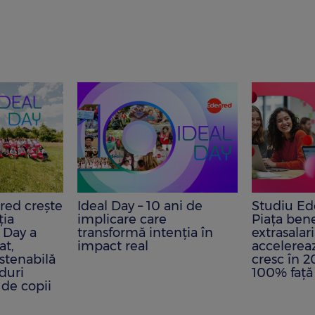
red crește
Ideal Day – 10 ani de
Studiu Ed
ția
implicare care
Piaţa bene
l Day a
transformă intenția în
extrasalar
at,
impact real
accelerea
stenabilă
cresc în 2
duri
100% faţă
 de copii