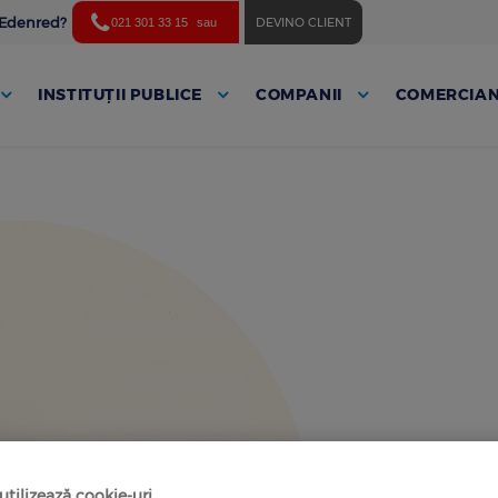
ă Edenred?
DEVINO CLIENT
021 301 33 15
sau
INSTITUȚII PUBLICE
COMPANII
COMERCIAN
tilizează cookie-uri