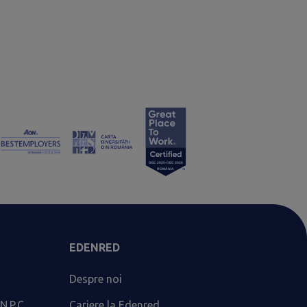
EDENRED
Despre noi
N.P.C.
Cariere la Edenred