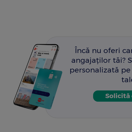
Încă nu oferi c
angajaților tăi? S
personalizată pe 
tal
Solicită