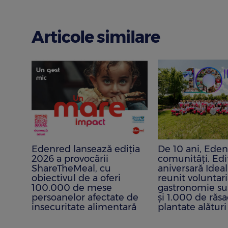
Articole similare
ma
Edenred lansează ediția
De 10 ani, Eden
2026 a provocării
comunități. Edi
ShareTheMeal, cu
aniversară Idea
obiectivul de a oferi
reunit voluntari
ia a
100.000 de mese
gastronomie su
ele
persoanelor afectate de
și 1.000 de răsa
ori
insecuritate alimentară
plantate alături