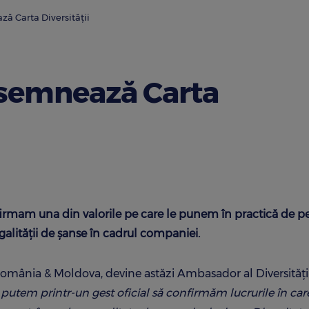
 Carta Diversității
semnează Carta
nfirmam una din valorile pe care le punem în practică de p
 egalității de șanse în cadrul companiei.
mânia & Moldova, devine astăzi Ambasador al Diversității
utem printr-un gest oficial să confirmăm lucrurile în car