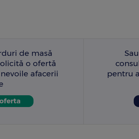
arduri de masă
Sau
olicită o ofertă
consu
nevoile afacerii
pentru a
e
 oferta