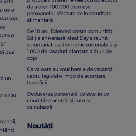
provocării ShareTheMeal, cu obiectivul
a este
de a oferi 100.000 de mese
ea de a
persoanelor afectate de insecuritate
ru toți.
alimentară
tea
De 10 ani, Edenred crește comunități.
putere,
Ediția aniversară Ideal Day a reunit
ii
voluntariat, gastronomie sustenabilă și
1.000 de răsaduri plantate alături de
ață mai
copii
Ce valoare au voucherele de vacanță:
cadru legislativ, mod de acordare,
ză un
beneficii
Deducerea personală: ce este, în ce
are sau
condiții se acordă și cum se
calculează
mpanii,
Noutăți
zentând