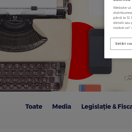
Website-ul 
distribuire
până la 12 
detalii sau
cookie-uri”
Setări co
Toate
Media
Legislație & Fisc