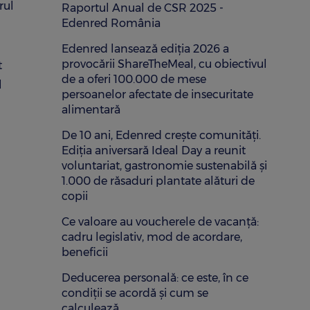
rul
Raportul Anual de CSR 2025 -
Edenred România
Edenred lansează ediția 2026 a
provocării ShareTheMeal, cu obiectivul
t
de a oferi 100.000 de mese
l
persoanelor afectate de insecuritate
alimentară
De 10 ani, Edenred crește comunități.
Ediția aniversară Ideal Day a reunit
voluntariat, gastronomie sustenabilă și
1.000 de răsaduri plantate alături de
copii
Ce valoare au voucherele de vacanță:
cadru legislativ, mod de acordare,
beneficii
Deducerea personală: ce este, în ce
condiții se acordă și cum se
calculează