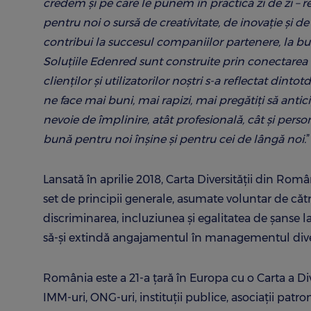
credem și pe care le punem în practică zi de zi – re
pentru noi o sursă de creativitate, de inovație și d
contribui la succesul companiilor partenere, la bună
Soluțiile Edenred sunt construite prin conectarea 
clienților și utilizatorilor noștri s-a reflectat din
ne face mai buni, mai rapizi, mai pregătiți să anti
nevoie de împlinire, atât profesională, cât și perso
bună pentru noi înșine și pentru cei de lângă noi.
”
Lansată în aprilie 2018, Carta Diversității din Ro
set de principii generale, asumate voluntar de că
discriminarea, incluziunea și egalitatea de șanse 
să-și extindă angajamentul în managementul diversit
România este a 21-a ţară în Europa cu o Carta a D
IMM-uri, ONG-uri, instituții publice, asociații patro