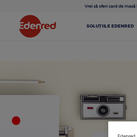
Skip
Vrei să oferi card de mas
to
main
content
SOLUȚIILE EDENRED
Edenred u