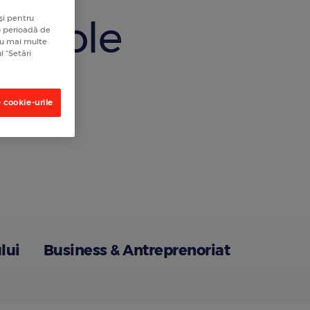
rticole
și pentru
 o perioadă de
tru mai multe
l “Setări
 cookie-urile
lui
Business & Antreprenoriat