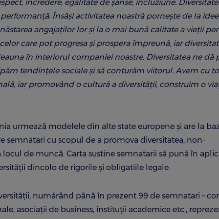
spect, încredere, egalitate de șanse, incluziune. Diversitate
e performanță. Însăși activitatea noastră pornește de la ide
starea angajaților lor și la o mai bună calitate a vieții pent
celor care pot progresa și prospera împreună, iar diversita
totdeauna în interiorul companiei noastre. Diversitatea ne dă 
cipăm tendințele sociale și să conturăm viitorul. Avem cu toț
nală, iar promovând o cultură a diversității, construim o vi
mânia urmează modelele din alte state europene și are la ba
tre semnatari cu scopul de a promova diversitatea, non-
la locul de muncă. Carta sustine semnatarii să pună în aplic
ății dincolo de rigorile și obligatiile legale.
iversităţii, numărând până în prezent 99 de semnatari – co
nale, asociații de business, instituții academice etc., repre