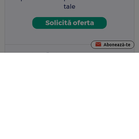
tale
Solicită oferta
Abonează-te
Sau discută direct cu un consultant
financiar Edenred pentru a primi
mai rapid o ofertă personalizată.
Contactează-ne