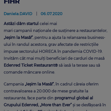
FIHR
Daniela.DAVID
06.07.2020
Astăzi dăm startul
celei mai
mari campanii naționale de susținere a restaurantelor,
„Ieșim la Masă!”
, pentru a ajuta la relansarea business-
ului în randul acestora, grav afectate de restricțiile
impuse sectorului HORECA în pandemia COVID-19.
Invităm cât mai mulți beneficiari de carduri de masă
Edenred Ticket Restaurant®
să iasă la terase sau să
comande mâncare online.
Campania
„Ieșim la Masă!”
, în cadrul căreia oferim
contravaloarea a 20.000 de mese gratuite la
restaurante, face parte din
programul global al
Grupului Edenred, „More than Ever”
și se desfășoară în