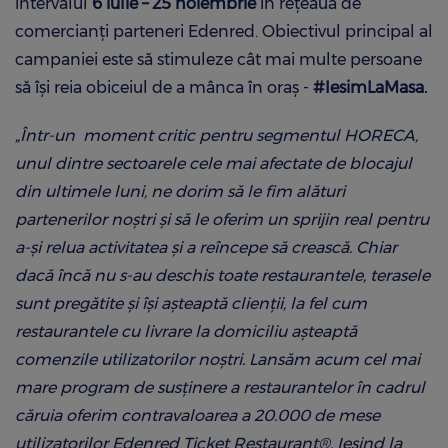
intervalul
6 iulie – 25 noiembrie
în rețeaua de
comercianți parteneri Edenred. Obiectivul principal al
campaniei este să stimuleze cât mai multe persoane
să își reia obiceiul de a mânca în oraș -
#IesimLaMasa.
„Într-un moment critic pentru segmentul HORECA,
unul dintre sectoarele cele mai afectate de blocajul
din ultimele luni, ne dorim să le fim alături
partenerilor noștri și să le oferim un sprijin real pentru
a-și relua activitatea și a reîncepe să crească. Chiar
dacă încă nu s-au deschis toate restaurantele, terasele
sunt pregătite și își așteaptă clienții, la fel cum
restaurantele cu livrare la domiciliu așteaptă
comenzile utilizatorilor noștri. Lansăm acum cel mai
mare program de susținere a restaurantelor în cadrul
căruia oferim contravaloarea a 20.000 de mese
utilizatorilor Edenred Ticket Restaurant®. Ieșind la