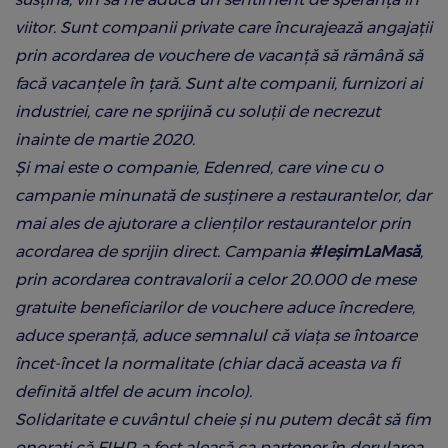
viitor. Sunt companii private care încurajează angajații
prin acordarea de vouchere de vacanță să rămână să
facă vacanțele în țară. Sunt alte companii, furnizori ai
industriei, care ne sprijină cu soluții de necrezut
inainte de martie 2020.
Și mai este o companie, Edenred, care vine cu o
campanie minunată de susținere a restaurantelor, dar
mai ales de ajutorare a clienților restaurantelor prin
acordarea de sprijin direct. Campania
#IeșimLaMasă
,
prin acordarea contravalorii a celor 20.000 de mese
gratuite beneficiarilor de vouchere aduce încredere,
aduce speranță, aduce semnalul că viața se întoarce
încet-încet la normalitate (chiar dacă aceasta va fi
definită altfel de acum incolo).
Solidaritate e cuvântul cheie și nu putem decât să fim
onorați că FIHR a fost aleasă ca partener în derularea