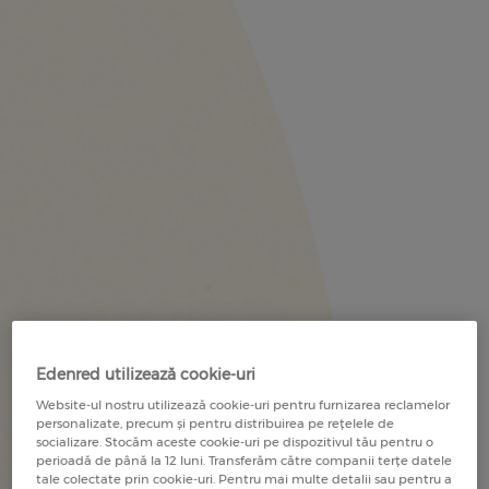
RECOMANDĂ O COMPANIE
RECOMANDĂ UN COMERCIANT
RECOMANDĂ UN COMERCIANT
Edenred utilizează cookie-uri
Website-ul nostru utilizează cookie-uri pentru furnizarea reclamelor
personalizate, precum și pentru distribuirea pe rețelele de
socializare. Stocăm aceste cookie-uri pe dispozitivul tău pentru o
perioadă de până la 12 luni. Transferăm către companii terțe datele
tale colectate prin cookie-uri. Pentru mai multe detalii sau pentru a