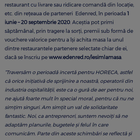
restaurant cu livrare sau ridicare comandă din locație,
etc. din rețeaua de parteneri Edenred, în perioada
1
iunie – 20 septembrie 2020
. Aceștia pot primi
săptămânal, prin tragere la sorți, premii sub formă de
vouchere valorice pentru a își achita masa la unul
dintre restaurantele partenere selectate chiar de ei,
dacă se înscriu pe
www.edenred.ro/iesimlamasa
.
“Traversăm o perioadă incertă pentru HORECA, astfel
că orice inițiativă de sprijinire a noastră, operatorii din
industria ospitalității, este ca o gură de aer pentru noi,
ne ajută foarte mult în special moral, pentru că nu ne
simțim singuri. Am simțit un val de solidaritate
fantastic. Noi, ca antreprenori, suntem nevoiți să ne
adaptăm planurile, bugetele și felul în care
comunicăm. Parte din aceste schimbări se reflectă și