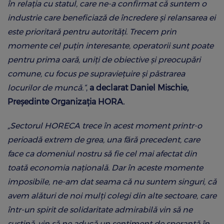
în relația cu statul, care ne-a confirmat că suntem o
industrie care beneficiază de încredere și relansarea ei
este prioritară pentru autorități. Trecem prin
momente cel puțin interesante, operatorii sunt poate
pentru prima oară, uniți de obiective și preocupări
comune, cu focus pe supraviețuire și păstrarea
locurilor de muncă.“
,
a declarat Daniel Mischie,
Președinte Organizația HORA.
„Sectorul HORECA trece în acest moment printr-o
perioadă extrem de grea, una fără precedent, care
face ca domeniul nostru să fie cel mai afectat din
toată economia națională. Dar în aceste momente
imposibile, ne-am dat seama că nu suntem singuri, că
avem alături de noi mulți colegi din alte sectoare, care
într-un spirit de solidaritate admirabilă vin să ne
susțină, vin să ne aducă un sentiment de speranță în