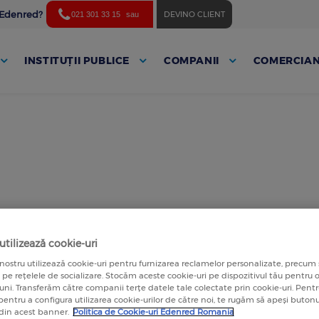
ă Edenred?
DEVINO CLIENT
021 301 33 15
sau
INSTITUȚII PUBLICE
COMPANII
COMERCIAN
tilizează cookie-uri
nostru utilizează cookie-uri pentru furnizarea reclamelor personalizate, precum 
s
a pe rețelele de socializare. Stocăm aceste cookie-uri pe dispozitivul tău pentru
luni. Transferăm către companii terțe datele tale colectate prin cookie-uri. Pen
 pentru a configura utilizarea cookie-urilor de către noi, te rugăm să apeși butonu
 din acest banner.
Politica de Cookie-uri Edenred Romania