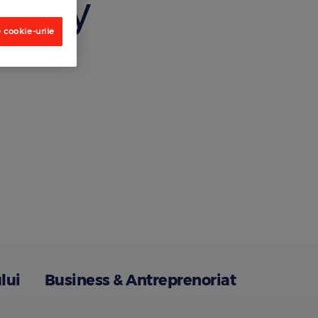
study
 cookie-urile
lui
Business & Antreprenoriat