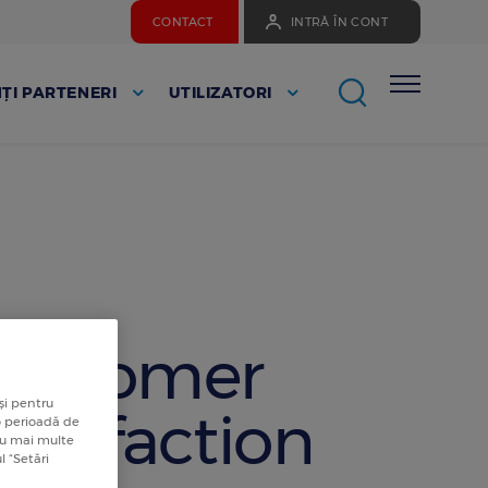
CONTACT
INTRĂ ÎN CONT
ȚI PARTENERI
UTILIZATORI
customer
și pentru
atisfaction
 o perioadă de
tru mai multe
l “Setări