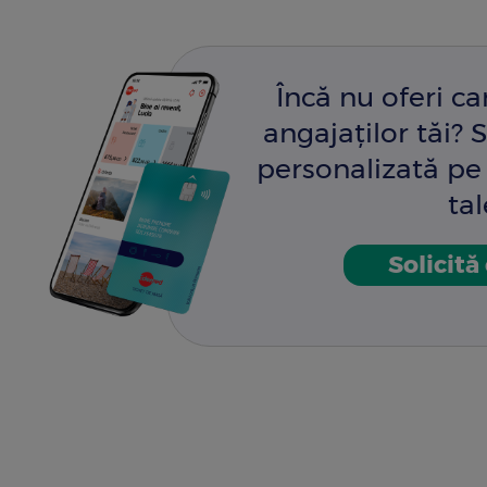
Încă nu oferi c
angajaților tăi? S
personalizată pe 
tal
Solicită