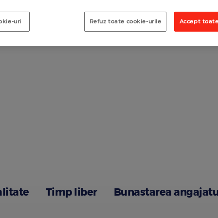
okie-uri
Refuz toate cookie-urile
Accept toate
alitate
Timp liber
Bunastarea angajatu