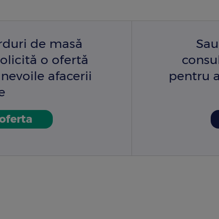
arduri de masă
Sau
olicită o ofertă
consu
nevoile afacerii
pentru a
e
 oferta