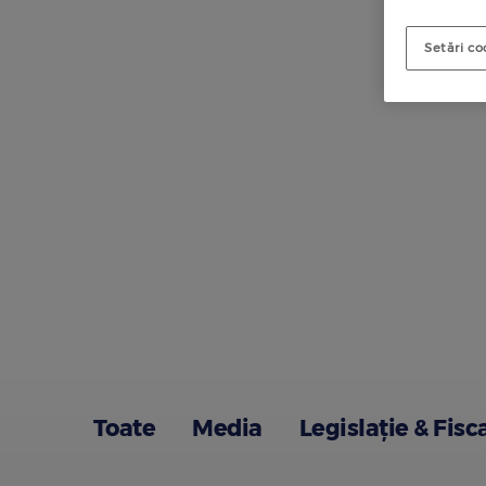
Setări co
Toate
Media
Legislație & Fisc