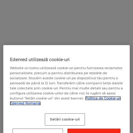
CARD COMBUSTIBIL UTA EDENRED
UNDE POT PLĂTI CU CARDURILE EDENRED
Edenred Benefit
EDENRED SOCIAL
Cariere
LEGISLAȚIE TICHETE ȘI CARDURI
Card combustibil pentru flote
Contact
HARTĂ COMERCIANȚI PARTENERI
EDENRED GRĂDINIȚĂ
SOLUȚII INSTITUȚII PUBLICE
OFERTE SPECIALE PARTENERI
EDENRED PROGRAM MESE CALDE
DOCUMENTE UTILE PENTRU COMERCIANȚI
Servicii pentru Companii și IMM
EDENRED GRĂDINIȚĂ
GLOVO
EDENRED SOCIAL PENTRU ALIMENTE
RECOMANDĂ O COMPANIE
EDENRED SOCIAL
Carduri Virtuale
FRESHFUL by eMAG
EDENRED SOCIAL PENTRU SPRIJIN
EDENRED SOCIAL PENTRU NOU-NĂSCUȚI
EDUCAȚIONAL
Platforma BIZTRO Club
RECOMANDĂ UN COMERCIANT
SEZAMO
EDENRED SOCIAL PENTRU ALIMENTE
EDENRED SOCIAL PENTRU NOU-NĂSCUȚI
Platforma de comenzi My Edenred
Edenred utilizează cookie-uri
EDENRED SOCIAL PENTRU MESE CALDE
CUM SĂ UTILIZEZI CARDURILE
Website-ul nostru utilizează cookie-uri pentru furnizarea reclamelor
personalizate, precum și pentru distribuirea pe rețelele de
LEGISLAȚIE TICHETE ȘI CARDURI
EDENRED SOCIAL PENTRU SPRIJIN
socializare. Stocăm aceste cookie-uri pe dispozitivul tău pentru o
APLICAȚIA MOBILĂ EDENRED
EDUCAȚIONAL
perioadă de până la 12 luni. Transferăm către companii terțe datele
DOCUMENTE UTILE ȘI CONTURI BANCARE
tale colectate prin cookie-uri. Pentru mai multe detalii sau pentru a
VOUCHERE DE VACANȚĂ INSTITUȚII PUBLICE
OUT FOR LUNCH
configura utilizarea cookie-urilor de către noi, te rugăm să apeși
butonul “Setări cookie-uri” din acest banner.
Politica de Cookie-uri
CALCULATOR ECONOMII
Edenred Romania
PLATFORMA ONLINE MYEDENRED
CALENDAR ZILE LUCRĂTOARE
FOOD - planuri sănătoase pe termen lung
Setări cookie-uri
HARTĂ COMERCIANȚI PARTENERI
RECOMANDĂ O COMPANIE