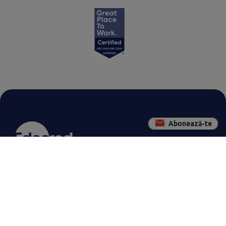
Abonează-te
Contactează-ne pentru a rezolva
împreună orice nelămurire
Contactează Edenred