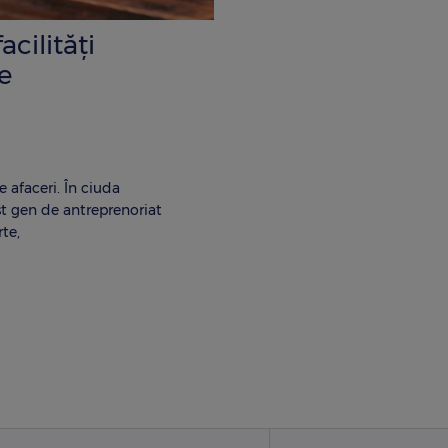
cilități
re
 afaceri. În ciuda
est gen de antreprenoriat
te,