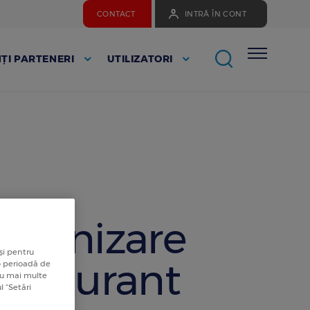
CONTACT
INTRĂ ÎN CONT
ȚI PARTENERI
UTILIZATORI
organizare
și pentru
restaurant
 o perioadă de
tru mai multe
l “Setări