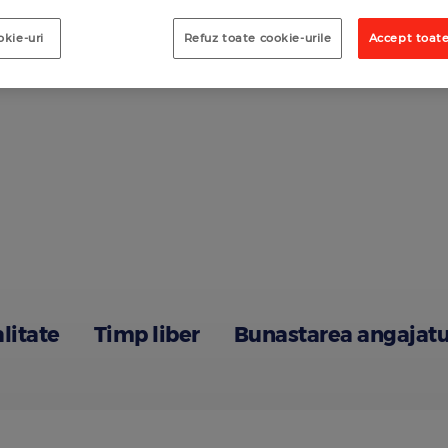
okie-uri
Refuz toate cookie-urile
Accept toate
alitate
Timp liber
Bunastarea angajatu