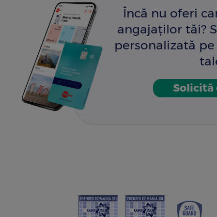
Încă nu oferi c
angajaților tăi? S
personalizată pe 
tal
Solicită