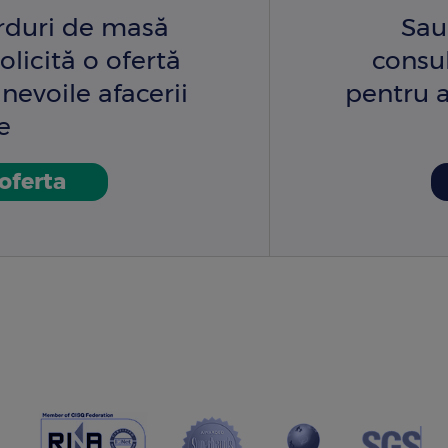
arduri de masă
Sau
olicită o ofertă
consu
nevoile afacerii
pentru a
e
 oferta