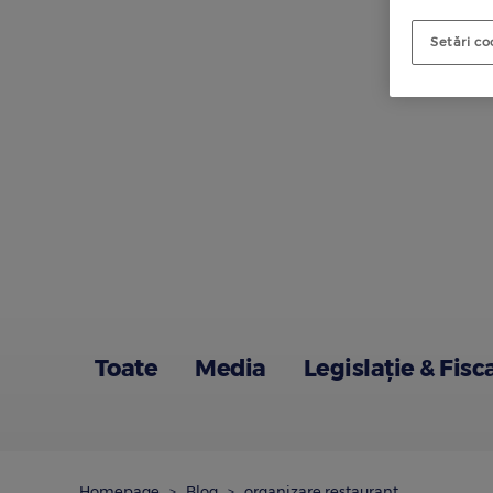
Setări co
Toate
Media
Legislație & Fisc
Homepage
Blog
organizare restaurant