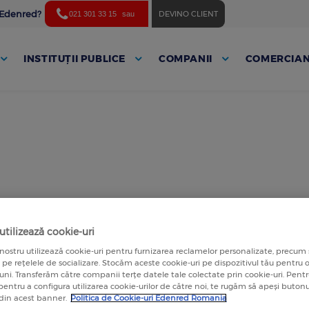
ă Edenred?
DEVINO CLIENT
021 301 33 15
sau
INSTITUȚII PUBLICE
COMPANII
COMERCIAN
tilizează cookie-uri
nostru utilizează cookie-uri pentru furnizarea reclamelor personalizate, precum 
a pe rețelele de socializare. Stocăm aceste cookie-uri pe dispozitivul tău pentru
luni. Transferăm către companii terțe datele tale colectate prin cookie-uri. Pen
 pentru a configura utilizarea cookie-urilor de către noi, te rugăm să apeși butonu
 din acest banner.
Politica de Cookie-uri Edenred Romania