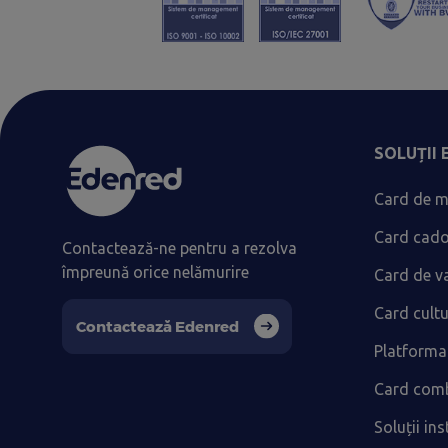
SOLUȚII
Card de m
Card cad
Contactează-ne pentru a rezolva
împreună orice nelămurire
Card de v
Card cult
Contactează Edenred
Platforma
Card comb
Soluții ins