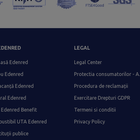
 EDENRED
LEGAL
asă Edenred
Legal Center
ou Edenred
Protectia consumatorilor - A.
acanță Edenred
Procedura de reclamații
ural Edenred
Exercitare Drepturi GDPR
 Edenred Benefit
Termeni si conditii
ustibil UTA Edenred
Privacy Policy
tituții publice