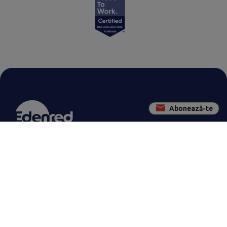
Abonează-te
Contactează-ne pentru a rezolva
împreună orice nelămurire
Contactează Edenred
SOLUȚII EDENRED