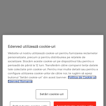
CARD COMBUSTIBIL UTA EDENRED
UNDE POT PLĂTI CU CARDURILE EDENRED
Edenred Benefit
EDENRED SOCIAL
Cariere
LEGISLAȚIE TICHETE ȘI CARDURI
Card combustibil pentru flote
Contact
HARTĂ COMERCIANȚI PARTENERI
EDENRED GRĂDINIȚĂ
SOLUȚII INSTITUȚII PUBLICE
OFERTE SPECIALE PARTENERI
EDENRED PROGRAM MESE CALDE
DOCUMENTE UTILE PENTRU COMERCIANȚI
Servicii pentru Companii și IMM
EDENRED GRĂDINIȚĂ
GLOVO
EDENRED SOCIAL PENTRU ALIMENTE
RECOMANDĂ O COMPANIE
EDENRED SOCIAL
Carduri Virtuale
FRESHFUL by eMAG
EDENRED SOCIAL PENTRU SPRIJIN
EDENRED SOCIAL PENTRU NOU-NĂSCUȚI
EDUCAȚIONAL
Platforma BIZTRO Club
RECOMANDĂ UN COMERCIANT
SEZAMO
EDENRED SOCIAL PENTRU ALIMENTE
Edenred utilizează cookie-uri
EDENRED SOCIAL PENTRU NOU-NĂSCUȚI
Platforma de comenzi My Edenred
Website-ul nostru utilizează cookie-uri pentru furnizarea reclamelor
EDENRED SOCIAL PENTRU MESE CALDE
CUM SĂ UTILIZEZI CARDURILE
personalizate, precum și pentru distribuirea pe rețelele de
LEGISLAȚIE TICHETE ȘI CARDURI
EDENRED SOCIAL PENTRU SPRIJIN
socializare. Stocăm aceste cookie-uri pe dispozitivul tău pentru o
APLICAȚIA MOBILĂ EDENRED
perioadă de până la 12 luni. Transferăm către companii terțe datele
EDUCAȚIONAL
DOCUMENTE UTILE ȘI CONTURI BANCARE
tale colectate prin cookie-uri. Pentru mai multe detalii sau pentru a
VOUCHERE DE VACANȚĂ INSTITUȚII PUBLICE
configura utilizarea cookie-urilor de către noi, te rugăm să apeși
OUT FOR LUNCH
butonul “Setări cookie-uri” din acest banner.
Politica de Cookie-uri
CALCULATOR ECONOMII
Edenred Romania
PLATFORMA ONLINE MYEDENRED
CALENDAR ZILE LUCRĂTOARE
Setări cookie-uri
FOOD - planuri sănătoase pe termen lung
HARTĂ COMERCIANȚI PARTENERI
RECOMANDĂ O COMPANIE