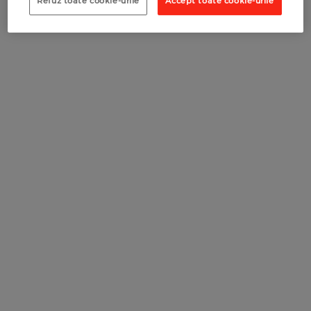
Refuz toate cookie-urile
Accept toate cookie-urile
RECOMANDĂ O COMPANIE
RECOMANDĂ UN COMERCIANT
RECOMANDĂ UN COMERCIANT