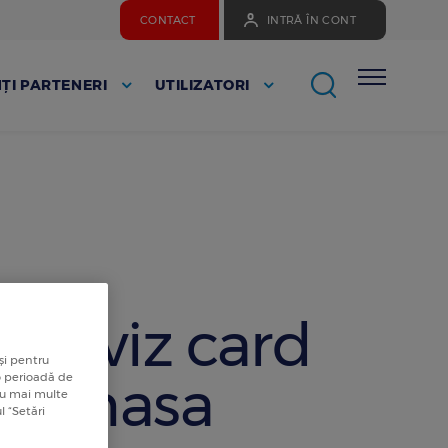
CONTACT
INTRĂ ÎN CONT
ȚI PARTENERI
UTILIZATORI
reaviz card
și pentru
de masa
 o perioadă de
tru mai multe
l “Setări