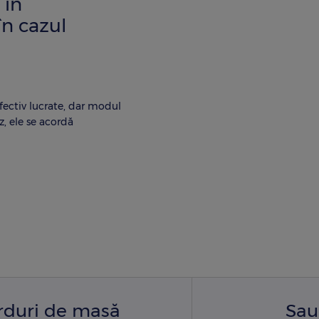
 în
în cazul
fectiv lucrate, dar modul
z, ele se acordă
arduri de masă
Sau