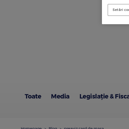
Setări co
Toate
Media
Legislație & Fisc
Homepage
Blog
preaviz card de masa