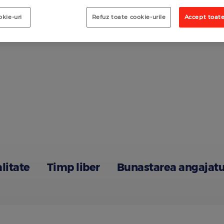
okie-uri
Refuz toate cookie-urile
Accept toate
alitate
Timp liber
Bunastarea angajatu