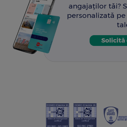
angajaților tăi? S
personalizată pe 
tal
Solicită