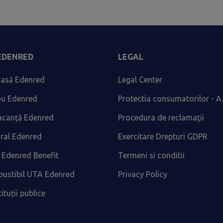
 EDENRED
LEGAL
asă Edenred
Legal Center
ou Edenred
Protectia consumatorilor - A.
acanță Edenred
Procedura de reclamații
ural Edenred
Exercitare Drepturi GDPR
 Edenred Benefit
Termeni si conditii
ustibil UTA Edenred
Privacy Policy
tituții publice