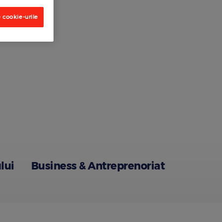
 cookie-urile
lui
Business & Antreprenoriat