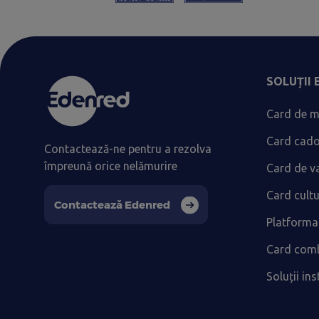
SOLUȚII
Card de m
Card cad
Contactează-ne pentru a rezolva
împreună orice nelămurire
Card de v
Card cult
Contactează Edenred
Platforma
Card comb
Soluții ins