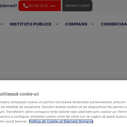
ă Edenred?
DEVINO CLIENT
021 301 33 15
sau
INSTITUȚII PUBLICE
COMPANII
COMERCIAN
p
tilizează cookie-uri
nostru utilizează cookie-uri pentru furnizarea reclamelor personalizate, precum 
a pe rețelele de socializare. Stocăm aceste cookie-uri pe dispozitivul tău pentru
luni. Transferăm către companii terțe datele tale colectate prin cookie-uri. Pen
 pentru a configura utilizarea cookie-urilor de către noi, te rugăm să apeși butonu
 din acest banner.
Politica de Cookie-uri Edenred Romania