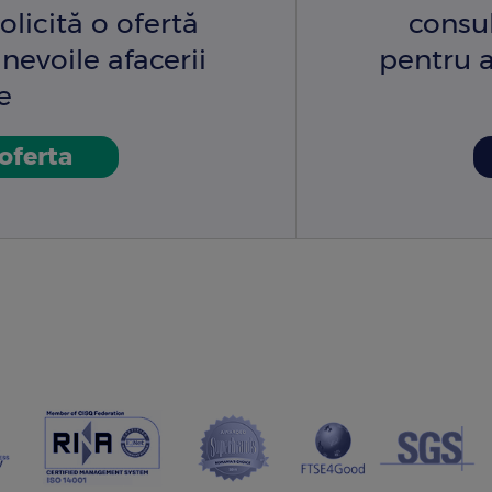
olicită o ofertă
consu
nevoile afacerii
pentru a
e
 oferta