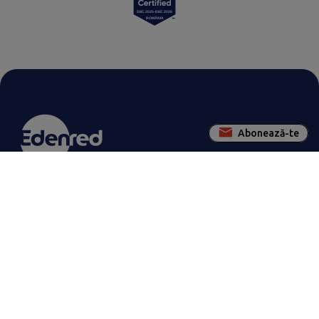
Abonează-te
Contactează-ne pentru a rezolva
împreună orice nelămurire
Contactează Edenred
SOLUȚII EDENRED