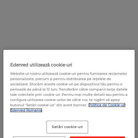
CARD COMBUSTIBIL UTA EDENRED
UNDE POT PLĂTI CU CARDURILE EDENRED
Edenred Benefit
EDENRED SOCIAL
Cariere
LEGISLAȚIE TICHETE ȘI CARDURI
Card combustibil pentru flote
Contact
HARTĂ COMERCIANȚI PARTENERI
EDENRED GRĂDINIȚĂ
SOLUȚII INSTITUȚII PUBLICE
OFERTE SPECIALE PARTENERI
EDENRED PROGRAM MESE CALDE
DOCUMENTE UTILE PENTRU COMERCIANȚI
Servicii pentru Companii și IMM
EDENRED GRĂDINIȚĂ
GLOVO
EDENRED SOCIAL PENTRU ALIMENTE
RECOMANDĂ O COMPANIE
EDENRED SOCIAL
Carduri Virtuale
FRESHFUL by eMAG
EDENRED SOCIAL PENTRU SPRIJIN
EDENRED SOCIAL PENTRU NOU-NĂSCUȚI
EDUCAȚIONAL
Platforma BIZTRO Club
RECOMANDĂ UN COMERCIANT
SEZAMO
EDENRED SOCIAL PENTRU ALIMENTE
EDENRED SOCIAL PENTRU NOU-NĂSCUȚI
Platforma de comenzi My Edenred
Edenred utilizează cookie-uri
EDENRED SOCIAL PENTRU MESE CALDE
CUM SĂ UTILIZEZI CARDURILE
Website-ul nostru utilizează cookie-uri pentru furnizarea reclamelor
LEGISLAȚIE TICHETE ȘI CARDURI
personalizate, precum și pentru distribuirea pe rețelele de
EDENRED SOCIAL PENTRU SPRIJIN
APLICAȚIA MOBILĂ EDENRED
socializare. Stocăm aceste cookie-uri pe dispozitivul tău pentru o
EDUCAȚIONAL
perioadă de până la 12 luni. Transferăm către companii terțe datele
DOCUMENTE UTILE ȘI CONTURI BANCARE
tale colectate prin cookie-uri. Pentru mai multe detalii sau pentru a
VOUCHERE DE VACANȚĂ INSTITUȚII PUBLICE
OUT FOR LUNCH
configura utilizarea cookie-urilor de către noi, te rugăm să apeși
CALCULATOR ECONOMII
butonul “Setări cookie-uri” din acest banner.
Politica de Cookie-uri
PLATFORMA ONLINE MYEDENRED
Edenred Romania
CALENDAR ZILE LUCRĂTOARE
FOOD - planuri sănătoase pe termen lung
Setări cookie-uri
HARTĂ COMERCIANȚI PARTENERI
RECOMANDĂ O COMPANIE