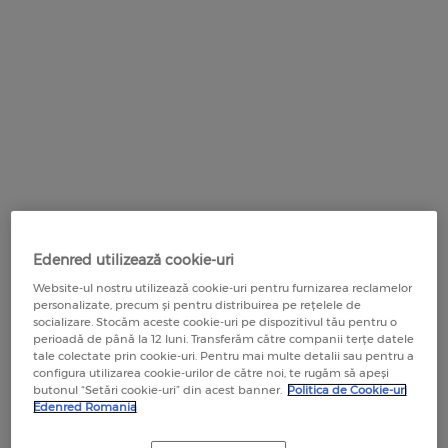
CARD COMBUSTIBIL UTA EDENRED
UNDE POT PLĂTI CU CARDURILE EDENRED
Edenred Benefit
EDENRED SOCIAL
Cariere
LEGISLAȚIE TICHETE ȘI CARDURI
Card combustibil pentru flote
Contact
HARTĂ COMERCIANȚI PARTENERI
EDENRED GRĂDINIȚĂ
SOLUȚII INSTITUȚII PUBLICE
OFERTE SPECIALE PARTENERI
EDENRED PROGRAM MESE CALDE
DOCUMENTE UTILE PENTRU COMERCIANȚI
Servicii pentru Companii și IMM
EDENRED GRĂDINIȚĂ
GLOVO
EDENRED SOCIAL PENTRU ALIMENTE
RECOMANDĂ O COMPANIE
EDENRED SOCIAL
Carduri Virtuale
FRESHFUL by eMAG
EDENRED SOCIAL PENTRU SPRIJIN
EDENRED SOCIAL PENTRU NOU-NĂSCUȚI
EDUCAȚIONAL
Platforma BIZTRO Club
RECOMANDĂ UN COMERCIANT
SEZAMO
EDENRED SOCIAL PENTRU ALIMENTE
EDENRED SOCIAL PENTRU NOU-NĂSCUȚI
Platforma de comenzi My Edenred
EDENRED SOCIAL PENTRU MESE CALDE
CUM SĂ UTILIZEZI CARDURILE
LEGISLAȚIE TICHETE ȘI CARDURI
Edenred utilizează cookie-uri
EDENRED SOCIAL PENTRU SPRIJIN
APLICAȚIA MOBILĂ EDENRED
EDUCAȚIONAL
Website-ul nostru utilizează cookie-uri pentru furnizarea reclamelor
DOCUMENTE UTILE ȘI CONTURI BANCARE
personalizate, precum și pentru distribuirea pe rețelele de
VOUCHERE DE VACANȚĂ INSTITUȚII PUBLICE
OUT FOR LUNCH
socializare. Stocăm aceste cookie-uri pe dispozitivul tău pentru o
CALCULATOR ECONOMII
perioadă de până la 12 luni. Transferăm către companii terțe datele
PLATFORMA ONLINE MYEDENRED
tale colectate prin cookie-uri. Pentru mai multe detalii sau pentru a
configura utilizarea cookie-urilor de către noi, te rugăm să apeși
CALENDAR ZILE LUCRĂTOARE
butonul “Setări cookie-uri” din acest banner.
Politica de Cookie-uri
FOOD - planuri sănătoase pe termen lung
Edenred Romania
HARTĂ COMERCIANȚI PARTENERI
RECOMANDĂ O COMPANIE