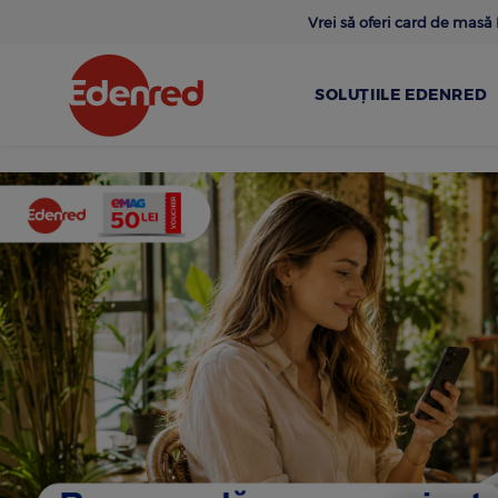
Skip
Vrei să oferi card de mas
to
main
content
SOLUȚIILE EDENRED