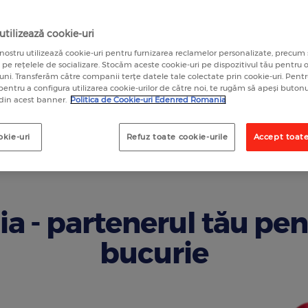
🎁
re
ang
oa
co
100
ang
co
tilizează cookie-uri
Pe
nostru utilizează cookie-uri pentru furnizarea reclamelor personalizate, precum 
a pe rețelele de socializare. Stocăm aceste cookie-uri pe dispozitivul tău pentru
luni. Transferăm către companii terțe datele tale colectate prin cookie-uri. Pen
 pentru a configura utilizarea cookie-urilor de către noi, te rugăm să apeși butonu
 din acest banner.
Politica de Cookie-uri Edenred Romania
okie-uri
Refuz toate cookie-urile
Accept toate
a - partenerul tău pe
bucurie