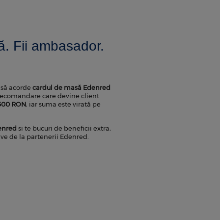
. Fii ambasador.
 să acorde
cardul de masă Edenred
 recomandare care devine client
i 500 RON
, iar suma este virată pe
denred
si te bucuri de beneficii extra,
ive de la partenerii Edenred.