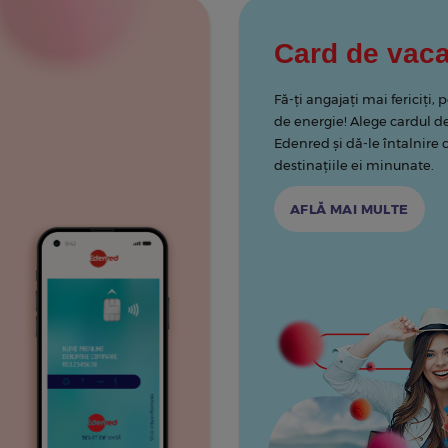
Card de vac
Fă-ți angajați mai fericiți, 
de energie! Alege cardul d
Edenred și dă-le întalnire
destinațiile ei minunate.
AFLĂ MAI MULTE