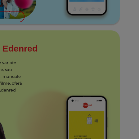
l Edenred
 variate:
e, sau
ţi, manuale
filme, oferă
 Edenred