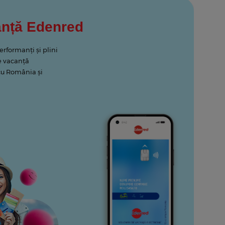
anță Edenred
performanți și plini
e vacanță
 cu România și