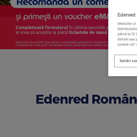
Edenred u
Website-ul 
distribuire
până la 12 
detalii sau
cookie-uri”
Setări co
Edenred Români