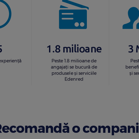
5
1.8 milioane
3 
experiență
Peste 1.8 milioane de
Pes
angajați se bucură de
benefi
produsele și serviciile
și s
Edenred
Recomandă o compani