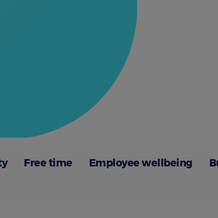
ty
Free time
Employee wellbeing
B