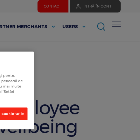
CONTACT
INTRĂ ÎN CONT
RTNER MERCHANTS
USERS
și pentru
 o perioadă de
tru mai multe
l “Setări
Employee
 cookie-urile
wellbeing