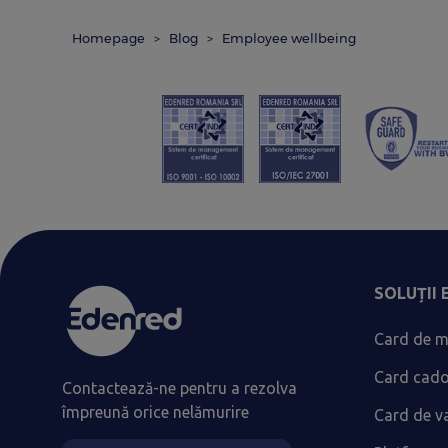
Homepage
Blog
Employee wellbeing
SOLUȚII
Card de m
Card cad
Contactează-ne pentru a rezolva
împreună orice nelămurire
Card de v