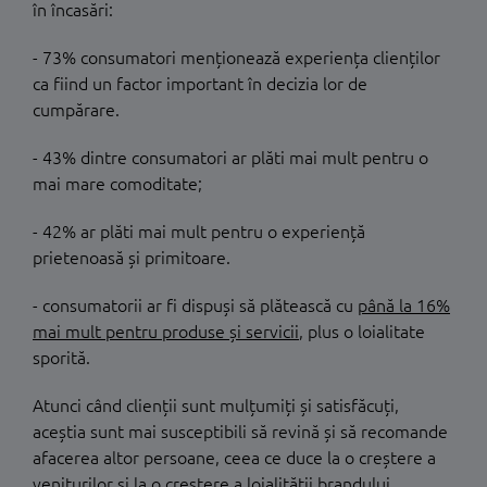
în încasări:
- 73% consumatori menționează experiența clienților
ca fiind un factor important în decizia lor de
cumpărare.
- 43% dintre consumatori ar plăti mai mult pentru o
mai mare comoditate;
- 42% ar plăti mai mult pentru o experiență
prietenoasă și primitoare.
- consumatorii ar fi dispuși să plătească cu
până la 16%
mai mult pentru produse și servicii
, plus o loialitate
sporită.
Atunci când clienții sunt mulțumiți și satisfăcuți,
aceștia sunt mai susceptibili să revină și să recomande
afacerea altor persoane, ceea ce duce la o creștere a
veniturilor și la o creștere a loialității brandului.