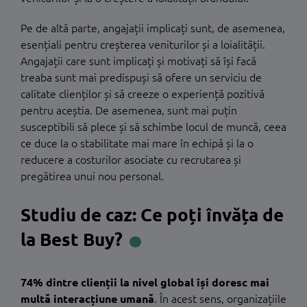
Pe de altă parte, angajații implicați sunt, de asemenea,
esențiali pentru creșterea veniturilor și a loialității.
Angajații care sunt implicați și motivați să își facă
treaba sunt mai predispuși să ofere un serviciu de
calitate clienților și să creeze o experiență pozitivă
pentru aceștia. De asemenea, sunt mai puțin
susceptibili să plece și să schimbe locul de muncă, ceea
ce duce la o stabilitate mai mare în echipă și la o
reducere a costurilor asociate cu recrutarea și
pregătirea unui nou personal.
Studiu de caz: Ce poți învăța de
la Best Buy?
74% dintre clienții la nivel global își doresc mai
multă interacțiune umană
. În acest sens, organizațiile