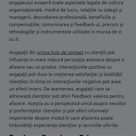
angajatului acoperă toate aspectele legate de cultura
organizațională, mediul de lucru, relațiile cu colegii și
managerii, dezvoltarea profesională, beneficiile și
compensațiile, comunicarea și feedback-ul, precum și
tehnologiile și instrumentele utilizate în munca de zi
cu zi.
Angajații din
prima linie de contact
cu cliențiii pot
influența în mare măsură percepția acestora despre o
afacere sau un produs. Interacțiunile pozitive cu
angajații pot duce la creșterea satisfacției și loialității
clienților, în timp ce interacțiunile negative pot avea
un efect invers. De asemenea, angajații care se
adresează clienților pot oferi feedback valoros pentru
afacere. Aceștia au o perspectivă unică asupra nevoilor
și preferințelor clienților și pot oferi informații
importante despre modul în care afacerea poate
îmbunătăți experiența clienților și serviciile oferite.