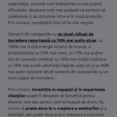
organizație, sarcinile sunt îndeplinite cu mai puțină
dificultate, deoarece este mai probabil ca oamenii să
colaboreze și să comunice între ei în mod productiv.
Prin urmare, rezultatele tind să fie mai reușite.
Oamenii din companiile cu
un nivel ridicat de
încredere raportează cu 74% mai puțin stres
, cu
106% mai multă energie la locul de muncă, o
productivitate cu 50% mai mare, cu 13% mai puține
zile de concediu medical, cu 76% mai multă implicare,
cu 29% mai multă satisfacție față de viața lor și cu 40%
mai puțin epuizare decât oamenii din companiile cu un
nivel scăzut de încredere.
Prin urmare,
investiția în angajați și în experiența
clienților
poate fi deosebit de benefică pentru
afacere, mai ales pentru cele la început de drum. Nu
numai că
poate duce la o creștere a veniturilor
și a
loialității, dar poate duce și la o reducere a costurilor