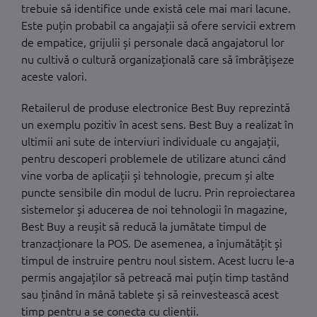
trebuie să identifice unde există cele mai mari lacune.
Este puțin probabil ca angajații să ofere servicii extrem
de empatice, grijulii și personale dacă angajatorul lor
nu cultivă o cultură organizațională care să îmbrățișeze
aceste valori.
Retailerul de produse electronice Best Buy reprezintă
un exemplu pozitiv în acest sens. Best Buy a realizat în
ultimii ani sute de interviuri individuale cu angajații,
pentru descoperi problemele de utilizare atunci când
vine vorba de aplicații și tehnologie, precum și alte
puncte sensibile din modul de lucru. Prin reproiectarea
sistemelor și aducerea de noi tehnologii în magazine,
Best Buy a reușit să reducă la jumătate timpul de
tranzacționare la POS. De asemenea, a înjumătățit și
timpul de instruire pentru noul sistem. Acest lucru le-a
permis angajaților să petreacă mai puțin timp tastând
sau ținând în mână tablete și să reinvestească acest
timp pentru a se conecta cu clienții.