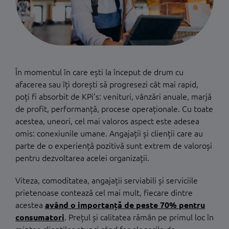
În momentul în care ești la început de drum cu
afacerea sau îți dorești să progresezi cât mai rapid,
poți fi absorbit de KPi’s: venituri, vânzări anuale, marjă
de profit, performanță, procese operaționale. Cu toate
acestea, uneori, cel mai valoros aspect este adesea
omis: conexiunile umane. Angajații și clienții care au
parte de o experiență pozitivă sunt extrem de valoroși
pentru dezvoltarea acelei organizații.
Viteza, comoditatea, angajații serviabili și serviciile
prietenoase contează cel mai mult, fiecare dintre
acestea
având o importanță de peste 70% pentru
consumatori
. Prețul și calitatea rămân pe primul loc în