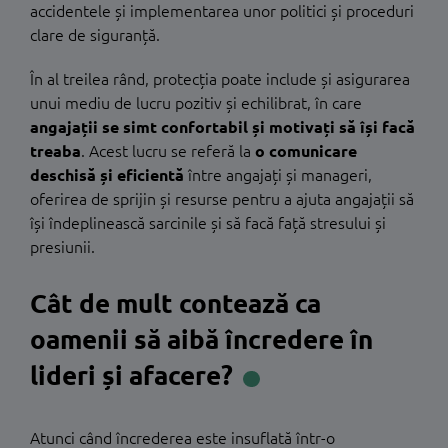
accidentele și implementarea unor politici și proceduri
clare de siguranță.
În al treilea rând, protecția poate include și asigurarea
unui mediu de lucru pozitiv și echilibrat, în care
angajații se simt confortabil și motivați să își facă
treaba
. Acest lucru se referă la
o comunicare
deschisă și eficientă
între angajați și manageri,
oferirea de sprijin și resurse pentru a ajuta angajații să
își îndeplinească sarcinile și să facă față stresului și
presiunii.
Cât de mult contează ca
oamenii să aibă încredere în
lideri și afacere?
Atunci când încrederea este insuflată într-o