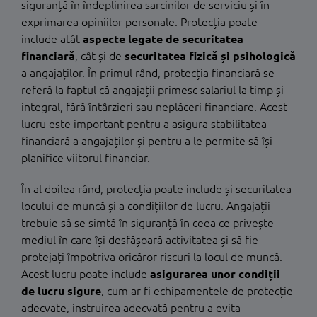
siguranță în îndeplinirea sarcinilor de serviciu și în
exprimarea opiniilor personale. Protecția poate
include atât
aspecte legate de securitatea
financiară
, cât și de
securitatea fizică și psihologică
a angajaților. În primul rând, protecția financiară se
referă la faptul că angajații primesc salariul la timp și
integral, fără întârzieri sau neplăceri financiare. Acest
lucru este important pentru a asigura stabilitatea
financiară a angajaților și pentru a le permite să își
planifice viitorul financiar.
În al doilea rând, protecția poate include și securitatea
locului de muncă și a condițiilor de lucru. Angajații
trebuie să se simtă în siguranță în ceea ce privește
mediul în care își desfășoară activitatea și să fie
protejați împotriva oricăror riscuri la locul de muncă.
Acest lucru poate include
asigurarea unor condiții
de lucru sigure
, cum ar fi echipamentele de protecție
adecvate, instruirea adecvată pentru a evita