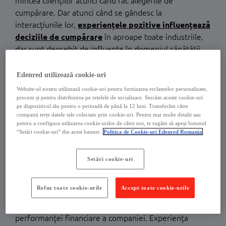
mintea clienților atunci când fac alegerile de
cumpărare. Dar atunci când se gândesc la
interacțiunile lor,
experiențele pozitive influențează
deciziile de cumpărare
în aproape toate industriile,
dar sunt deosebit de influente în domeniul sănătății
(78%), bancar (75%), restaurante și hoteluri (74%).
Edenred utilizează cookie-uri
Experiență excelentă a
Website-ul nostru utilizează cookie-uri pentru furnizarea reclamelor personalizate,
precum și pentru distribuirea pe rețelele de socializare. Stocăm aceste cookie-uri
angajaților = experiență
pe dispozitivul tău pentru o perioadă de până la 12 luni. Transferăm către
companii terțe datele tale colectate prin cookie-uri. Pentru mai multe detalii sau
excelentă a clienților
pentru a configura utilizarea cookie-urilor de către noi, te rugăm să apeși butonul
“Setări cookie-uri” din acest banner.
Politica de Cookie-uri Edenred Romania
Experiența angajatului reprezintă totalitatea
Setări cookie-uri
experiențelor pe care le trăiește un angajat în cadrul
unei companii. O experiență pozitivă a angajaților
Refuz toate cookie-urile
Accept toate cookie-urile
poate avea un impact direct asupra productivității,
loializării angajaților, satisfacției clienților și
performanței financiare a companiei. Experiența